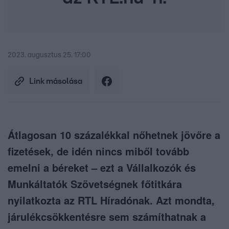
2023. augusztus 25. 17:00
Link másolása
Átlagosan 10 százalékkal nőhetnek jövőre a
fizetések, de idén nincs miből tovább
emelni a béreket – ezt a Vállalkozók és
Munkáltatók Szövetségnek főtitkára
nyilatkozta az RTL Híradónak. Azt mondta,
járulékcsökkentésre sem számíthatnak a