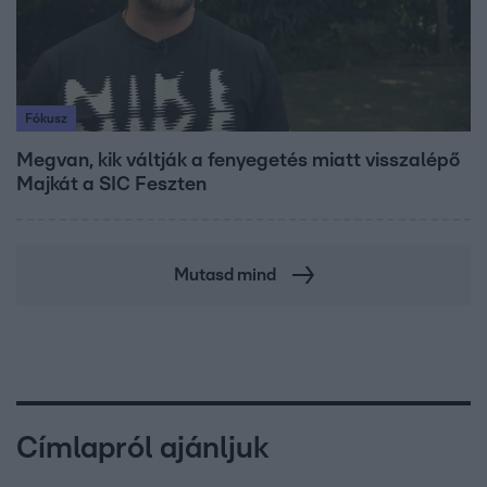
Fókusz
Megvan, kik váltják a fenyegetés miatt visszalépő
Majkát a SIC Feszten
Mutasd mind
Címlapról ajánljuk