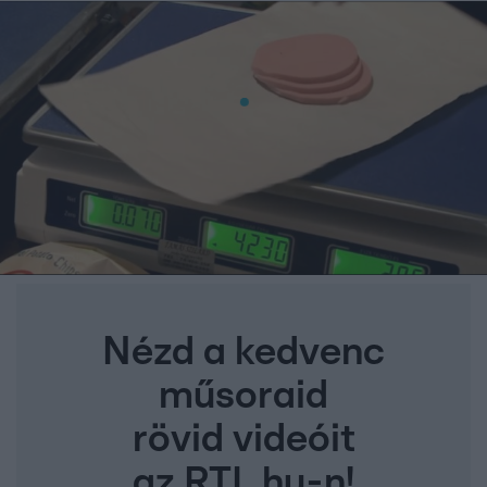
Nézd a kedvenc
műsoraid
rövid videóit
az RTL.hu-n!