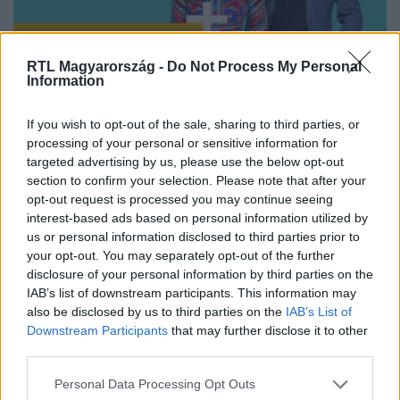
RTL Magyarország -
Do Not Process My Personal
Information
Nézd vissza a Híradó adásait az RTL+ felületén!
If you wish to opt-out of the sale, sharing to third parties, or
processing of your personal or sensitive information for
targeted advertising by us, please use the below opt-out
Itt állítsd be, hogy az RTL.hu az elsők között
section to confirm your selection. Please note that after your
legyen a Google-találatokban!
opt-out request is processed you may continue seeing
interest-based ads based on personal information utilized by
us or personal information disclosed to third parties prior to
your opt-out. You may separately opt-out of the further
disclosure of your personal information by third parties on the
IAB’s list of downstream participants. This information may
also be disclosed by us to third parties on the
IAB’s List of
Downstream Participants
that may further disclose it to other
third parties.
Please note that this website/app uses one or more Google
Personal Data Processing Opt Outs
services and may gather and store information including but