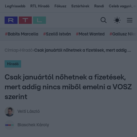
Legfrissebb
RTL Híradó
Fókusz
Sztárhírek
Randi
Celeb vagyok, me
#
Babits Marcella
#
Szellő István
#
Most Wanted
#
Gallusz Niko
Címlap
›
Híradó
›
Csak januártól nőhetnek a fizetések, mert addig nincs miből emelni a VOSZ szerint
Híradó
Csak januártól nőhetnek a fizetések,
mert addig nincs miből emelni a VOSZ
szerint
Velti László
Blaschek Károly