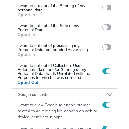
not limited to your visit or usage behaviour. You may click to
I want to opt-out of the Sharing of my
Kövess minket, és értesülj a friss hírekről a
personal data.
grant or deny consent to Google and its third-party tags to
Facebookon is!
Opted In
use your data for below specified purposes in below Google
consent section.
I want to opt-out of the Sale of my
Követem
Personal Data.
Opted In
I want to opt-out of processing my
Personal Data for Targeted Advertising.
Opted In
I want to opt-out of Collection, Use,
#
HÍRADÓ
#
VIDEÓ
#
ADÁSRÉSZLETEK
#
BELFÖLD
Retention, Sale, and/or Sharing of my
Personal Data that Is Unrelated with the
Purposes for which it was collected.
#
REÁLBÉR
#
FIZETÉS
#
MUNKABÉR
#
INFLÁCIÓ
Opted Out
#
TOP HÍREK
Google consents
I want to allow Google to enable storage
related to advertising like cookies on web or
device identifiers in apps.
I want to allow my user data to be sent to