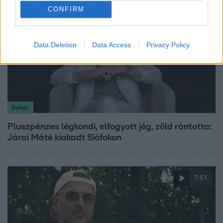
CONFIRM
Data Deletion
Data Access
Privacy Policy
Bulvár
Pluszpénzes légkondi, elfogyott jég, zöld rántotta:
Járai Máté kiakadt Siófokon
7:51