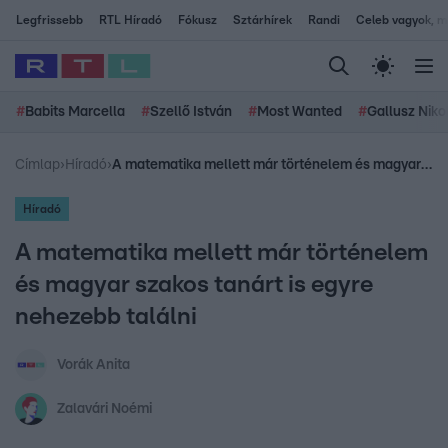
Legfrissebb
RTL Híradó
Fókusz
Sztárhírek
Randi
Celeb vagyok, me
#
Babits Marcella
#
Szellő István
#
Most Wanted
#
Gallusz Niko
Címlap
›
Híradó
›
A matematika mellett már történelem és magyar szakos tanárt is egyre nehezebb találni
Híradó
A matematika mellett már történelem
és magyar szakos tanárt is egyre
nehezebb találni
Vorák Anita
Zalavári Noémi