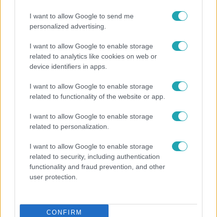
I want to allow Google to send me
personalized advertising.
13:37
I want to allow Google to enable storage
related to analytics like cookies on web or
device identifiers in apps.
I want to allow Google to enable storage
related to functionality of the website or app.
I want to allow Google to enable storage
related to personalization.
Reggeli
I want to allow Google to enable storage
related to security, including authentication
Öt gyereket neveltek fel közösen – szinte sosem
functionality and fraud prevention, and other
mutatja meg férjét Ungár Anikó
user protection.
CONFIRM