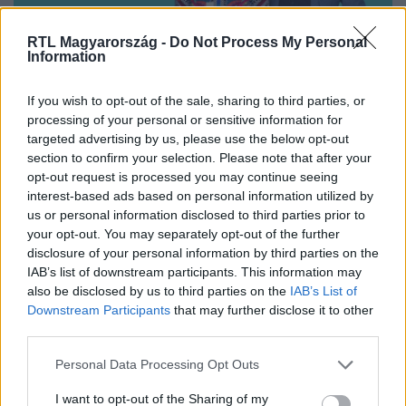
RTL Magyarország -
Do Not Process My Personal
Information
Nézd vissza a Híradó adásait az RTL+ felületén!
If you wish to opt-out of the sale, sharing to third parties, or
processing of your personal or sensitive information for
targeted advertising by us, please use the below opt-out
section to confirm your selection. Please note that after your
Itt állítsd be, hogy az RTL.hu az elsők között
opt-out request is processed you may continue seeing
legyen a Google-találatokban!
interest-based ads based on personal information utilized by
us or personal information disclosed to third parties prior to
your opt-out. You may separately opt-out of the further
disclosure of your personal information by third parties on the
IAB’s list of downstream participants. This information may
also be disclosed by us to third parties on the
IAB’s List of
Downstream Participants
that may further disclose it to other
third parties.
Please note that this website/app uses one or more Google
Personal Data Processing Opt Outs
services and may gather and store information including but
not limited to your visit or usage behaviour. You may click to
I want to opt-out of the Sharing of my