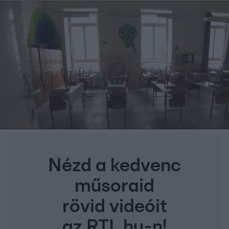
Nézd a kedvenc
műsoraid
rövid videóit
az RTL.hu-n!