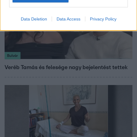
Data Deletion
Data Access
Privacy Policy
Bulvár
Veréb Tamás és felesége nagy bejelentést tettek