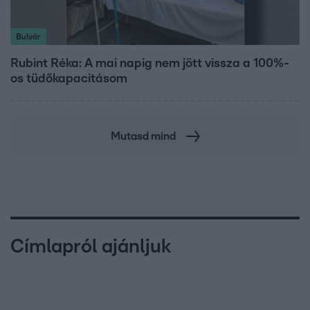
Bulvár
Rubint Réka: A mai napig nem jött vissza a 100%-
os tüdőkapacitásom
Mutasd mind
Címlapról ajánljuk