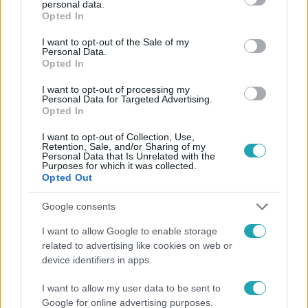
personal data.
grant or deny consent to Google and its third-party tags to
Kövess minket, és értesülj a friss hírekről a
Opted In
use your data for below specified purposes in below Google
Facebookon is!
consent section.
I want to opt-out of the Sale of my
Personal Data.
Opted In
Követem
I want to opt-out of processing my
Personal Data for Targeted Advertising.
Opted In
I want to opt-out of Collection, Use,
Retention, Sale, and/or Sharing of my
Personal Data that Is Unrelated with the
#
HÍRADÓ
#
VIDEÓ
#
ADÁSRÉSZLETEK
#
OKTATÁS
Purposes for which it was collected.
Opted Out
#
BELFÖLD
#
TOP HÍREK
#
STÁTUSZTÖRVÉNY
Google consents
I want to allow Google to enable storage
related to advertising like cookies on web or
device identifiers in apps.
I want to allow my user data to be sent to
Google for online advertising purposes.
Népszerű