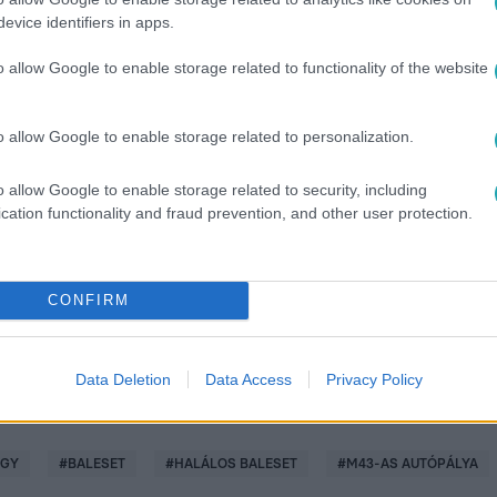
evice identifiers in apps.
o allow Google to enable storage related to functionality of the website
o allow Google to enable storage related to personalization.
között legyen a Google-találatokban!
o allow Google to enable storage related to security, including
cation functionality and fraud prevention, and other user protection.
CONFIRM
Data Deletion
Data Access
Privacy Policy
ÜGY
#
BALESET
#
HALÁLOS BALESET
#
M43-AS AUTÓPÁLYA