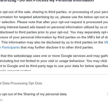
arország -
Do Not Process My Personal Information
to opt-out of the sale, sharing to third parties, or processing of your per
formation for targeted advertising by us, please use the below opt-out s
r selection. Please note that after your opt-out request is processed y
eing interest-based ads based on personal information utilized by us or
Link másolása
disclosed to third parties prior to your opt-out. You may separately opt-
losure of your personal information by third parties on the IAB’s list of
. This information may also be disclosed by us to third parties on the
IA
Participants
that may further disclose it to other third parties.
ütközésre riadt fel – úgy tudjuk, ezt
 that this website/app uses one or more Google services and may gath
kamionjával egyenesen a Közút munkagépének
including but not limited to your visit or usage behaviour. You may click 
 to Google and its third-party tags to use your data for below specifi
án. Az egyik munkás az árokba zuhanó
ogle consent section.
ár nem tudták megmenteni. A 41 éves makói
aki munka közben gázoltak halálra.
l Data Processing Opt Outs
o opt-out of the Sharing of my personal data.
In