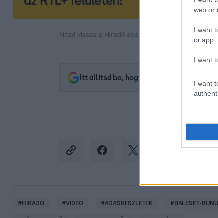
web or d
I want t
Nézd vissza a Híradó adásait az RTL+ felületén!
or app.
I want t
Itt állítsd be, hogy az RTL.hu az elsők 
I want t
authenti
#
HÍRADÓ
#
VIDEÓ
#
ADÁSRÉSZLETEK
#
BALESET-BŰN