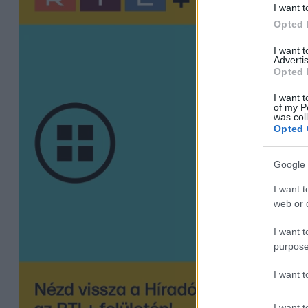
I want t
Opted 
I want 
Advertis
Opted 
I want t
of my P
was col
Opted 
Google 
I want t
web or d
I want t
purpose
I want 
I want t