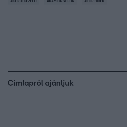
#
KÖZÚTKEZELŐ
#
KAMIONSOFŐR
#
TOP HÍREK
Címlapról ajánljuk