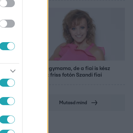
Bulvár
Már nagymama, de a fiai is kész
férfiak: friss fotón Szandi fiai
Mutasd mind