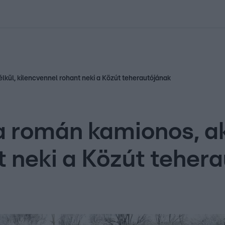
kolett
#
Időjárás
#
RTL műsor
#
Víz
#
Magyar Péter
#
Csillagjeg
élkül, kilencvennel rohant neki a Közút teherautójának
a román kamionos, ak
t neki a Közút teher