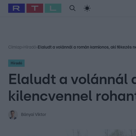
#
Babits Marcella
#
Szellő István
#
Most Wanted
#
Gallusz Ni
Címlap
›
Híradó
›
Elaludt a volánnál a román kamionos, aki fékezés n
Híradó
Elaludt a volánnál 
kilencvennel rohan
Bányai Viktor