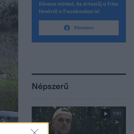
Kövess minket, és értesülj a friss
hírekről a Facebookon is!
Követem
Népszerű
7:51