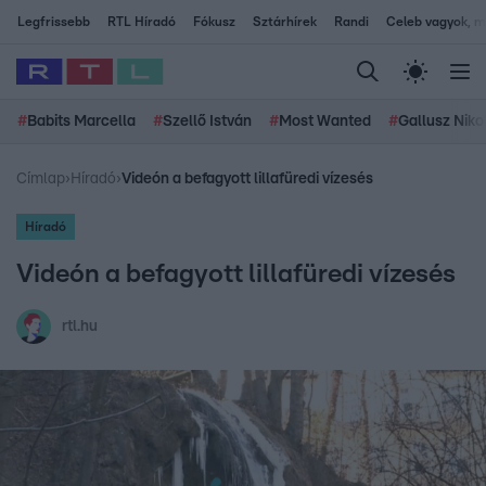
Legfrissebb
RTL Híradó
Fókusz
Sztárhírek
Randi
Celeb vagyok, me
#
Babits Marcella
#
Szellő István
#
Most Wanted
#
Gallusz Niko
Címlap
›
Híradó
›
Videón a befagyott lillafüredi vízesés
Híradó
Videón a befagyott lillafüredi vízesés
rtl.hu