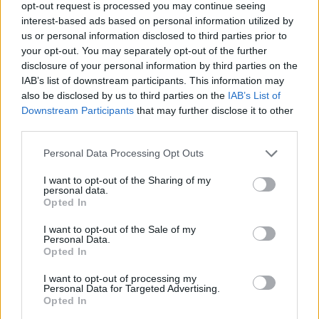
opt-out request is processed you may continue seeing
interest-based ads based on personal information utilized by
us or personal information disclosed to third parties prior to
your opt-out. You may separately opt-out of the further
Kövess minket, és értesülj a friss hírekről a
disclosure of your personal information by third parties on the
Facebookon is!
IAB’s list of downstream participants. This information may
also be disclosed by us to third parties on the
IAB’s List of
Követem
Downstream Participants
that may further disclose it to other
third parties.
Please note that this website/app uses one or more Google
Personal Data Processing Opt Outs
services and may gather and store information including but
not limited to your visit or usage behaviour. You may click to
I want to opt-out of the Sharing of my
personal data.
grant or deny consent to Google and its third-party tags to
Opted In
#
HÍRADÓ
#
VIDEÓ
#
BELFÖLD
#
LILLAFÜRED
use your data for below specified purposes in below Google
consent section.
I want to opt-out of the Sale of my
#
VÍZESÉS
#
JÉG
#
TÉL
#
IDŐJÁRÁS
Personal Data.
Opted In
I want to opt-out of processing my
Personal Data for Targeted Advertising.
Opted In