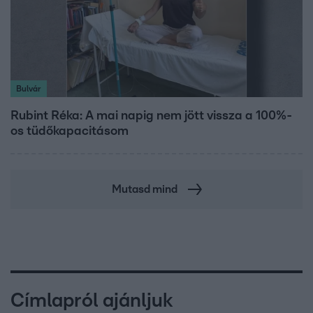
Bulvár
Rubint Réka: A mai napig nem jött vissza a 100%-
os tüdőkapacitásom
Mutasd mind
Címlapról ajánljuk