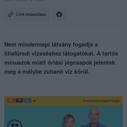
2023. február 12. 14:30
Link másolása
Nem mindennapi látvány fogadja a
lillafüredi vízeséshez látogatókat. A tartós
mínuszok miatt óriási jégcsapok jelentek
meg a mélybe zuhanó víz körül.