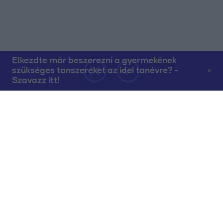
Elkezdte már beszerezni a gyermekének
szükséges tanszereket az idei tanévre? -
Szavazz itt!