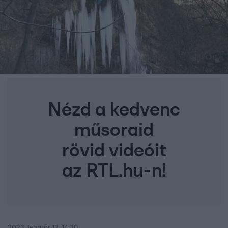
Nézd a kedvenc
műsoraid
rövid videóit
az RTL.hu-n!