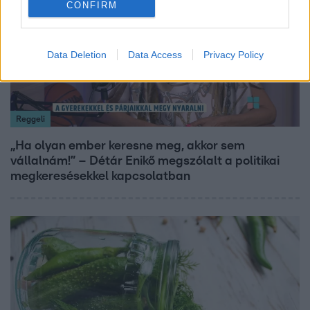
CONFIRM
Data Deletion
Data Access
Privacy Policy
Reggeli
„Ha olyan ember keresne meg, akkor sem
vállalnám!” – Détár Enikő megszólalt a politikai
megkeresésekkel kapcsolatban