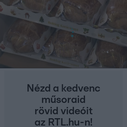
Nézd a kedvenc
műsoraid
rövid videóit
az RTL.hu-n!