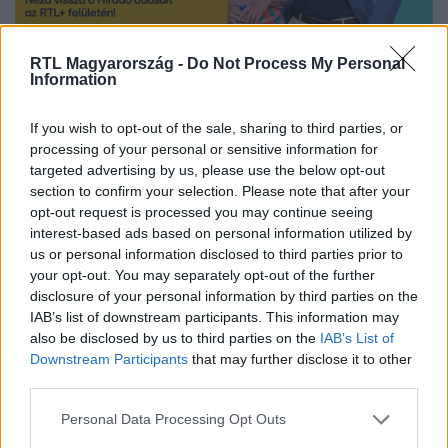
Nézd vissza a Híradó adásait az RTL+ felületén!
RTL Magyarország -
Do Not Process My Personal
Information
If you wish to opt-out of the sale, sharing to third parties, or
Itt állítsd be, hogy az RTL.hu az elsők között
processing of your personal or sensitive information for
legyen a Google-találatokban!
targeted advertising by us, please use the below opt-out
section to confirm your selection. Please note that after your
opt-out request is processed you may continue seeing
interest-based ads based on personal information utilized by
us or personal information disclosed to third parties prior to
your opt-out. You may separately opt-out of the further
disclosure of your personal information by third parties on the
IAB’s list of downstream participants. This information may
also be disclosed by us to third parties on the
IAB’s List of
Downstream Participants
that may further disclose it to other
third parties.
Please note that this website/app uses one or more Google
Personal Data Processing Opt Outs
Kövess minket, és értesülj a friss hírekről a
services and may gather and store information including but