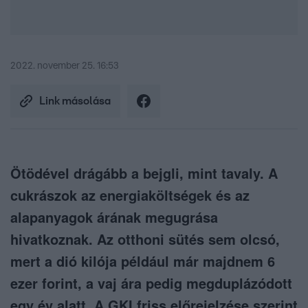
2022. november 25. 16:53
Link másolása
Ötödével drágább a bejgli, mint tavaly. A
cukrászok az energiaköltségek és az
alapanyagok árának megugrása
hivatkoznak. Az otthoni sütés sem olcsó,
mert a dió kilója például már majdnem 6
ezer forint, a vaj ára pedig megduplázódott
egy év alatt. A GKI friss előrejelzése szerint