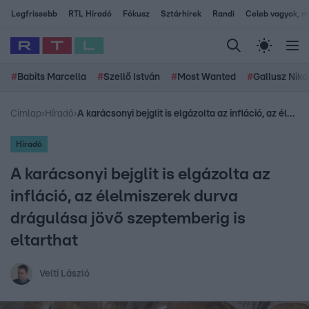
Legfrissebb
RTL Híradó
Fókusz
Sztárhírek
Randi
Celeb vagyok, me
#
Babits Marcella
#
Szellő István
#
Most Wanted
#
Gallusz Niko
Címlap
›
Híradó
›
A karácsonyi bejglit is elgázolta az infláció, az élelmiszerek durva drágulása jövő szeptemberig is eltarthat
Híradó
A karácsonyi bejglit is elgázolta az
infláció, az élelmiszerek durva
drágulása jövő szeptemberig is
eltarthat
Velti László