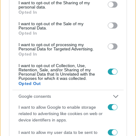
Facebookon is!
not limited to your visit or usage behaviour. You may click to
I want to opt-out of the Sharing of my
personal data.
grant or deny consent to Google and its third-party tags to
Opted In
use your data for below specified purposes in below Google
Követem
consent section.
I want to opt-out of the Sale of my
Personal Data.
Opted In
I want to opt-out of processing my
Personal Data for Targeted Advertising.
Opted In
#
HÍRADÓ
#
VIDEÓ
#
GAZDASÁG
#
DRÁGULÁS
I want to opt-out of Collection, Use,
#
BEJGLI
#
INFLÁCIÓ
#
ÉLELMISZERÁRAK
#
DIÓ
Retention, Sale, and/or Sharing of my
Personal Data that Is Unrelated with the
Purposes for which it was collected.
#
CUKRÁSZDA
#
TOP HÍREK
Opted Out
Google consents
I want to allow Google to enable storage
related to advertising like cookies on web or
device identifiers in apps.
Népszerű
I want to allow my user data to be sent to