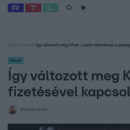
#
Babits Marcella
#
Szellő István
#
Most Wanted
#
Gallusz Ni
Címlap
›
Híradó
›
Így változott meg Kövér László véleménye a pedag
Híradó
Így változott meg
fizetésével kapcso
Borsody István