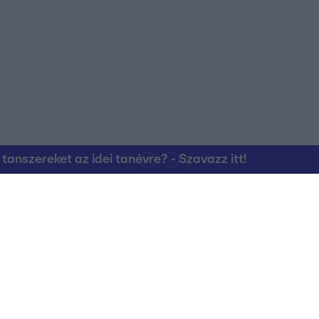
nszereket az idei tanévre? - Szavazz itt!
Kapcsolat
RTL Group Beszál
Magatartási Kó