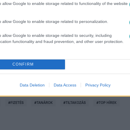
o allow Google to enable storage related to functionality of the website
o allow Google to enable storage related to personalization.
között legyen a Google-találatokban!
o allow Google to enable storage related to security, including
cation functionality and fraud prevention, and other user protection.
CONFIRM
Data Deletion
Data Access
Privacy Policy
#
FIZETÉS
#
TANÁROK
#
TILTAKOZÁS
#
TOP HÍREK