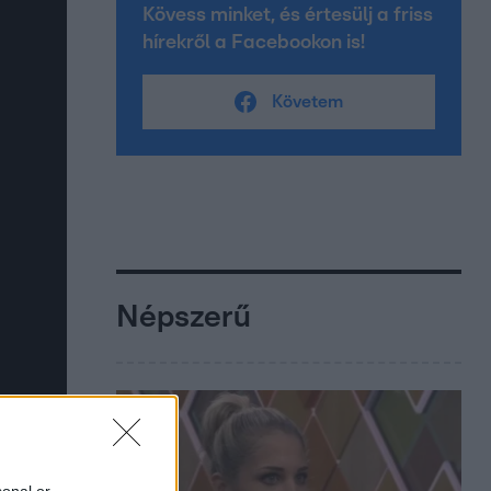
Kövess minket, és értesülj a friss
hírekről a Facebookon is!
Követem
Népszerű
sonal or