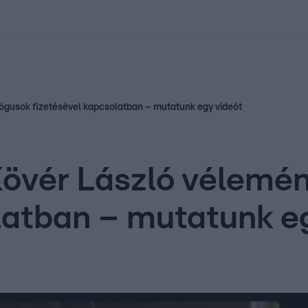
kolett
#
Időjárás
#
RTL műsor
#
Víz
#
Magyar Péter
#
Csillagjeg
ógusok fizetésével kapcsolatban – mutatunk egy videót
 Kövér László vélem
latban – mutatunk e