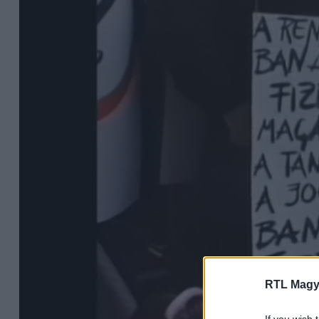
RTL Magy
If you wish 