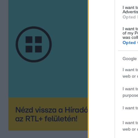
I want 
Advertis
Opted 
I want t
of my P
was col
Opted 
Google 
I want t
web or d
I want t
purpose
I want 
I want t
web or d