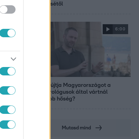
győztesétől
6:00
Fókusz
Miért sújtja Magyarországot a
meteorológusok által vártnál
nagyobb hőség?
Mutasd mind