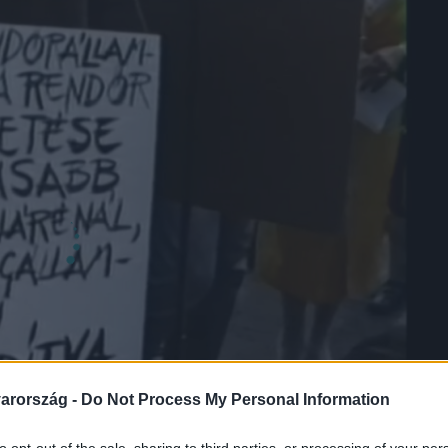
arország -
Do Not Process My Personal Information
to opt-out of the sale, sharing to third parties, or processing of your per