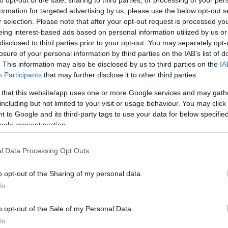
formation for targeted advertising by us, please use the below opt-out s
r selection. Please note that after your opt-out request is processed y
eing interest-based ads based on personal information utilized by us or
disclosed to third parties prior to your opt-out. You may separately opt-
losure of your personal information by third parties on the IAB’s list of
Link másolása
. This information may also be disclosed by us to third parties on the
IA
Participants
that may further disclose it to other third parties.
 that this website/app uses one or more Google services and may gath
including but not limited to your visit or usage behaviour. You may click 
iszttel is vitába keveredett egy tüntetésen
 to Google and its third-party tags to use your data for below specifi
ogle consent section.
ről. Bár nyilatkozatai alapján a ma sem
tiltakozásukat már elítéli.
l Data Processing Opt Outs
o opt-out of the Sharing of my personal data.
In
o opt-out of the Sale of my Personal Data.
In