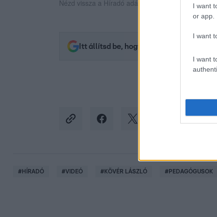
Nézd vissza a Híradó adásait az RTL+ felületén!
I want t
or app.
I want t
Itt állítsd be, hogy az RTL.hu az elsők 
I want t
authenti
#
HÍRADÓ
#
VIDEÓ
#
KÖVÉR LÁSZLÓ
#
PEDAGÓGUSOK