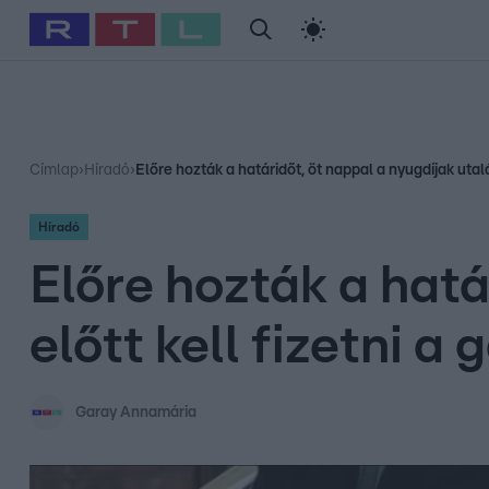
#
Babits Marcella
#
Szellő István
#
Most Wanted
#
Gallusz Ni
Címlap
›
Híradó
›
Előre hozták a határidőt, öt nappal a nyugdíjak utal
Híradó
Előre hozták a hatá
előtt kell fizetni 
Garay Annamária