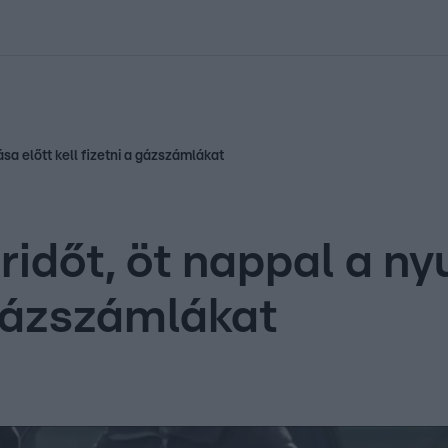
kolett
#
Időjárás
#
RTL műsor
#
Víz
#
Magyar Péter
#
Csillagjeg
ása előtt kell fizetni a gázszámlákat
ridőt, öt nappal a ny
a gázszámlákat