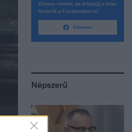
Kövess minket, és értesülj a friss
hírekről a Facebookon is!
Követem
Népszerű