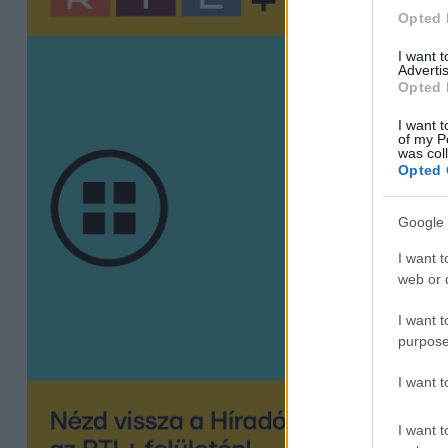
Opted 
I want 
Advertis
Opted 
I want t
of my P
was col
Opted 
Google 
I want t
web or d
I want t
purpose
I want 
I want t