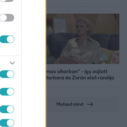
Bulvár
"Hatalmas viharban" - így zajlott
Hegyi Barbara és Zorán első randija
Mutasd mind