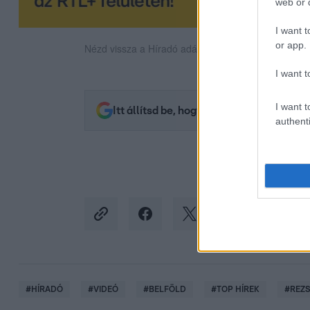
web or d
I want t
or app.
Nézd vissza a Híradó adásait az RTL+ felületén!
I want t
I want t
Itt állítsd be, hogy az RTL.hu az elsők 
authenti
#
HÍRADÓ
#
VIDEÓ
#
BELFÖLD
#
TOP HÍREK
#
REZS