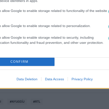
evice identifiers in apps.
o allow Google to enable storage related to functionality of the website
o allow Google to enable storage related to personalization.
o allow Google to enable storage related to security, including
között legyen a Google-találatokban!
cation functionality and fraud prevention, and other user protection.
CONFIRM
Data Deletion
Data Access
Privacy Policy
I
#
NYUGDÍJ
#
RTL