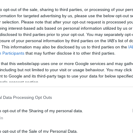
to opt-out of the sale, sharing to third parties, or processing of your per
formation for targeted advertising by us, please use the below opt-out s
r selection. Please note that after your opt-out request is processed y
eing interest-based ads based on personal information utilized by us or
disclosed to third parties prior to your opt-out. You may separately opt-
Link másolása
losure of your personal information by third parties on the IAB’s list of
. This information may also be disclosed by us to third parties on the
IA
Participants
that may further disclose it to other third parties.
 that this website/app uses one or more Google services and may gath
gdíjas Parlament az előrehozott fizetési
including but not limited to your visit or usage behaviour. You may click 
 kapott gázszámlákat ugyanis 5 nappal a
 to Google and its third-party tags to use your data for below specifi
ogle consent section.
befizetni. A Nyugdíjasok Országos
a változtatás sok embert hoz lehetetlen
l Data Processing Opt Outs
o opt-out of the Sharing of my personal data.
In
o opt-out of the Sale of my Personal Data.