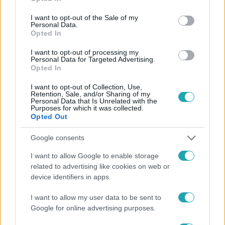
use your data for below specified purposes in below Google
consent section.
I want to opt-out of the Sale of my
Personal Data.
Opted In
I want to opt-out of processing my
Personal Data for Targeted Advertising.
#
HÍRADÓ
#
BALESET
#
ADÁSRÉSZLETEK
Opted In
#
BÁTONYTERENYE
#
ROBBANÁS
#
AKKUMULÁTOR
I want to opt-out of Collection, Use,
Retention, Sale, and/or Sharing of my
#
TOP HÍREK
Personal Data that Is Unrelated with the
Purposes for which it was collected.
Opted Out
Google consents
I want to allow Google to enable storage
related to advertising like cookies on web or
device identifiers in apps.
Népszerű
I want to allow my user data to be sent to
Google for online advertising purposes.