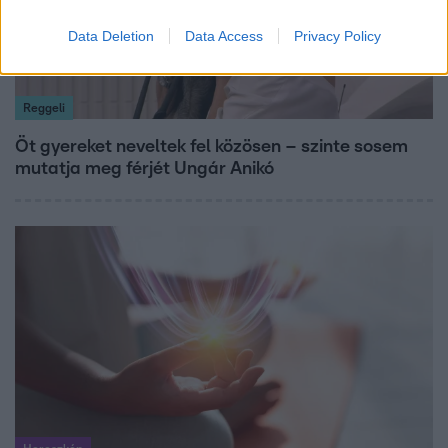
Data Deletion
Data Access
Privacy Policy
Reggeli
Öt gyereket neveltek fel közösen – szinte sosem
mutatja meg férjét Ungár Anikó