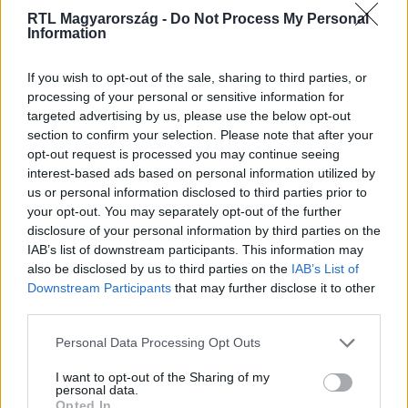
RTL Magyarország -
Do Not Process My Personal
Information
Itt állítsd be, hogy az RTL.hu az elsők között
If you wish to opt-out of the sale, sharing to third parties, or
legyen a Google-találatokban!
processing of your personal or sensitive information for
targeted advertising by us, please use the below opt-out
section to confirm your selection. Please note that after your
opt-out request is processed you may continue seeing
interest-based ads based on personal information utilized by
us or personal information disclosed to third parties prior to
your opt-out. You may separately opt-out of the further
disclosure of your personal information by third parties on the
IAB’s list of downstream participants. This information may
also be disclosed by us to third parties on the
IAB’s List of
Downstream Participants
that may further disclose it to other
third parties.
Kövess minket, és értesülj a friss hírekről a
Please note that this website/app uses one or more Google
Personal Data Processing Opt Outs
Facebookon is!
services and may gather and store information including but
not limited to your visit or usage behaviour. You may click to
I want to opt-out of the Sharing of my
personal data.
grant or deny consent to Google and its third-party tags to
Követem
Opted In