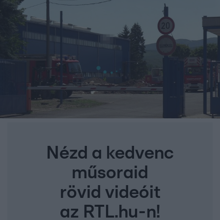
Nézd a kedvenc
műsoraid
rövid videóit
az RTL.hu-n!