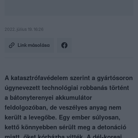
2022. július 19. 16:26
Link másolása
A katasztrófavédelem szerint a gyártósoron
úgynevezett technológiai robbanás történt
a bátonyterenyei akkumulátor
feldolgozóban, de veszélyes anyag nem
került a levegőbe. Egy ember súlyosan,
kettő könnyebben sérült meg a detonáció
miatt, őket kórházba vitték. A dél-koreai