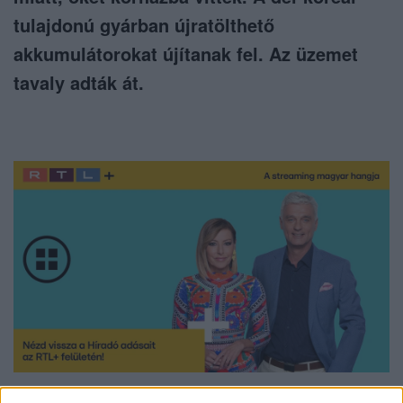
tulajdonú gyárban újratölthető
akkumulátorokat újítanak fel. Az üzemet
tavaly adták át.
Nézd vissza a Híradó adásait az RTL+ felületén!