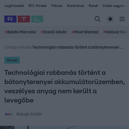
Legfrissebb
RTL Híradó
Fókusz
Sztárhírek
Randi
Celeb vagyok, me
#
Babits Marcella
#
Szellő István
#
Most Wanted
#
Gallusz Niko
Címlap
›
Híradó
›
Technológiai robbanás történt a bátonyterenyei akkumulátorüzemben, veszélyes anyag nem került a levegőbe
Híradó
Technológiai robbanás történt a
bátonyterenyei akkumulátorüzemben,
veszélyes anyag nem került a
levegőbe
Balogh Zoltán