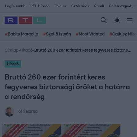
Legfrissebb
RTL Híradó
Fókusz
Sztárhírek
Randi
Celeb vagyok, me
#
Babits Marcella
#
Szellő István
#
Most Wanted
#
Gallusz Niko
Címlap
›
Híradó
›
Bruttó 260 ezer forintért keres fegyveres biztonsági őröket a határra a rendőrség
Híradó
Bruttó 260 ezer forintért keres
fegyveres biztonsági őröket a határra
a rendőrség
Kéri Barna