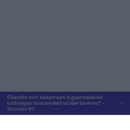
Elkezdte már beszerezni a gyermekének
szükséges tanszereket az idei tanévre? -
Szavazz itt!