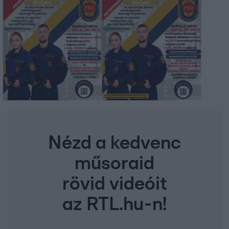
Nézd a kedvenc
műsoraid
rövid videóit
az RTL.hu-n!