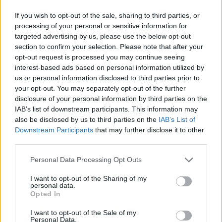
legyen a Google-találatokban!
If you wish to opt-out of the sale, sharing to third parties, or
processing of your personal or sensitive information for
targeted advertising by us, please use the below opt-out
section to confirm your selection. Please note that after your
opt-out request is processed you may continue seeing
interest-based ads based on personal information utilized by
us or personal information disclosed to third parties prior to
your opt-out. You may separately opt-out of the further
disclosure of your personal information by third parties on the
IAB’s list of downstream participants. This information may
also be disclosed by us to third parties on the
IAB’s List of
Downstream Participants
that may further disclose it to other
Kövess minket, és értesülj a friss hírekről a
third parties.
Facebookon is!
Please note that this website/app uses one or more Google
Personal Data Processing Opt Outs
services and may gather and store information including but
Követem
not limited to your visit or usage behaviour. You may click to
I want to opt-out of the Sharing of my
personal data.
grant or deny consent to Google and its third-party tags to
Opted In
use your data for below specified purposes in below Google
consent section.
I want to opt-out of the Sale of my
Personal Data.