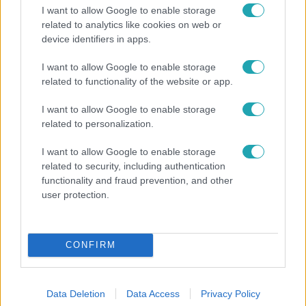
I want to allow Google to enable storage
related to analytics like cookies on web or
device identifiers in apps.
Reggeli
I want to allow Google to enable storage
related to functionality of the website or app.
„Magyarként nekem nagyon fura volt” – Pusztai
Olivér elárulta, milyen valójában az élet a világ
I want to allow Google to enable storage
legélhetőbb városában
related to personalization.
I want to allow Google to enable storage
related to security, including authentication
2:14
functionality and fraud prevention, and other
user protection.
CONFIRM
Data Deletion
Data Access
Privacy Policy
Híradó