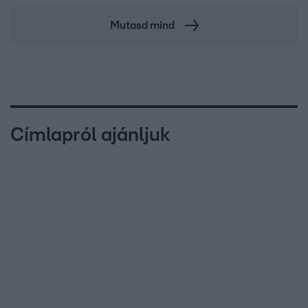
Mutasd mind
Címlapról ajánljuk