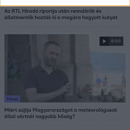
Az RTL Híradó riportja után renndőrök és
állatmentők hozták ki a magára hagyott kutyát
6:00
Fókusz
Miért sújtja Magyarországot a meteorológusok
által vártnál nagyobb hőség?