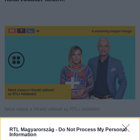
Nézd vissza a Híradó adásait az RTL+ felületén!
RTL Magyarország -
Do Not Process My Personal
Information
Itt állítsd be, hogy az RTL.hu az elsők között