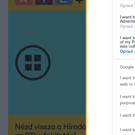
Opted 
I want 
Advertis
Opted 
I want t
of my P
was col
Opted 
Google 
I want t
web or d
I want t
purpose
I want 
I want t