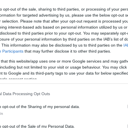
to opt-out of the sale, sharing to third parties, or processing of your per
formation for targeted advertising by us, please use the below opt-out s
r selection. Please note that after your opt-out request is processed y
eing interest-based ads based on personal information utilized by us or
disclosed to third parties prior to your opt-out. You may separately opt-
Link másolása
losure of your personal information by third parties on the IAB’s list of
. This information may also be disclosed by us to third parties on the
IA
Participants
that may further disclose it to other third parties.
 that this website/app uses one or more Google services and may gath
 éjfélig lesz érvényben a hőségriasztás. Az
including but not limited to your visit or usage behaviour. You may click 
sztással, párakapuk működtetésével és az
 to Google and its third-party tags to use your data for below specifi
ogle consent section.
teni a forróságot. A Magyar Közútnál
ya aszfaltját: 52 fokot mutatott,
l Data Processing Opt Outs
ták a dolgozók.
o opt-out of the Sharing of my personal data.
In
o opt-out of the Sale of my Personal Data.