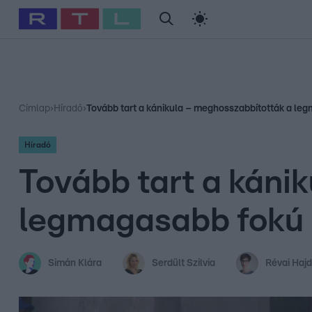
#
Babits Marcella
#
Szellő István
#
Most Wanted
#
Gallusz Ni
Címlap
›
Híradó
›
Tovább tart a kánikula – meghosszabbították a le
Híradó
Tovább tart a káni
legmagasabb fokú 
Simán Klára
Serdült Szilvia
Révai Hajd