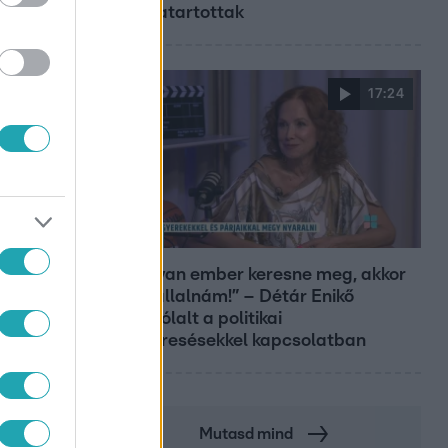
a fogvatartottak
17:24
Reggeli
„Ha olyan ember keresne meg, akkor
sem vállalnám!” – Détár Enikő
megszólalt a politikai
megkeresésekkel kapcsolatban
Mutasd mind