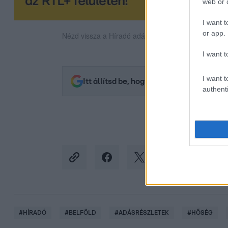
web or d
I want t
or app.
Nézd vissza a Híradó adásait az RTL+ felületén!
I want t
I want t
Itt állítsd be, hogy az RTL.hu az elsők 
authenti
#
HÍRADÓ
#
BELFÖLD
#
ADÁSRÉSZLETEK
#
HŐSÉG