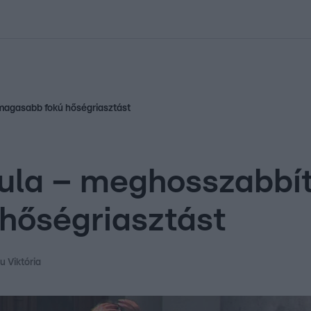
kolett
#
Időjárás
#
RTL műsor
#
Víz
#
Magyar Péter
#
Csillagjeg
gmagasabb fokú hőségriasztást
kula – meghosszabbít
hőségriasztást
u Viktória