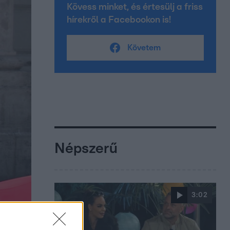
Kövess minket, és értesülj a friss
hírekről a Facebookon is!
Követem
Népszerű
3:02