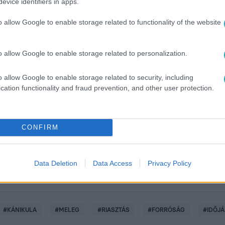
evice identifiers in apps.
o allow Google to enable storage related to functionality of the website
o allow Google to enable storage related to personalization.
o allow Google to enable storage related to security, including
között legyen a Google-találatokban!
cation functionality and fraud prevention, and other user protection.
CONFIRM
Data Deletion
Data Access
Privacy Policy
#
KÁNIKULA
#
MELEG
#
RIASZTÁS
#
FORRÓSÁG
#
IDŐJ