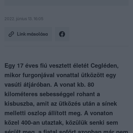
2022. június 13. 16:05
Link másolása
Egy 17 éves fiú vesztett életét Cegléden,
mikor furgonjával vonattal ütközött egy
vasúti átjáróban. A vonat kb. 80
kilométeres sebességgel rohant a
kisbuszba, amit az ütközés után a sínek
melletti oszlop állított meg. A vonaton
közel 400-an utaztak, közülük senki sem
sérült meg, a fiatal sofőrt azonban már nem