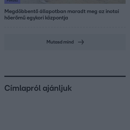
Fókusz
Megdöbbentő állapotban maradt meg az inotai
hőerőmű egykori központja
Mutasd mind
Címlapról ajánljuk