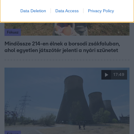
Data Deletion
Data Access
Privacy Policy
Fókusz
Mindössze 214-en élnek a borsodi zsákfaluban,
ahol egyetlen játszótér jelenti a nyári szünetet
17:49