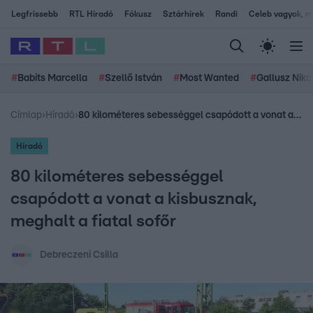
Legfrissebb
RTL Híradó
Fókusz
Sztárhírek
Randi
Celeb vagyok, me
#
Babits Marcella
#
Szellő István
#
Most Wanted
#
Gallusz Niko
Címlap
›
Híradó
›
80 kilométeres sebességgel csapódott a vonat a kisbusznak, meghalt a fiatal sofőr
Híradó
80 kilométeres sebességgel
csapódott a vonat a kisbusznak,
meghalt a fiatal sofőr
Debreczeni Csilla