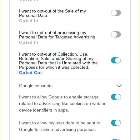
use your data for below specified purposes in below Google
consent section.
I want to opt-out of the Sale of my
Personal Data.
Opted In
I want to opt-out of processing my
Personal Data for Targeted Advertising.
#
HÍRADÓ
#
BALESET
#
ADÁSRÉSZLETEK
Opted In
#
BALESET-BŰNÜGY
#
CEGLÉD
#
VONATBALESET
I want to opt-out of Collection, Use,
Retention, Sale, and/or Sharing of my
#
RTL
Personal Data that Is Unrelated with the
Purposes for which it was collected.
Opted Out
Google consents
I want to allow Google to enable storage
related to advertising like cookies on web or
device identifiers in apps.
Népszerű
I want to allow my user data to be sent to
Google for online advertising purposes.