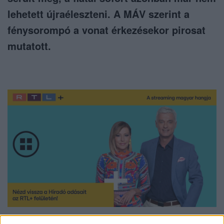
lehetett újraéleszteni. A MÁV szerint a
fénysorompó a vonat érkezésekor pirosat
mutatott.
Nézd vissza a Híradó adásait az RTL+ felületén!