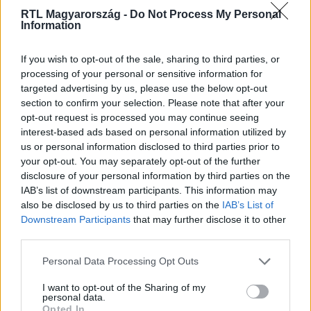
RTL Magyarország -
Do Not Process My Personal
Information
Itt állítsd be, hogy az RTL.hu az elsők között
If you wish to opt-out of the sale, sharing to third parties, or
legyen a Google-találatokban!
processing of your personal or sensitive information for
targeted advertising by us, please use the below opt-out
section to confirm your selection. Please note that after your
opt-out request is processed you may continue seeing
interest-based ads based on personal information utilized by
us or personal information disclosed to third parties prior to
your opt-out. You may separately opt-out of the further
disclosure of your personal information by third parties on the
IAB’s list of downstream participants. This information may
also be disclosed by us to third parties on the
IAB’s List of
Downstream Participants
that may further disclose it to other
third parties.
Kövess minket, és értesülj a friss hírekről a
Please note that this website/app uses one or more Google
Personal Data Processing Opt Outs
Facebookon is!
services and may gather and store information including but
not limited to your visit or usage behaviour. You may click to
I want to opt-out of the Sharing of my
personal data.
grant or deny consent to Google and its third-party tags to
Követem
Opted In