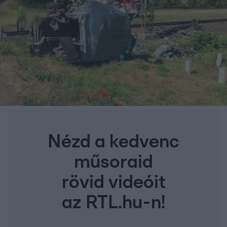
Nézd a kedvenc
műsoraid
rövid videóit
az RTL.hu-n!