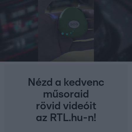
Nézd a kedvenc
műsoraid
rövid videóit
az RTL.hu-n!