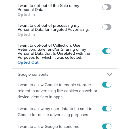
consent section.
I want to opt-out of the Sale of my
Personal Data.
Opted In
I want to opt-out of processing my
#
HÍRADÓ
#
POLITIKA
#
ADÁSRÉSZLETEK
Personal Data for Targeted Advertising.
Opted In
#
BELFÖLD
#
VÉSZHÍVÓ
#
KAMPÁNY
#
FIDESZ
I want to opt-out of Collection, Use,
#
TOP HÍREK
#
VÁLASZTÁS
Retention, Sale, and/or Sharing of my
Personal Data that Is Unrelated with the
Purposes for which it was collected.
Opted Out
Google consents
I want to allow Google to enable storage
related to advertising like cookies on web or
Népszerű
device identifiers in apps.
I want to allow my user data to be sent to
Google for online advertising purposes.
I want to allow Google to send me