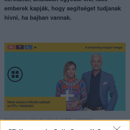
emberek kapják, hogy segítséget tudjanak
hívni, ha bajban vannak.
Nézd vissza a Híradó adásait az RTL+ felületén!