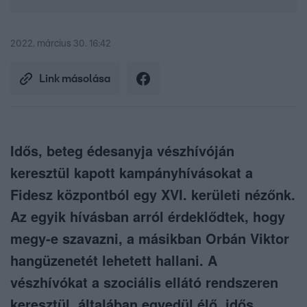
2022. március 30. 16:42
Link másolása
Idős, beteg édesanyja vészhívóján
keresztül kapott kampányhívásokat a
Fidesz központból egy XVI. kerületi nézőnk.
Az egyik hívásban arról érdeklődtek, hogy
megy-e szavazni, a másikban Orbán Viktor
hangüzenetét lehetett hallani. A
vészhívókat a szociális ellátó rendszeren
keresztül, általában egyedül élő, idős