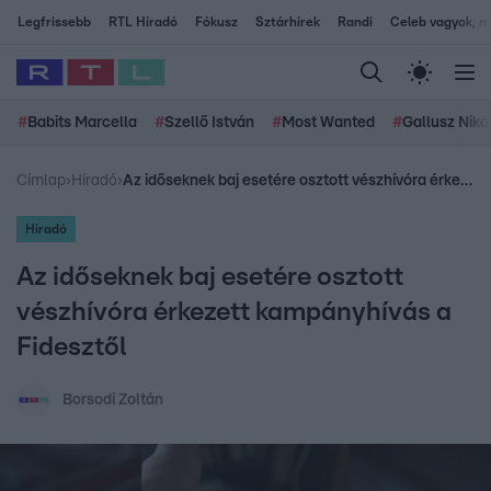
Legfrissebb
RTL Híradó
Fókusz
Sztárhírek
Randi
Celeb vagyok, me
#
Babits Marcella
#
Szellő István
#
Most Wanted
#
Gallusz Niko
Címlap
›
Híradó
›
Az időseknek baj esetére osztott vészhívóra érkezett kampányhívás a Fidesztől
Híradó
Az időseknek baj esetére osztott
vészhívóra érkezett kampányhívás a
Fidesztől
Borsodi Zoltán