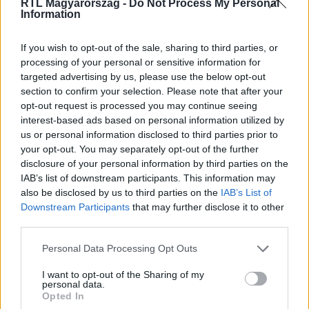
RTL Magyarország -
Do Not Process My Personal
Information
Itt állítsd be, hogy az RTL.hu az elsők között
legyen a Google-találatokban!
If you wish to opt-out of the sale, sharing to third parties, or
processing of your personal or sensitive information for
targeted advertising by us, please use the below opt-out
section to confirm your selection. Please note that after your
opt-out request is processed you may continue seeing
interest-based ads based on personal information utilized by
us or personal information disclosed to third parties prior to
your opt-out. You may separately opt-out of the further
disclosure of your personal information by third parties on the
IAB’s list of downstream participants. This information may
also be disclosed by us to third parties on the
IAB’s List of
Downstream Participants
that may further disclose it to other
third parties.
Kövess minket, és értesülj a friss hírekről a
Facebookon is!
Please note that this website/app uses one or more Google
Personal Data Processing Opt Outs
services and may gather and store information including but
not limited to your visit or usage behaviour. You may click to
I want to opt-out of the Sharing of my
Követem
personal data.
grant or deny consent to Google and its third-party tags to
Opted In
use your data for below specified purposes in below Google