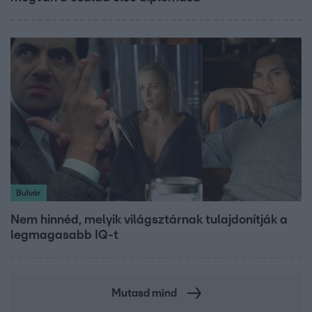
Bulvár
Nem hinnéd, melyik világsztárnak tulajdonítják a
legmagasabb IQ-t
Mutasd mind