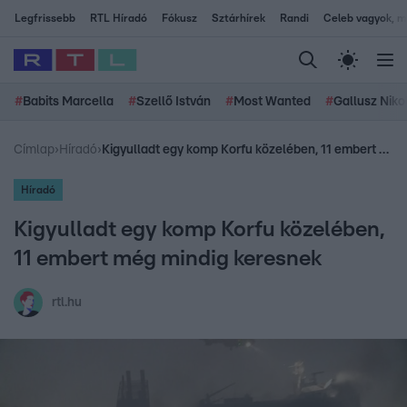
Legfrissebb
RTL Híradó
Fókusz
Sztárhírek
Randi
Celeb vagyok, me
#
Babits Marcella
#
Szellő István
#
Most Wanted
#
Gallusz Niko
Címlap
›
Híradó
›
Kigyulladt egy komp Korfu közelében, 11 embert még mindig keresnek
Híradó
Kigyulladt egy komp Korfu közelében,
11 embert még mindig keresnek
rtl.hu