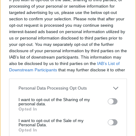
processing of your personal or sensitive information for
targeted advertising by us, please use the below opt-out
section to confirm your selection. Please note that after your
opt-out request is processed you may continue seeing
interest-based ads based on personal information utilized by
us or personal information disclosed to third parties prior to
your opt-out. You may separately opt-out of the further
disclosure of your personal information by third parties on the
IAB’s list of downstream participants. This information may
Kövess minket, és értesülj a friss hírekről a
also be disclosed by us to third parties on the
IAB’s List of
Facebookon is!
Downstream Participants
that may further disclose it to other
third parties.
Követem
Please note that this website/app uses one or more Google
Personal Data Processing Opt Outs
services and may gather and store information including but
not limited to your visit or usage behaviour. You may click to
I want to opt-out of the Sharing of my
personal data.
grant or deny consent to Google and its third-party tags to
Opted In
use your data for below specified purposes in below Google
consent section.
I want to opt-out of the Sale of my
Personal Data.
#
HÍRADÓ
#
KÜLFÖLD
#
ADÁSRÉSZLETEK
#
KOMP
Opted In