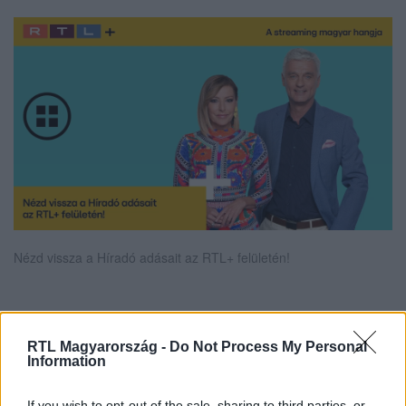
Nézd vissza a Híradó adásait az RTL+ felületén!
Itt állítsd be, hogy az RTL.hu az elsők között
RTL Magyarország -
Do Not Process My Personal
legyen a Google-találatokban!
Information
If you wish to opt-out of the sale, sharing to third parties, or