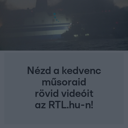
Nézd a kedvenc
műsoraid
rövid videóit
az RTL.hu-n!