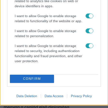
related to analytics like cookies on web or
Híradó
device identifiers in apps.
Grúz fiatal erőszakoskodott egy 18 éves magyar
I want to allow Google to enable storage
lánnyal Hajdúszoboszlón, az áldozaton kínai
related to functionality of the website or app.
lányok segítettek
I want to allow Google to enable storage
related to personalization.
I want to allow Google to enable storage
related to security, including authentication
functionality and fraud prevention, and other
user protection.
CONFIRM
Bulvár
Data Deletion
Data Access
Privacy Policy
Bódi Guszti és Margó büszkén jelentették be:
megvan a család első diplomása