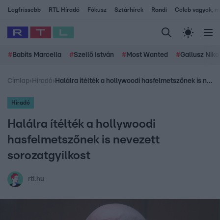
Legfrissebb
RTL Híradó
Fókusz
Sztárhírek
Randi
Celeb vagyok, me
#
Babits Marcella
#
Szellő István
#
Most Wanted
#
Gallusz Niko
Címlap
›
Híradó
›
Halálra ítélték a hollywoodi hasfelmetszőnek is nevezett sorozatgyilkost
Híradó
Halálra ítélték a hollywoodi
hasfelmetszőnek is nevezett
sorozatgyilkost
rtl.hu