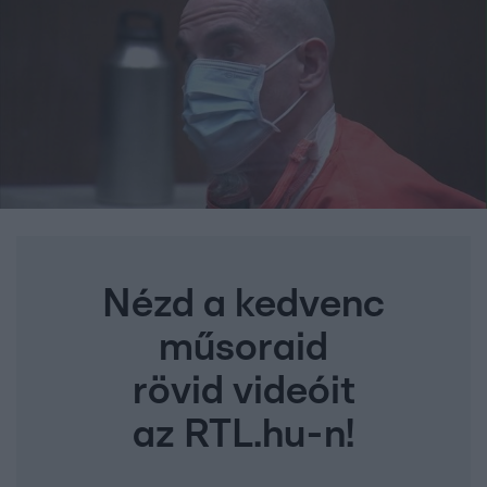
Nézd a kedvenc
műsoraid
rövid videóit
az RTL.hu-n!