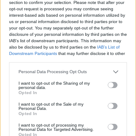
section to confirm your selection. Please note that after your
opt-out request is processed you may continue seeing
interest-based ads based on personal information utilized by
us or personal information disclosed to third parties prior to
your opt-out. You may separately opt-out of the further
disclosure of your personal information by third parties on the
IAB’s list of downstream participants. This information may
Kövess minket, és értesülj a friss hírekről a
also be disclosed by us to third parties on the
IAB’s List of
Facebookon is!
Downstream Participants
that may further disclose it to other
third parties.
Követem
Please note that this website/app uses one or more Google
Personal Data Processing Opt Outs
services and may gather and store information including but
not limited to your visit or usage behaviour. You may click to
I want to opt-out of the Sharing of my
personal data.
grant or deny consent to Google and its third-party tags to
Opted In
use your data for below specified purposes in below Google
consent section.
I want to opt-out of the Sale of my
#
HÍRADÓ
#
KÜLFÖLD
#
USA
#
SOROZATGYILKOS
Personal Data.
Opted In
#
HALÁLOS ÍTÉLET
I want to opt-out of processing my
Personal Data for Targeted Advertising.
Opted In