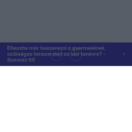
Elkezdte már beszerezni a gyermekének
szükséges tanszereket az idei tanévre? -
Szavazz itt!