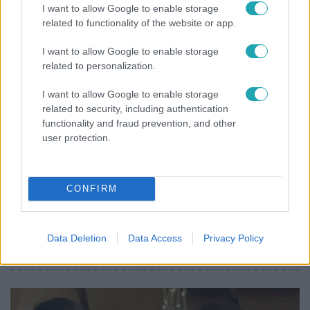
I want to allow Google to enable storage
feleségét, Joe-nak mégis fáj a különélés
related to functionality of the website or app.
I want to allow Google to enable storage
related to personalization.
7:51
I want to allow Google to enable storage
related to security, including authentication
functionality and fraud prevention, and other
user protection.
CONFIRM
Fókusz
Megvan, kik váltják a fenyegetés miatt visszalépő
Data Deletion
Data Access
Privacy Policy
Majkát a SIC Feszten