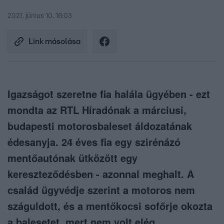
2021. június 10. 16:03
Link másolása
Igazságot szeretne fia halála ügyében - ezt
mondta az RTL Híradónak a márciusi,
budapesti motorosbaleset áldozatának
édesanyja. 24 éves fia egy szirénázó
mentőautónak ütközött egy
kereszteződésben - azonnal meghalt. A
család ügyvédje szerint a motoros nem
száguldott, és a mentőkocsi sofőrje okozta
a balesetet, mert nem volt elég