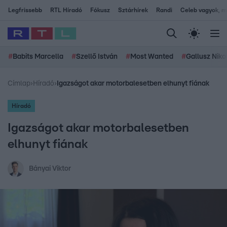
Legfrissebb
RTL Híradó
Fókusz
Sztárhírek
Randi
Celeb vagyok, me
#
Babits Marcella
#
Szellő István
#
Most Wanted
#
Gallusz Niko
Címlap
›
Híradó
›
Igazságot akar motorbalesetben elhunyt fiának
Híradó
Igazságot akar motorbalesetben
elhunyt fiának
Bányai Viktor