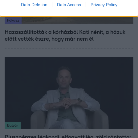
Data Deletion
Data Access
Privacy Policy
Fókusz
Hazaszállították a kórházból Kati nénit, a házuk
előtt vették észre, hogy már nem él
Bulvár
Pluszpénzes légkondi, elfogyott jég, zöld rántotta: