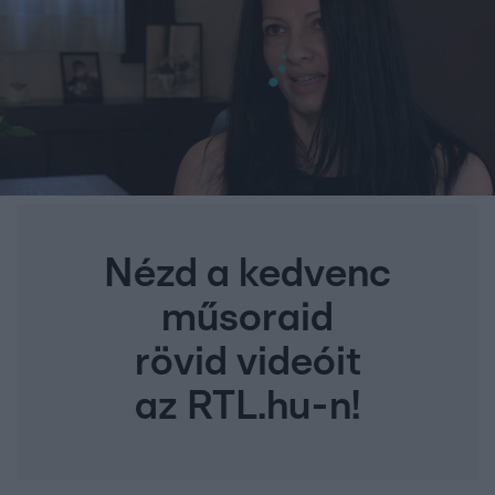
Nézd a kedvenc
műsoraid
rövid videóit
az RTL.hu-n!