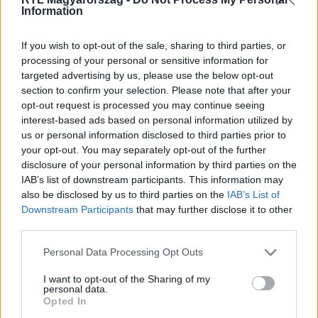
Information
Itt állítsd be, hogy az RTL.hu az elsők között
legyen a Google-találatokban!
If you wish to opt-out of the sale, sharing to third parties, or
processing of your personal or sensitive information for
targeted advertising by us, please use the below opt-out
section to confirm your selection. Please note that after your
opt-out request is processed you may continue seeing
interest-based ads based on personal information utilized by
us or personal information disclosed to third parties prior to
your opt-out. You may separately opt-out of the further
disclosure of your personal information by third parties on the
IAB’s list of downstream participants. This information may
also be disclosed by us to third parties on the
IAB’s List of
Downstream Participants
that may further disclose it to other
Kövess minket, és értesülj a friss hírekről a
third parties.
Facebookon is!
Please note that this website/app uses one or more Google
Personal Data Processing Opt Outs
services and may gather and store information including but
Követem
not limited to your visit or usage behaviour. You may click to
I want to opt-out of the Sharing of my
personal data.
grant or deny consent to Google and its third-party tags to
Opted In
use your data for below specified purposes in below Google