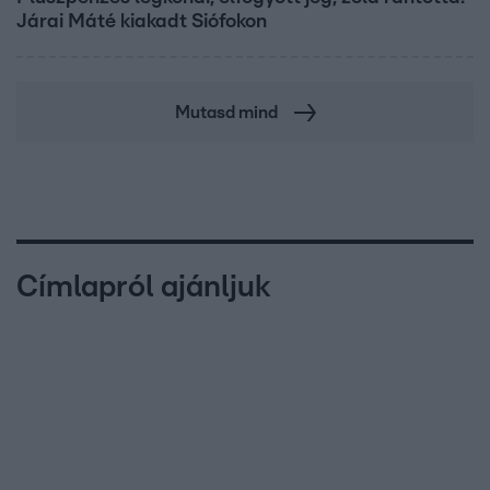
Járai Máté kiakadt Siófokon
Mutasd mind
Címlapról ajánljuk