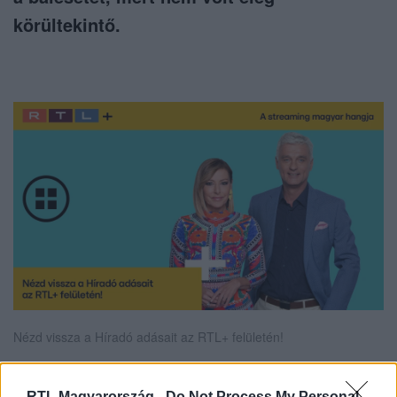
körültekintő.
Nézd vissza a Híradó adásait az RTL+ felületén!
RTL Magyarország -
Do Not Process My Personal