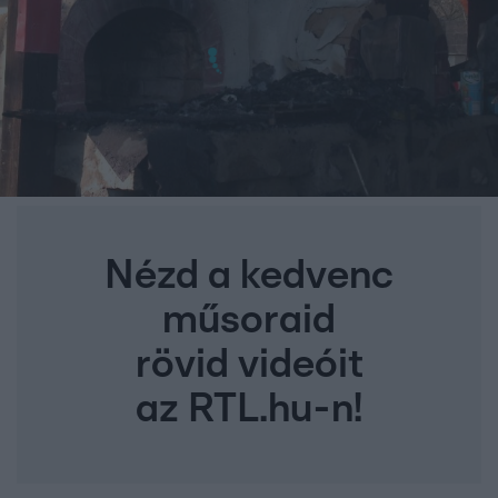
Nézd a kedvenc
műsoraid
rövid videóit
az RTL.hu-n!