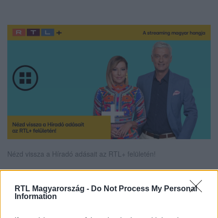
Nézd vissza a Híradó adásait az RTL+ felületén!
RTL Magyarország -
Do Not Process My Personal
Itt állítsd be, hogy az RTL.hu az elsők között
Information
legyen a Google-találatokban!