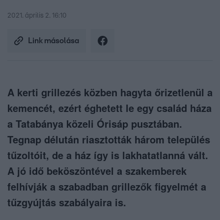
2021. április 2. 16:10
Link másolása
A kerti grillezés közben hagyta őrizetlenül a
kemencét, ezért éghetett le egy család háza
a Tatabánya közeli Órisáp pusztában.
Tegnap délután riasztották három település
tűzoltóit, de a ház így is lakhatatlanná vált.
A jó idő beköszöntével a szakemberek
felhívják a szabadban grillezők figyelmét a
tűzgyújtás szabályaira is.