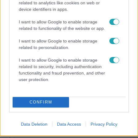
related to analytics like cookies on web or
device identifiers in apps.
Fókusz
I want to allow Google to enable storage
Mindössze 214-en élnek a borsodi zsákfaluban,
related to functionality of the website or app.
ahol egyetlen játszótér jelenti a nyári szünetet
I want to allow Google to enable storage
related to personalization.
I want to allow Google to enable storage
related to security, including authentication
functionality and fraud prevention, and other
user protection.
CONFIRM
Horoszkóp
Data Deletion
Data Access
Privacy Policy
Ennek a 3 csillagjegynek váratlan sikereket hozhat