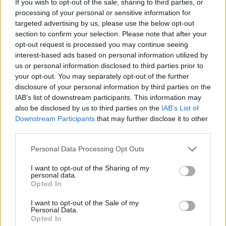
If you wish to opt-out of the sale, sharing to third parties, or
processing of your personal or sensitive information for
targeted advertising by us, please use the below opt-out
section to confirm your selection. Please note that after your
opt-out request is processed you may continue seeing
interest-based ads based on personal information utilized by
us or personal information disclosed to third parties prior to
your opt-out. You may separately opt-out of the further
disclosure of your personal information by third parties on the
IAB’s list of downstream participants. This information may
also be disclosed by us to third parties on the
IAB’s List of
Kövess minket, és értesülj a friss hírekről a
Downstream Participants
that may further disclose it to other
third parties.
Facebookon is!
Please note that this website/app uses one or more Google
Personal Data Processing Opt Outs
services and may gather and store information including but
Követem
not limited to your visit or usage behaviour. You may click to
I want to opt-out of the Sharing of my
personal data.
grant or deny consent to Google and its third-party tags to
Opted In
use your data for below specified purposes in below Google
consent section.
I want to opt-out of the Sale of my
Personal Data.
Opted In
#
HÍRADÓ
#
ADÁSRÉSZLETEK
#
BELFÖLD
#
TŰZ