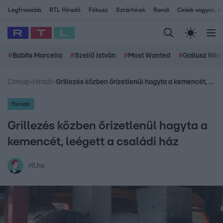
Legfrissebb
RTL Híradó
Fókusz
Sztárhírek
Randi
Celeb vagyok, me
#
Babits Marcella
#
Szellő István
#
Most Wanted
#
Gallusz Niko
Címlap
›
Híradó
›
Grillezés közben őrizetlenül hagyta a kemencét, leégett a családi ház
Híradó
Grillezés közben őrizetlenül hagyta a
kemencét, leégett a családi ház
rtl.hu