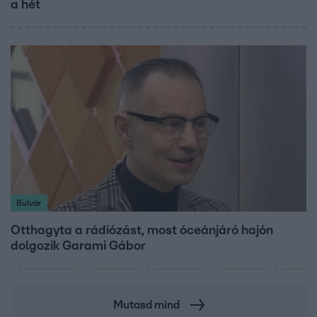
a hét
Bulvár
Otthagyta a rádiózást, most óceánjáró hajón
dolgozik Garami Gábor
Mutasd mind