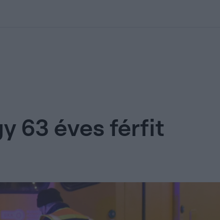
kolett
#
Időjárás
#
RTL műsor
#
Víz
#
Magyar Péter
#
Csillagjeg
y 63 éves férfit