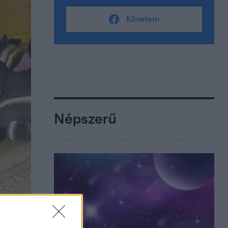
Követem
Népszerű