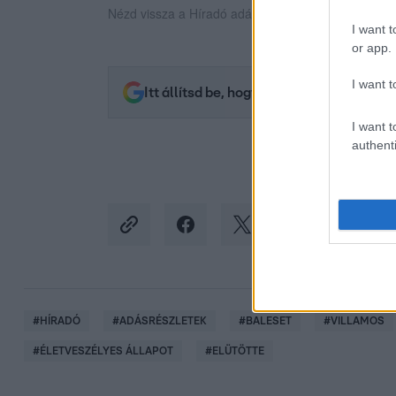
Nézd vissza a Híradó adásait az RTL+ felületén!
I want t
or app.
I want t
Itt állítsd be, hogy az RTL.hu az elsők 
I want t
authenti
#
HÍRADÓ
#
ADÁSRÉSZLETEK
#
BALESET
#
VILLAMOS
#
ÉLETVESZÉLYES ÁLLAPOT
#
ELÜTÖTTE