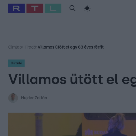
#
Babits Marcella
#
Szellő István
#
Most Wanted
#
Gallusz Ni
Címlap
›
Híradó
›
Villamos ütött el egy 63 éves férfit
Híradó
Villamos ütött el eg
Hujder Zoltán