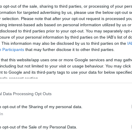
to opt-out of the sale, sharing to third parties, or processing of your per
formation for targeted advertising by us, please use the below opt-out s
Link másolása
r selection. Please note that after your opt-out request is processed y
eing interest-based ads based on personal information utilized by us or
disclosed to third parties prior to your opt-out. You may separately opt-
losure of your personal information by third parties on the IAB’s list of
. This information may also be disclosed by us to third parties on the
IA
t, életveszélyes állapotban vitték kórházba.
Participants
that may further disclose it to other third parties.
apesten. Úgy tudjuk, hogy a gyalogos a
 that this website/app uses one or more Google services and may gath
including but not limited to your visit or usage behaviour. You may click 
zebrán, éppen a kőbányai megállóba érkező
 to Google and its third-party tags to use your data for below specifi
 vészfékezett, de a férfi így is a szerelvény
ogle consent section.
szabadítaniuk az első kerekek alól.
l Data Processing Opt Outs
o opt-out of the Sharing of my personal data.
In
o opt-out of the Sale of my Personal Data.