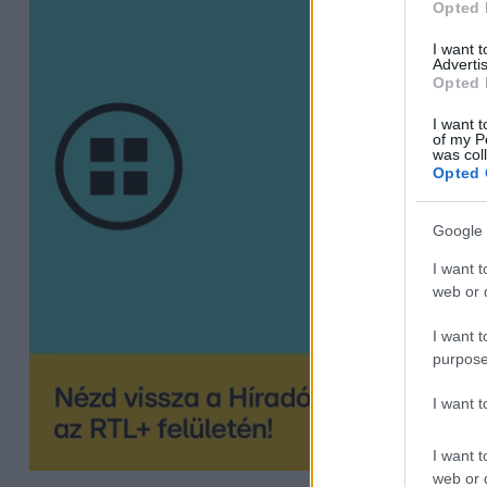
Opted 
I want 
Advertis
Opted 
I want t
of my P
was col
Opted 
Google 
I want t
web or d
I want t
purpose
I want 
I want t
web or d