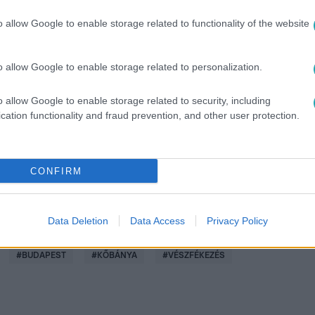
o allow Google to enable storage related to functionality of the website
o allow Google to enable storage related to personalization.
között legyen a Google-találatokban!
o allow Google to enable storage related to security, including
cation functionality and fraud prevention, and other user protection.
CONFIRM
Data Deletion
Data Access
Privacy Policy
#
BUDAPEST
#
KŐBÁNYA
#
VÉSZFÉKEZÉS