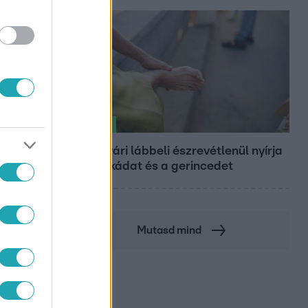
Életmód
Ez a nyári lábbeli észrevétlenül nyírja
ki a bokádat és a gerincedet
Mutasd mind