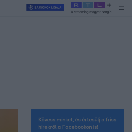
y
#
RTL+
#
Exek csatája 2026
#
Celeb vagyok, ments ki innen
#
H
Kövess minket, és értesülj a friss
hírekről a Facebookon is!