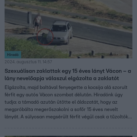
Híradó
2024. augusztus 11. 14:57
Szexuálisan zaklattak egy 15 éves lányt Vácon – a
lány nevelőapja válaszul elgázolta a zaklatót
Elgázolta, majd baltával fenyegette a kocsija alá szorult
férfit egy autós Vácon szombat délután. Híradónk úgy
tudja: a támadó azután ütötte el áldozatát, hogy az
megpróbálta megerőszakolni a sofőr 15 éves nevelt
lányát. A súlyosan megsérült férfit végül csak a tűzoltók
tudták kiszabadítani az autó alól. Kórházba vitték.
Szexuális erőszak kísérlete miatt eljárás indult ellene.