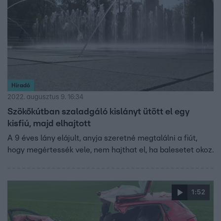
Híradó
2022. augusztus 9. 16:34
Szökőkútban szaladgáló kislányt ütött el egy
kisfiú, majd elhajtott
A 9 éves lány elájult, anyja szeretné megtalálni a fiút,
hogy megértessék vele, nem hajthat el, ha balesetet okoz.
1:52