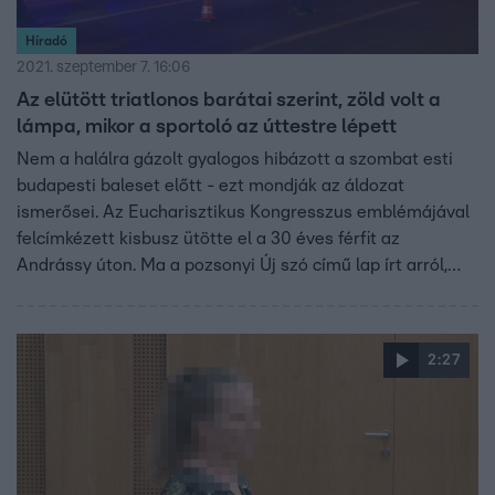
Híradó
2021. szeptember 7. 16:06
Az elütött triatlonos barátai szerint, zöld volt a
lámpa, mikor a sportoló az úttestre lépett
Nem a halálra gázolt gyalogos hibázott a szombat esti
budapesti baleset előtt - ezt mondják az áldozat
ismerősei. Az Eucharisztikus Kongresszus emblémájával
felcímkézett kisbusz ütötte el a 30 éves férfit az
Andrássy úton. Ma a pozsonyi Új szó című lap írt arról,
hogy a gyalogos egy ismert szlovák triatlonos. A férfi
barátai is látták a balesetet. Ők azt állítják, hogy a zebra
lámpája már zöldet mutatott, amikor barátjuk az útra
2:27
lépett. A magyar rendőrök még szakértői véleményekre
várnak.