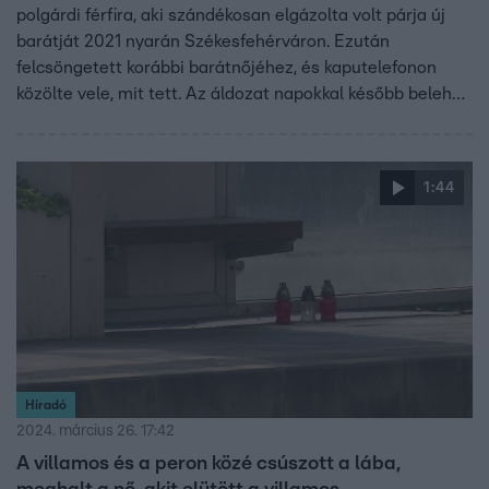
polgárdi férfira, aki szándékosan elgázolta volt párja új
barátját 2021 nyarán Székesfehérváron. Ezután
felcsöngetett korábbi barátnőjéhez, és kaputelefonon
közölte vele, mit tett. Az áldozat napokkal később belehalt
a sérüléseibe. Az ügyészség szerint az első fokon
kiszabott 10 év börtönnél súlyosabb büntetést érdemel a
gázoló.
1:44
Híradó
2024. március 26. 17:42
A villamos és a peron közé csúszott a lába,