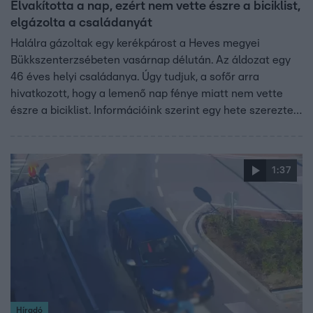
Elvakította a nap, ezért nem vette észre a biciklist,
elgázolta a családanyát
Halálra gázoltak egy kerékpárost a Heves megyei
Bükkszenterzsébeten vasárnap délután. Az áldozat egy
46 éves helyi családanya. Úgy tudjuk, a sofőr arra
hivatkozott, hogy a lemenő nap fénye miatt nem vette
észre a biciklist. Információink szerint egy hete szerezte
meg a jogosítványt.
1:37
Híradó