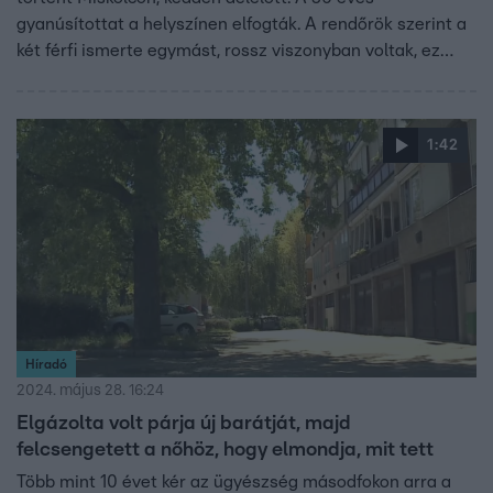
gyanúsítottat a helyszínen elfogták. A rendőrök szerint a
két férfi ismerte egymást, rossz viszonyban voltak, ez
vezethetett a tragédiához.
1:42
Híradó
2024. május 28. 16:24
Elgázolta volt párja új barátját, majd
felcsengetett a nőhöz, hogy elmondja, mit tett
Több mint 10 évet kér az ügyészség másodfokon arra a