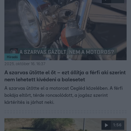
Híradó
2025. október 16. 16:37
A szarvas ütötte el őt – ezt állítja a férfi aki szerint
nem lehetett kivédeni a balesetet
A szarvas ütötte el a motorost Cegléd közelében. A férfi
bokája eltört, térde roncsolódott, a jogász szerint
kártérítés is járhat neki.
1:56