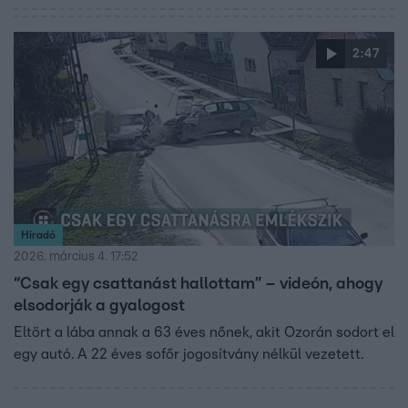
2:47
Híradó
2026. március 4. 17:52
“Csak egy csattanást hallottam” – videón, ahogy
elsodorják a gyalogost
Eltört a lába annak a 63 éves nőnek, akit Ozorán sodort el
egy autó. A 22 éves sofőr jogosítvány nélkül vezetett.