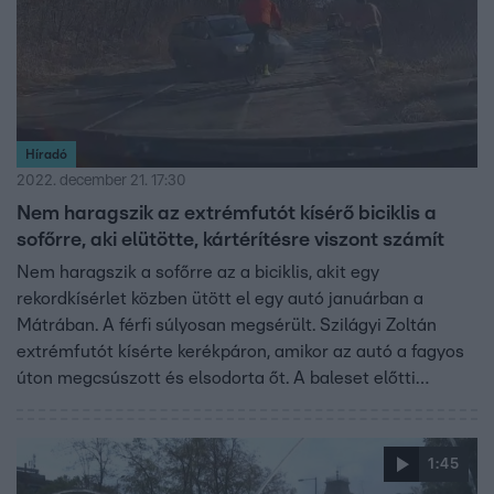
Híradó
2022. december 21. 17:30
Nem haragszik az extrémfutót kísérő biciklis a
sofőrre, aki elütötte, kártérítésre viszont számít
Nem haragszik a sofőrre az a biciklis, akit egy
rekordkísérlet közben ütött el egy autó januárban a
Mátrában. A férfi súlyosan megsérült. Szilágyi Zoltán
extrémfutót kísérte kerékpáron, amikor az autó a fagyos
úton megcsúszott és elsodorta őt. A baleset előtti
pillanatokról most tett közzé felvételt az ügyészség.
1:45