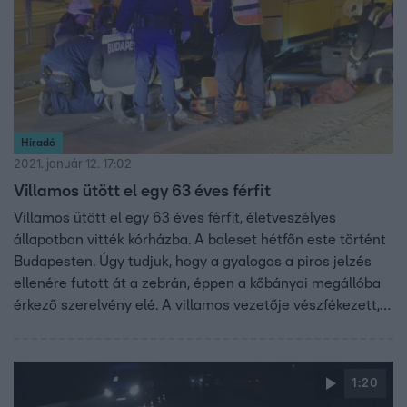
Híradó
2021. január 12. 17:02
Villamos ütött el egy 63 éves férfit
Villamos ütött el egy 63 éves férfit, életveszélyes
állapotban vitték kórházba. A baleset hétfőn este történt
Budapesten. Úgy tudjuk, hogy a gyalogos a piros jelzés
ellenére futott át a zebrán, éppen a kőbányai megállóba
érkező szerelvény elé. A villamos vezetője vészfékezett,
de a férfi így is a szerelvény alá esett. A tűzoltóknak
kellett kiszabadítaniuk az első kerekek alól.
1:20