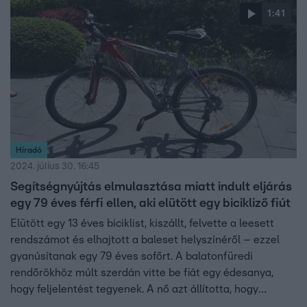
Támadója emberölés kísérletéért felelhet.
1:41
Híradó
2024. július 30. 16:45
Segítségnyújtás elmulasztása miatt indult eljárás
egy 79 éves férfi ellen, aki elütött egy bicikliző fiút
Elütött egy 13 éves biciklist, kiszállt, felvette a leesett
rendszámot és elhajtott a baleset helyszínéről – ezzel
gyanúsítanak egy 79 éves sofőrt. A balatonfüredi
rendőrökhöz múlt szerdán vitte be fiát egy édesanya,
hogy feljelentést tegyenek. A nő azt állította, hogy
gyereke a baleset után sírva ment haza, könnyű