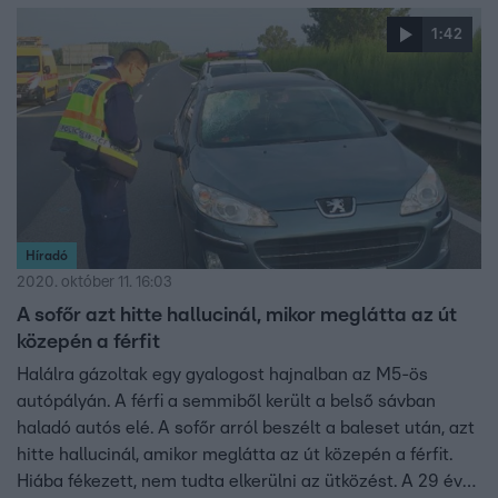
1:42
Híradó
2020. október 11. 16:03
A sofőr azt hitte hallucinál, mikor meglátta az út
közepén a férfit
Halálra gázoltak egy gyalogost hajnalban az M5-ös
autópályán. A férfi a semmiből került a belső sávban
haladó autós elé. A sofőr arról beszélt a baleset után, azt
hitte hallucinál, amikor meglátta az út közepén a férfit.
Hiába fékezett, nem tudta elkerülni az ütközést. A 29 éves