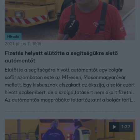
Híradó
2021. július 11. 16:15
Fizetés helyett elütötte a segítségükre siető
autómentőt
Elütötte a segítségére hívott autómentőt egy bolgár
sofőr szombaton este az M1-esen, Mosonmagyaróvár
mellett. Egy kisbusznak elszakadt az ékszíja, a sofőr ezért
hívott szakembert, de a szolgáltatásért nem akart fizetni.
Az autómentős megpróbálta feltartóztatni a bolgár férfit,
aki a megjavított kisbusszal nekiment, könnyebben
megsérült.
1:27