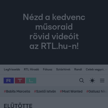
Nézd a kedvenc
műsoraid
rövid videóit
az RTL.hu-n!
Legfrissebb
RTL Híradó
Fókusz
Sztárhírek
Randi
Celeb vagyok, me
#
Babits Marcella
#
Szellő István
#
Most Wanted
#
Gallusz Niko
ELÜTÖTTE