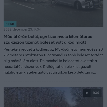
Híradó
2022. december 23. 17:34
Másfél órán belül, egy tizennyolc kilométeres
szakaszon tizenöt baleset volt a köd miatt
Pénteken reggel a ködben, az M5-ösön egy nem egész 20
kilométeres szakaszon tucatnyinál is több baleset történt
alig másfél óra alatt. De máshol is balesetet okoztak a
rossz látási viszonyok. Kivilágítatlan biciklist gázolt
halálra egy kisteherautó csütörtökön késő délután a
Bács-Kiskun megyei Kerekegyházán. A hazafelé tartó
férfin fényvisszaverő mellény sem volt, és információink
szerint ittas lehetett.
1:39