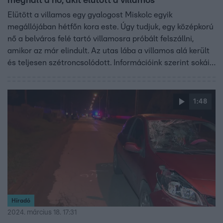
meghalt a nő, akit elütött a villamos
Elütött a villamos egy gyalogost Miskolc egyik
megállójában hétfőn kora este. Úgy tudjuk, egy középkorú
nő a belváros felé tartó villamosra próbált felszállni,
amikor az már elindult. Az utas lába a villamos alá került
és teljesen szétroncsolódott. Információink szerint sokáig
küzdöttek az életéért, de a nő a mentőben meghalt. A
miskolci közlekedési vállalat szerint a járművezető nem
hibázott.
1:48
Híradó
2024. március 18. 17:31