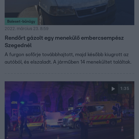
Baleset-bűnügy
2022. március 23. 8:59
Rendőrt gázolt egy menekülő embercsempész
Szegednél
A furgon sofőrje továbbhajtott, majd később kiugrott az
autóból, és elszaladt. A járműben 14 menekültet találtak.
1:35