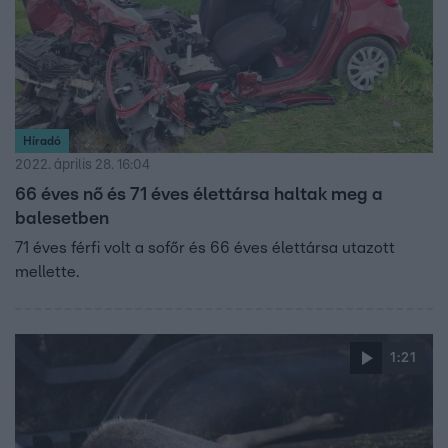
Híradó
2022. április 28. 16:04
66 éves nő és 71 éves élettársa haltak meg a
balesetben
71 éves férfi volt a sofőr és 66 éves élettársa utazott
mellette.
1:21