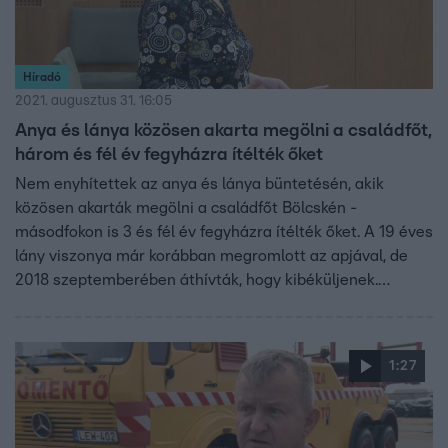
Híradó
2021. augusztus 31. 16:05
Anya és lánya közösen akarta megölni a családfőt,
három és fél év fegyházra ítélték őket
Nem enyhítettek az anya és lánya büntetésén, akik
közösen akarták megölni a családfőt Bölcskén -
másodfokon is 3 és fél év fegyházra ítélték őket. A 19 éves
lány viszonya már korábban megromlott az apjával, de
2018 szeptemberében áthívták, hogy kibéküljenek.
Meglepetést ígértek, ezért letakarták a férfi szemét.
Lánya nyakon szúrta, felesége gumikalapáccsal fejbe
verte, majd amikor menekülni próbált, kocsival elütötte.
1:27