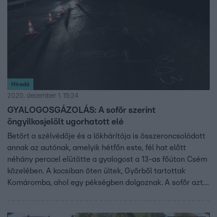
Híradó
2020. december 1. 15:24
GYALOGOSGÁZOLÁS: A sofőr szerint
öngyilkosjelölt ugorhatott elé
Betört a szélvédője és a lökhárítója is összeroncsolódott
annak az autónak, amelyik hétfőn este, fél hat előtt
néhány perccel elütötte a gyalogost a 13-as főúton Csém
közelében. A kocsiban öten ültek, Győrből tartottak
Komáromba, ahol egy pékségben dolgoznak. A sofőr azt
mondta Híradónknak, hogy nem ment gyorsan, maximum
70-nel, mert nagy volt a forgalom. Azt mondta, nem látta,