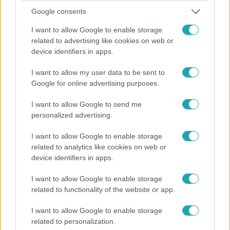
Google consents
Külföld
I want to allow Google to enable storage
2023. augusztus 7. 9:09
related to advertising like cookies on web or
Elgázolt egy négyévest egy kutya egy golfautóval
device identifiers in apps.
A tűzoltókutya egy fesztiválon feküdt be az autóba,
I want to allow my user data to be sent to
lenyomva a gázpedált, és elütött egy négyéves kislányt,
Google for online advertising purposes.
majd áthajtott a gyerek lábán.
I want to allow Google to send me
personalized advertising.
2:23
I want to allow Google to enable storage
related to analytics like cookies on web or
device identifiers in apps.
I want to allow Google to enable storage
related to functionality of the website or app.
I want to allow Google to enable storage
related to personalization.