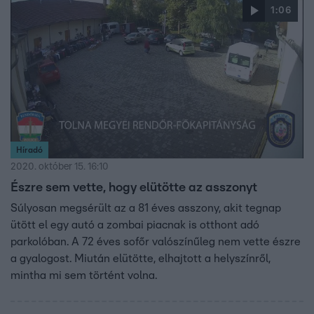
hogy sétált valaki az út szélén.
1:06
Híradó
2020. október 15. 16:10
Észre sem vette, hogy elütötte az asszonyt
Súlyosan megsérült az a 81 éves asszony, akit tegnap
ütött el egy autó a zombai piacnak is otthont adó
parkolóban. A 72 éves sofőr valószínűleg nem vette észre
a gyalogost. Miután elütötte, elhajtott a helyszínről,
mintha mi sem történt volna.