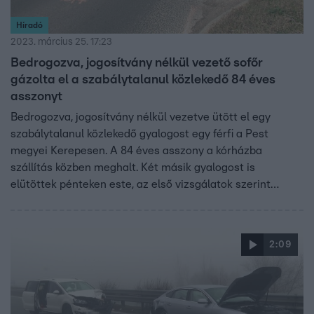
Híradó
2023. március 25. 17:23
Bedrogozva, jogosítvány nélkül vezető sofőr
gázolta el a szabálytalanul közlekedő 84 éves
asszonyt
Bedrogozva, jogosítvány nélkül vezetve ütött el egy
szabálytalanul közlekedő gyalogost egy férfi a Pest
megyei Kerepesen. A 84 éves asszony a kórházba
szállítás közben meghalt. Két másik gyalogost is
elütöttek pénteken este, az első vizsgálatok szerint
Hódmezővásárhelyen és Nemeskéren is szabálytalanul
próbáltak átkelni a forgalmas főúton.
2:09