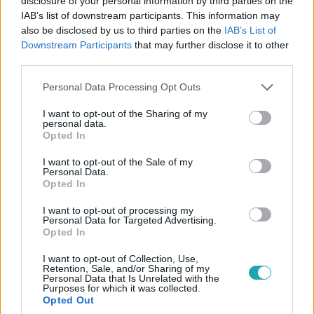
disclosure of your personal information by third parties on the
IAB’s list of downstream participants. This information may
also be disclosed by us to third parties on the
IAB’s List of
Downstream Participants
that may further disclose it to other
Külföld
third parties.
2023. augusztus 25. 14:50
Please note that this website/app uses one or more Google
Elgázolt a vonat egy rendőrt, amikor segíteni akart
Personal Data Processing Opt Outs
services and may gather and store information including but
egy férfin a síneken
not limited to your visit or usage behaviour. You may click to
I want to opt-out of the Sharing of my
A rendőr állapota válságos, a sínek közül kimentett férfi
personal data.
grant or deny consent to Google and its third-party tags to
Opted In
nincs életveszélyben.
use your data for below specified purposes in below Google
consent section.
I want to opt-out of the Sale of my
Personal Data.
Opted In
I want to opt-out of processing my
Personal Data for Targeted Advertising.
Opted In
I want to opt-out of Collection, Use,
Retention, Sale, and/or Sharing of my
Personal Data that Is Unrelated with the
Purposes for which it was collected.
Opted Out