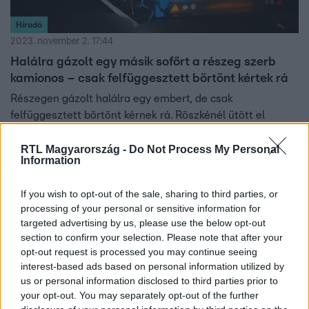
Híradó
2023. november 2. 17:44
Halálra gázolt egy másik sofőrt a részeg szerb
kamionos – csak felfüggesztett börtönt kértek rá
Részegen gázolt halálra egy embert, de csak
felfüggesztett börtönt kérnek rá. Röszkénél ütött el
csaknem két éve éjszaka egy, a határ előtt álló kocsisor
mellett beszélgető kamionost egy ittas szerb sofőr, aki
RTL Magyarország -
Do Not Process My Personal
Information
megállás nélkül tovább is hajtott. Az ügyészség szerint az
áldozat is hibás volt: sötét ruhában állt az autópályán,
If you wish to opt-out of the sale, sharing to third parties, or
ahol nincs keresnivalójuk gyalogosoknak.
processing of your personal or sensitive information for
targeted advertising by us, please use the below opt-out
section to confirm your selection. Please note that after your
opt-out request is processed you may continue seeing
interest-based ads based on personal information utilized by
us or personal information disclosed to third parties prior to
your opt-out. You may separately opt-out of the further