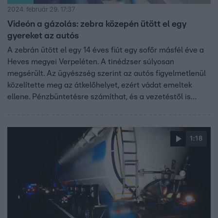
2024. február 29. 17:37
Videón a gázolás: zebra közepén ütött el egy
gyereket az autós
A zebrán ütött el egy 14 éves fiút egy sofőr másfél éve a
Heves megyei Verpeléten. A tinédzser súlyosan
megsérült. Az ügyészség szerint az autós figyelmetlenül
közelítette meg az átkelőhelyet, ezért vádat emeltek
ellene. Pénzbüntetésre számíthat, és a vezetéstől is
eltilthatják.
1:18