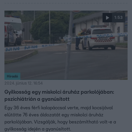
sérüléseivel orvoshoz vitték. Az idős sofőr azt állítja, hogy
ő megkérdezte a gyereket, hogy jól van-e, de a fiú biciklire
1:53
pattant és eltekert.
Híradó
2024. június 12. 16:54
Gyilkosság egy miskolci áruház parkolójában:
pszichiátrián a gyanúsított
Egy 36 éves férfi kalapáccsal verte, majd kocsijával
elütötte 76 éves áldozatát egy miskolci áruház
parkolójában. Vizsgálják, hogy beszámítható volt-e a
gyilkosság idején a gyanúsított.