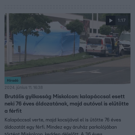
1:17
Híradó
2024. június 11. 16:38
Brutális gyilkosság Miskolcon: kalapáccsal esett
neki 76 éves áldozatának, majd autóval is elütötte
a férfit
Kalapáccsal verte, majd kocsijával el is ütötte 76 éves
áldozatát egy férfi. Mindez egy áruház parkolójában
történt Miskolcon, kedden délelőtt. A 36 éves