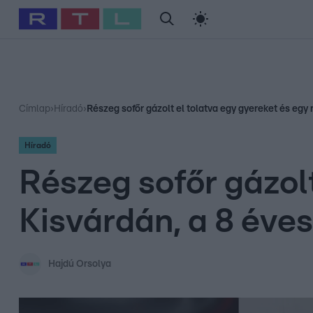
#
Babits Marcella
#
Szellő István
#
Most Wanted
#
Gallusz Ni
Címlap
›
Híradó
›
Részeg sofőr gázolt el tolatva egy gyereket és egy n
Híradó
Részeg sofőr gázolt
Kisvárdán, a 8 éves 
Hajdú Orsolya