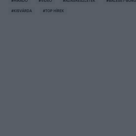
#
HÍRADÓ
#
VIDEÓ
#
ADÁSRÉSZLETEK
#
BALESET-BŰN
#
KISVÁRDA
#
TOP HÍREK