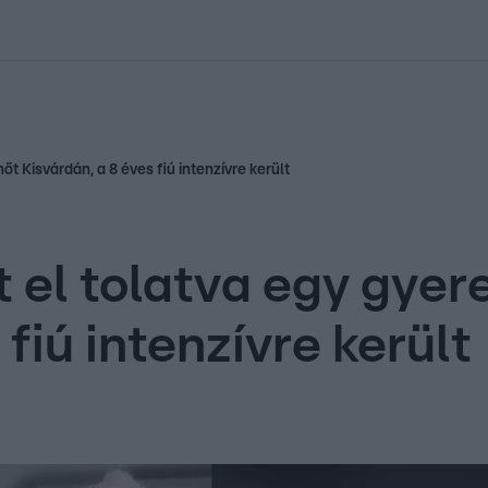
kolett
#
Időjárás
#
RTL műsor
#
Víz
#
Magyar Péter
#
Csillagjeg
őt Kisvárdán, a 8 éves fiú intenzívre került
 el tolatva egy gyer
fiú intenzívre került