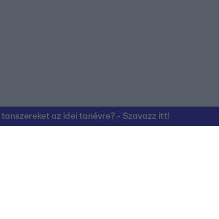
nszereket az idei tanévre? - Szavazz itt!
Kapcsolat
RTL Group Beszál
Magatartási Kó