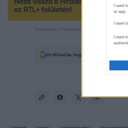
I want t
or app.
I want t
Nézd vissza a Híradó adásait az RTL+ felületén!
I want t
authenti
Itt állítsd be, hogy az RTL.hu az elsők 