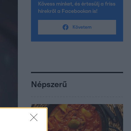
Kövess minket, és értesülj a friss
hírekről a Facebookon is!
Követem
Népszerű