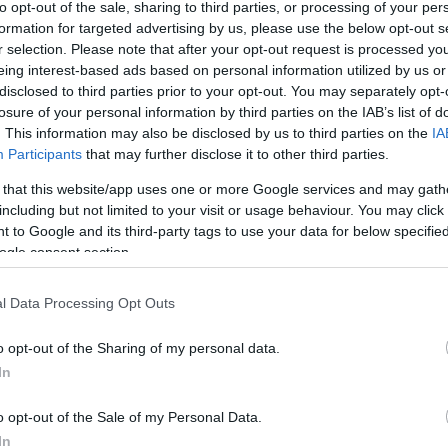
to opt-out of the sale, sharing to third parties, or processing of your per
formation for targeted advertising by us, please use the below opt-out s
r selection. Please note that after your opt-out request is processed y
eing interest-based ads based on personal information utilized by us or
disclosed to third parties prior to your opt-out. You may separately opt-
losure of your personal information by third parties on the IAB’s list of
Link másolása
. This information may also be disclosed by us to third parties on the
IA
Participants
that may further disclose it to other third parties.
 that this website/app uses one or more Google services and may gath
including but not limited to your visit or usage behaviour. You may click 
tt el egy 8 éves gyereket és egy asszonyt
 to Google and its third-party tags to use your data for below specifi
tált. A gázolás még szerdán történt
ogle consent section.
orult, súlyosan megsérült, intenzív
l Data Processing Opt Outs
égignézte a balesetet, az RTL Híradónak azt
ment a gyermeknek. A gázolót nem sokkal
o opt-out of the Sharing of my personal data.
In
o opt-out of the Sale of my Personal Data.
In