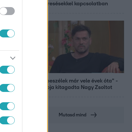
megkeresésekkel kapcsolatban
Bulvár
"Nem beszélek már vele évek óta" -
Édesapja kitagadta Nagy Zsoltot
Mutasd mind