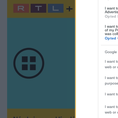
I want 
Advertis
Opted 
I want t
of my P
was col
Opted 
Google 
I want t
web or d
I want t
purpose
I want 
I want t
web or d