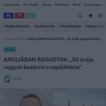
Legfrissebb
RTL Híradó
Fókusz
Sztárhírek
Randi
Celeb vagyok, me
#
Babits Marcella
#
Szellő István
#
Most Wanted
#
Gallusz Niko
Címlap
›
Híradó
›
ANGLIÁBAN RAGADTAK: „30 órája vagyok bezárva a repülőtérre”
Híradó
ANGLIÁBAN RAGADTAK: „30 órája
vagyok bezárva a repülőtérre”
rtl.hu