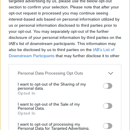
targeted advertising by us, please use the below opt-out
section to confirm your selection. Please note that after your
opt-out request is processed you may continue seeing
interest-based ads based on personal information utilized by
us or personal information disclosed to third parties prior to
your opt-out. You may separately opt-out of the further
disclosure of your personal information by third parties on the
IAB’s list of downstream participants. This information may
Kövess minket, és értesülj a friss hírekről a
also be disclosed by us to third parties on the
IAB’s List of
Downstream Participants
that may further disclose it to other
Facebookon is!
third parties.
Please note that this website/app uses one or more Google
Követem
Personal Data Processing Opt Outs
services and may gather and store information including but
not limited to your visit or usage behaviour. You may click to
I want to opt-out of the Sharing of my
personal data.
grant or deny consent to Google and its third-party tags to
Opted In
use your data for below specified purposes in below Google
consent section.
I want to opt-out of the Sale of my
Personal Data.
#
HÍRADÓ
#
EXTRA VIDEÓK
#
KORONAVÍRUS
Opted In
#
ANGLIA
#
MAGYAROK
#
KAMIONSOFŐR
I want to opt-out of processing my
Personal Data for Targeted Advertising.