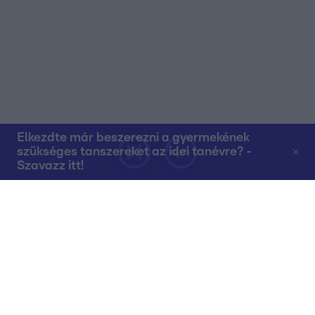
Elkezdte már beszerezni a gyermekének
szükséges tanszereket az idei tanévre? -
Szavazz itt!