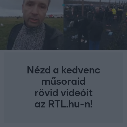
Nézd a kedvenc
műsoraid
rövid videóit
az RTL.hu-n!