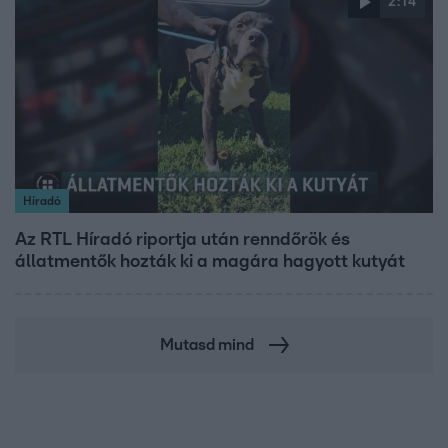
2:14
Híradó
Az RTL Híradó riportja után renndőrök és
állatmentők hozták ki a magára hagyott kutyát
Mutasd mind