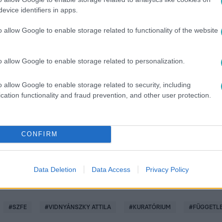
evice identifiers in apps.
o allow Google to enable storage related to functionality of the website
o allow Google to enable storage related to personalization.
között legyen a Google-találatokban!
o allow Google to enable storage related to security, including
cation functionality and fraud prevention, and other user protection.
CONFIRM
Data Deletion
Data Access
Privacy Policy
#
SZFE
#
VIDNYÁNSZKY ATTILA
#
KURATÓRIUM
#
FÜGGETL