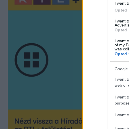
I want t
Opted 
I want 
Advertis
Opted 
I want t
of my P
was col
Opted 
Google 
I want t
web or d
I want t
purpose
I want 
I want t