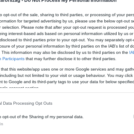
arország -
Do Not Process My Personal Information
to opt-out of the sale, sharing to third parties, or processing of your per
formation for targeted advertising by us, please use the below opt-out s
r selection. Please note that after your opt-out request is processed y
eing interest-based ads based on personal information utilized by us or
Link másolása
disclosed to third parties prior to your opt-out. You may separately opt-
losure of your personal information by third parties on the IAB’s list of
. This information may also be disclosed by us to third parties on the
IA
Participants
that may further disclose it to other third parties.
iákok a Színház és Filmművészeti Egyetem
 that this website/app uses one or more Google services and may gath
k el. Azt mondják, nem engednek, amíg nem
including but not limited to your visit or usage behaviour. You may click 
 to Google and its third-party tags to use your data for below specifi
etlenségét. Az egyetem lemondott vezetői
ogle consent section.
ével, Vidnyánszky Attilával, de szerintük
órium és az oktatók között.
l Data Processing Opt Outs
o opt-out of the Sharing of my personal data.
In