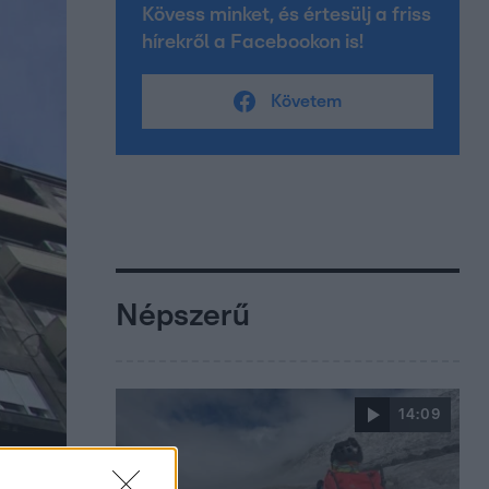
Kövess minket, és értesülj a friss
hírekről a Facebookon is!
Követem
Népszerű
14:09