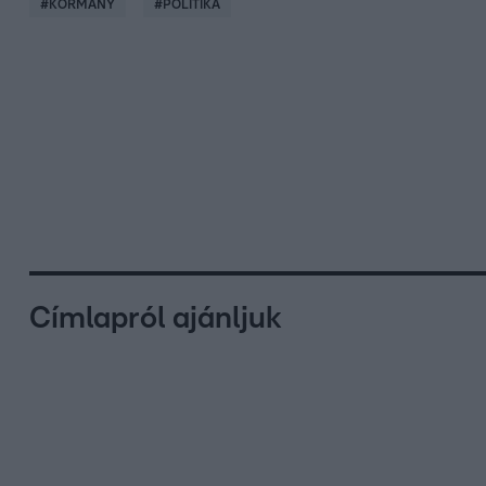
#
KORMÁNY
#
POLITIKA
Címlapról ajánljuk