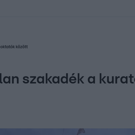
kolett
#
Időjárás
#
RTL műsor
#
Víz
#
Magyar Péter
#
Csillagjeg
 oktatók között
lan szakadék a kurat