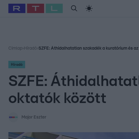
#
Babits Marcella
#
Szellő István
#
Most Wanted
#
Gallusz Ni
Címlap
›
Híradó
›
SZFE: Áthidalhatatlan szakadék a kuratórium és az
Híradó
SZFE: Áthidalhatat
oktatók között
Major Eszter