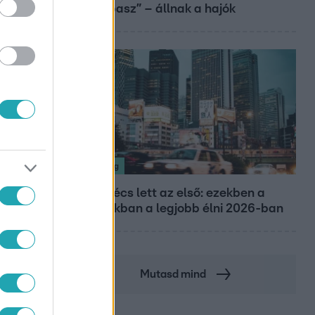
sebtapasz” – állnak a hajók
Nagyvilág
Nem Bécs lett az első: ezekben a
városokban a legjobb élni 2026-ban
Mutasd mind