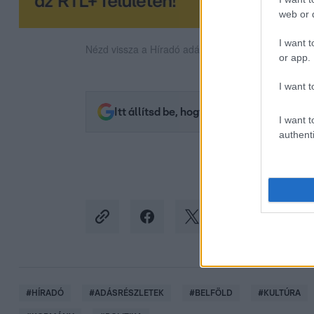
web or d
I want t
Nézd vissza a Híradó adásait az RTL+ felületén!
or app.
I want t
Itt állítsd be, hogy az RTL.hu az elsők 
I want t
authenti
#
HÍRADÓ
#
ADÁSRÉSZLETEK
#
BELFÖLD
#
KULTÚRA