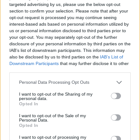
targeted advertising by us, please use the below opt-out
section to confirm your selection. Please note that after your
opt-out request is processed you may continue seeing
interest-based ads based on personal information utilized by
us or personal information disclosed to third parties prior to
your opt-out. You may separately opt-out of the further
disclosure of your personal information by third parties on the
IAB’s list of downstream participants. This information may
Kövess minket, és értesülj a friss hírekről a
also be disclosed by us to third parties on the
IAB’s List of
Facebookon is!
Downstream Participants
that may further disclose it to other
third parties.
Követem
Please note that this website/app uses one or more Google
Personal Data Processing Opt Outs
services and may gather and store information including but
not limited to your visit or usage behaviour. You may click to
I want to opt-out of the Sharing of my
personal data.
grant or deny consent to Google and its third-party tags to
Opted In
use your data for below specified purposes in below Google
consent section.
I want to opt-out of the Sale of my
Personal Data.
#
HÍRADÓ
#
ADÁSRÉSZLETEK
#
KÜLFÖLD
Opted In
#
BEJRÚT
#
ROBBANÁS
#
RTL
I want to opt-out of processing my