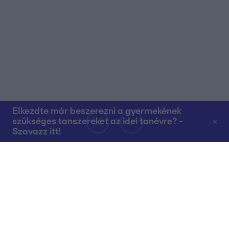
Elkezdte már beszerezni a gyermekének
szükséges tanszereket az idei tanévre? -
Szavazz itt!