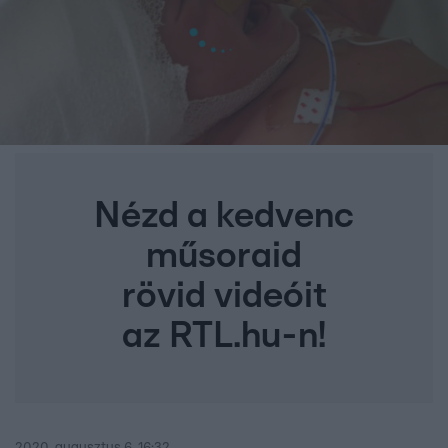
Nézd a kedvenc
műsoraid
rövid videóit
az RTL.hu-n!