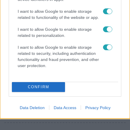
Az RTL Híradó riportja után renndőrök és
I want to allow Google to enable storage
állatmentők hozták ki a magára hagyott kutyát
related to functionality of the website or app.
I want to allow Google to enable storage
related to personalization.
I want to allow Google to enable storage
related to security, including authentication
functionality and fraud prevention, and other
user protection.
CONFIRM
Bulvár
„Téged. Engem. Minket.” – Emilio és Tina szerelmes
Data Deletion
Data Access
Privacy Policy
vallomása sokakat megérinthet