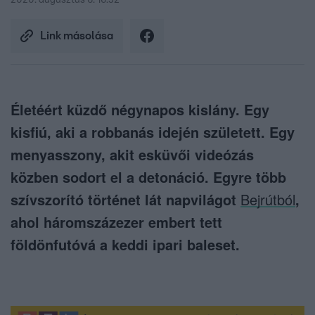
2020. augusztus 6. 16:32
Link másolása
Életéért küzdő négynapos kislány. Egy
kisfiú, aki a robbanás idején született. Egy
menyasszony, akit esküvői videózás
közben sodort el a detonáció. Egyre több
szívszorító történet lát napvilágot
Bejrútból
,
ahol háromszázezer embert tett
földönfutóvá a keddi ipari baleset.