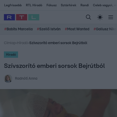
Legfrissebb
RTL Híradó
Fókusz
Sztárhírek
Randi
Celeb vagyok, me
#
Babits Marcella
#
Szellő István
#
Most Wanted
#
Gallusz Niko
Címlap
›
Híradó
›
Szívszorító emberi sorsok Bejrútból
Híradó
Szívszorító emberi sorsok Bejrútból
Radnóti Anna