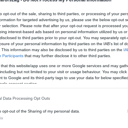
to opt-out of the sale, sharing to third parties, or processing of your per
formation for targeted advertising by us, please use the below opt-out s
r selection. Please note that after your opt-out request is processed y
eing interest-based ads based on personal information utilized by us or
Link másolása
disclosed to third parties prior to your opt-out. You may separately opt-
losure of your personal information by third parties on the IAB’s list of
. This information may also be disclosed by us to third parties on the
IA
Participants
that may further disclose it to other third parties.
te ki vasárnap néhány órára a teljes ózdi
 that this website/app uses one or more Google services and may gath
áros jobbikos polgármestere - erről a Hír
including but not limited to your visit or usage behaviour. You may click 
 to Google and its third-party tags to use your data for below specifi
a úgy tudja, hogy a vendégek közül többen
ogle consent section.
rával hamarabb el kellett hagyniuk a
L Híradónak azt mondta, hogy hozzájuk nem
l Data Processing Opt Outs
o opt-out of the Sharing of my personal data.
In