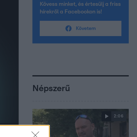
Kövess minket, és értesülj a friss
hírekről a Facebookon is!
Követem
Népszerű
2:06