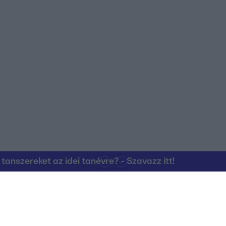
nszereket az idei tanévre? - Szavazz itt!