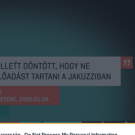
arország -
Do Not Process My Personal Information