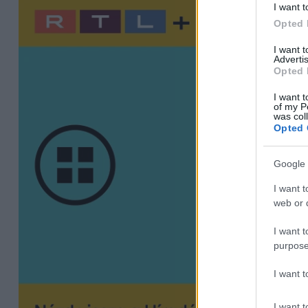
I want t
Opted 
I want 
Advertis
Opted 
I want t
of my P
was col
Opted 
Google 
I want t
web or d
I want t
purpose
I want 
I want t