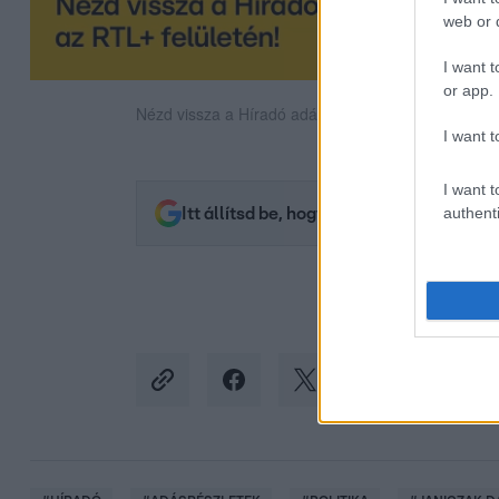
web or d
I want t
or app.
Nézd vissza a Híradó adásait az RTL+ felületén!
I want t
I want t
authenti
Itt állítsd be, hogy az RTL.hu az elsők 