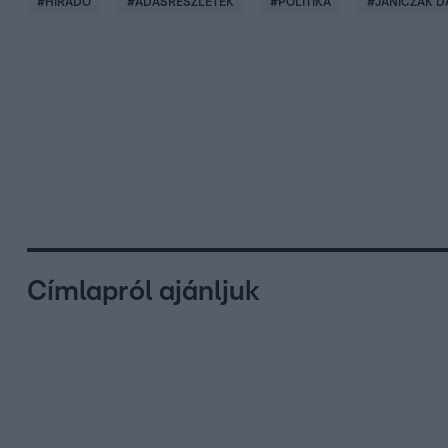
#
HÍRADÓ
#
ADÁSRÉSZLETEK
#
POLITIKA
#
JANICZAK D
Címlapról ajánljuk