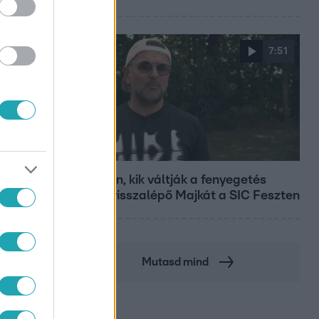
7:51
Fókusz
Megvan, kik váltják a fenyegetés
miatt visszalépő Majkát a SIC Feszten
Mutasd mind