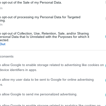
o opt-out of the Sale of my Personal Data.
In
to opt-out of processing my Personal Data for Targeted
ing.
In
o opt-out of Collection, Use, Retention, Sale, and/or Sharing
ersonal Data that Is Unrelated with the Purposes for which it
lected.
Out
consents
o allow Google to enable storage related to advertising like cookies on
evice identifiers in apps.
o allow my user data to be sent to Google for online advertising
s.
to allow Google to send me personalized advertising.
o allow Google to enable storage related to analytics like cookies on