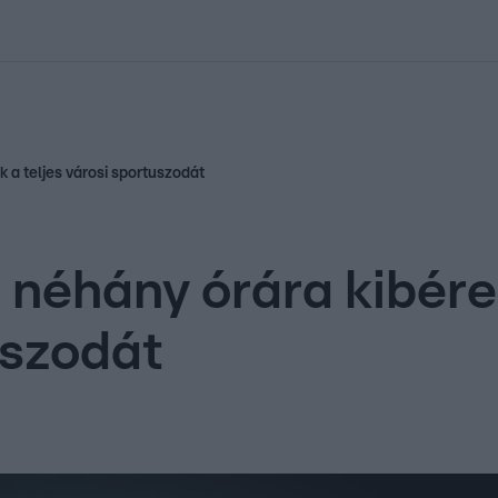
kolett
#
Időjárás
#
RTL műsor
#
Víz
#
Magyar Péter
#
Csillagjeg
a teljes városi sportuszodát
 néhány órára kibér
uszodát