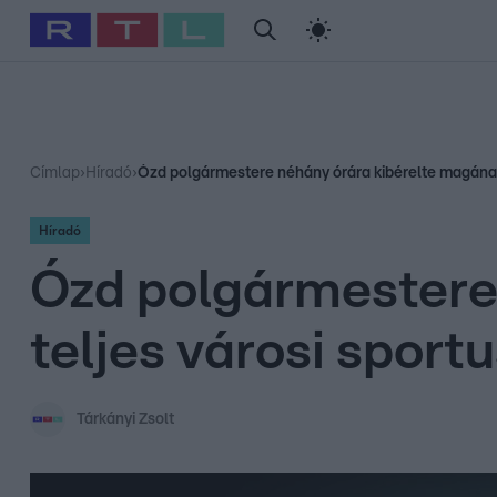
#
Babits Marcella
#
Szellő István
#
Most Wanted
#
Gallusz Ni
Címlap
›
Híradó
›
Ózd polgármestere néhány órára kibérelte magának 
Híradó
Ózd polgármestere
teljes városi sport
Tárkányi Zsolt