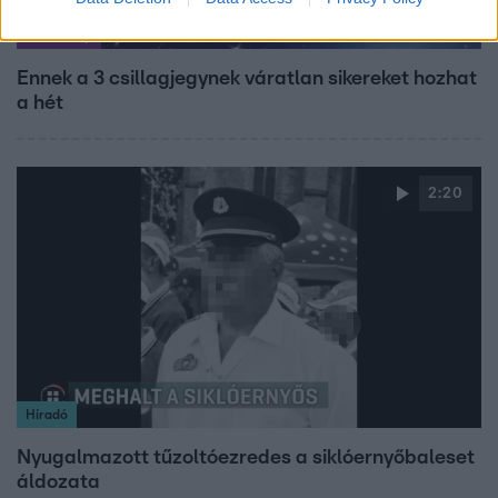
Horoszkóp
Ennek a 3 csillagjegynek váratlan sikereket hozhat
a hét
2:20
Híradó
Nyugalmazott tűzoltóezredes a siklóernyőbaleset
áldozata