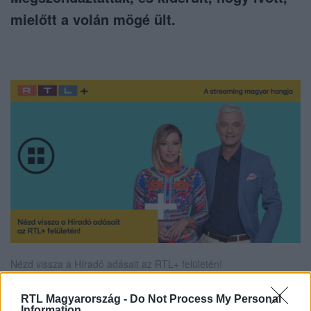
mielőtt a volán mögé ült.
Nézd vissza a Híradó adásait az RTL+ felületén!
RTL Magyarország -
Do Not Process My Personal
Information