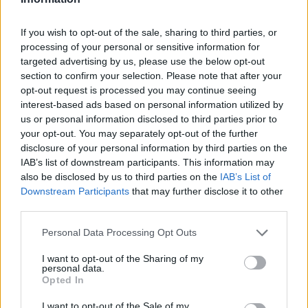
Itt állítsd be, hogy az RTL.hu az elsők között
legyen a Google-találatokban!
If you wish to opt-out of the sale, sharing to third parties, or
processing of your personal or sensitive information for
targeted advertising by us, please use the below opt-out
section to confirm your selection. Please note that after your
opt-out request is processed you may continue seeing
interest-based ads based on personal information utilized by
us or personal information disclosed to third parties prior to
your opt-out. You may separately opt-out of the further
disclosure of your personal information by third parties on the
IAB’s list of downstream participants. This information may
also be disclosed by us to third parties on the
IAB’s List of
Downstream Participants
that may further disclose it to other
Kövess minket, és értesülj a friss hírekről a
third parties.
Facebookon is!
Please note that this website/app uses one or more Google
Personal Data Processing Opt Outs
services and may gather and store information including but
not limited to your visit or usage behaviour. You may click to
I want to opt-out of the Sharing of my
Követem
personal data.
grant or deny consent to Google and its third-party tags to
Opted In
use your data for below specified purposes in below Google
consent section.
I want to opt-out of the Sale of my