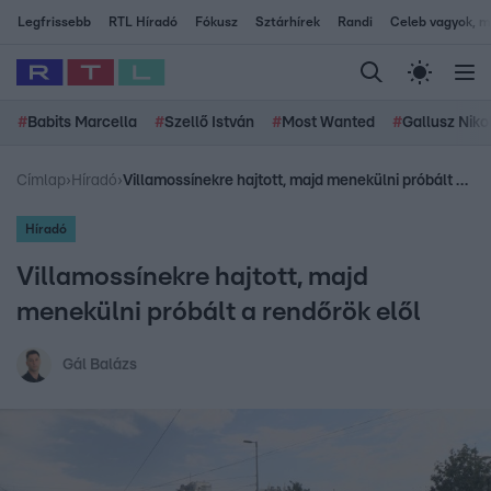
Legfrissebb
RTL Híradó
Fókusz
Sztárhírek
Randi
Celeb vagyok, me
#
Babits Marcella
#
Szellő István
#
Most Wanted
#
Gallusz Niko
Címlap
›
Híradó
›
Villamossínekre hajtott, majd menekülni próbált a rendőrök elől
Híradó
Villamossínekre hajtott, majd
menekülni próbált a rendőrök elől
Gál Balázs