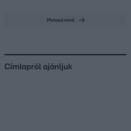
Mutasd mind
Címlapról ajánljuk