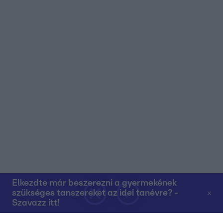
Elkezdte már beszerezni a gyermekének
szükséges tanszereket az idei tanévre? -
Szavazz itt!