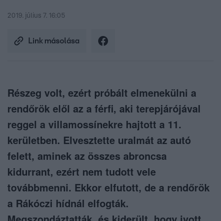
2019. július 7. 16:05
Link másolása
Részeg volt, ezért próbált elmenekülni a
rendőrök elől az a férfi, aki terepjárójával
reggel a villamossínekre hajtott a 11.
kerületben. Elvesztette uralmát az autó
felett, aminek az összes abroncsa
kidurrant, ezért nem tudott vele
továbbmenni. Ekkor elfutott, de a rendőrök
a Rákóczi hídnál elfogták.
Megszondáztatták, és kiderült, hogy ivott,