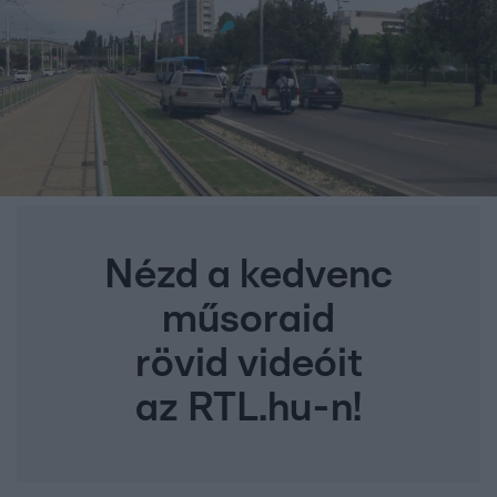
Nézd a kedvenc
műsoraid
rövid videóit
az RTL.hu-n!