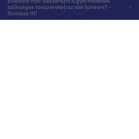
Elkezdte már beszerezni a gyermekének
szükséges tanszereket az idei tanévre? -
Szavazz itt!
Rólunk
Teljes adások az RTL+-on
Műsorújság