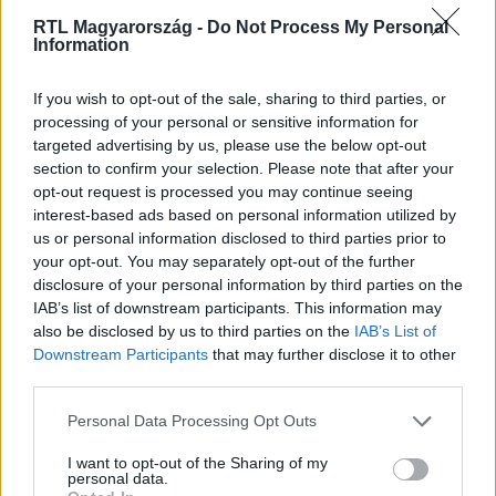
RTL Magyarország -
Do Not Process My Personal
Information
Nézd vissza a Híradó adásait az RTL+ felületén!
If you wish to opt-out of the sale, sharing to third parties, or
processing of your personal or sensitive information for
targeted advertising by us, please use the below opt-out
section to confirm your selection. Please note that after your
Itt állítsd be, hogy az RTL.hu az elsők között
opt-out request is processed you may continue seeing
legyen a Google-találatokban!
interest-based ads based on personal information utilized by
us or personal information disclosed to third parties prior to
your opt-out. You may separately opt-out of the further
disclosure of your personal information by third parties on the
IAB’s list of downstream participants. This information may
also be disclosed by us to third parties on the
IAB’s List of
Downstream Participants
that may further disclose it to other
third parties.
Please note that this website/app uses one or more Google
Personal Data Processing Opt Outs
services and may gather and store information including but
not limited to your visit or usage behaviour. You may click to
I want to opt-out of the Sharing of my
personal data.
Kövess minket, és értesülj a friss hírekről a
grant or deny consent to Google and its third-party tags to