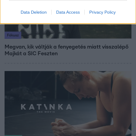
Data Deletion
Data Access
Privacy Policy
Fókusz
Megvan, kik váltják a fenyegetés miatt visszalépő
Majkát a SIC Feszten