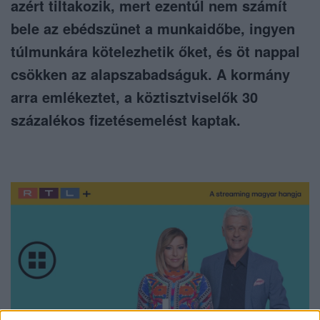
azért tiltakozik, mert ezentúl nem számít
bele az ebédszünet a munkaidőbe, ingyen
túlmunkára kötelezhetik őket, és öt nappal
csökken az alapszabadságuk. A kormány
arra emlékeztet, a köztisztviselők 30
százalékos fizetésemelést kaptak.