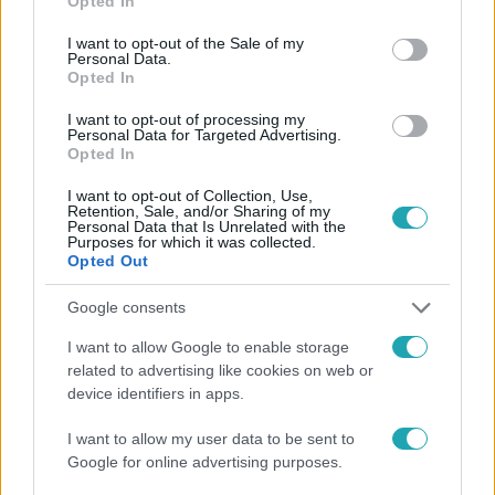
Opted In
use your data for below specified purposes in below Google
Facebookon is!
consent section.
I want to opt-out of the Sale of my
Personal Data.
Követem
Opted In
I want to opt-out of processing my
Personal Data for Targeted Advertising.
Opted In
I want to opt-out of Collection, Use,
Retention, Sale, and/or Sharing of my
Personal Data that Is Unrelated with the
#
HÍRADÓ
#
POLITIKA
#
DEUTSCH TAMÁS
#
FIDESZ
Purposes for which it was collected.
Opted Out
Google consents
I want to allow Google to enable storage
related to advertising like cookies on web or
device identifiers in apps.
Népszerű
I want to allow my user data to be sent to
Google for online advertising purposes.