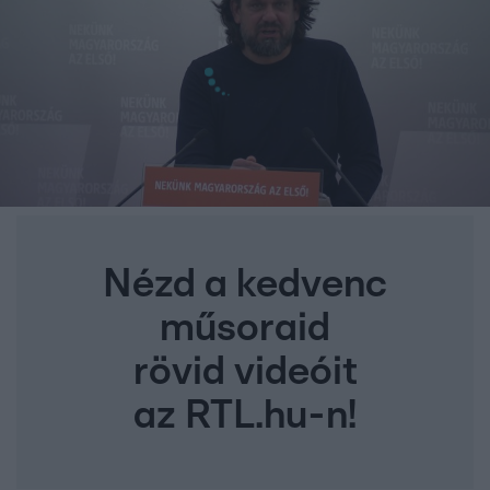
Nézd a kedvenc
műsoraid
rövid videóit
az RTL.hu-n!