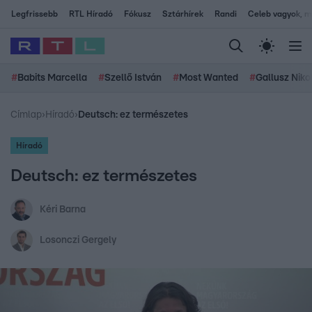
Legfrissebb
RTL Híradó
Fókusz
Sztárhírek
Randi
Celeb vagyok, me
#
Babits Marcella
#
Szellő István
#
Most Wanted
#
Gallusz Niko
Címlap
›
Híradó
›
Deutsch: ez természetes
Híradó
Deutsch: ez természetes
Kéri Barna
Losonczi Gergely