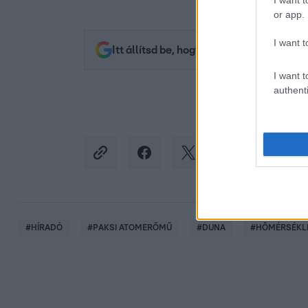
I want t
or app.
I want t
Itt állítsd be, hogy az RTL.hu az elsők 
I want t
authenti
#
HÍRADÓ
#
PAKSI ATOMERŐMŰ
#
DUNA
#
HŐMÉRSÉKL