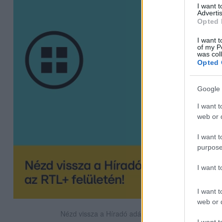
I want 
Advertis
Opted 
I want t
of my P
was col
Opted 
Google 
I want t
web or d
I want t
purpose
I want 
I want t
web or d
Nézd vissza a Híradó adásait az RTL+ felületén!