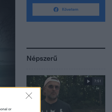
Követem
Népszerű
7:51
sonal or