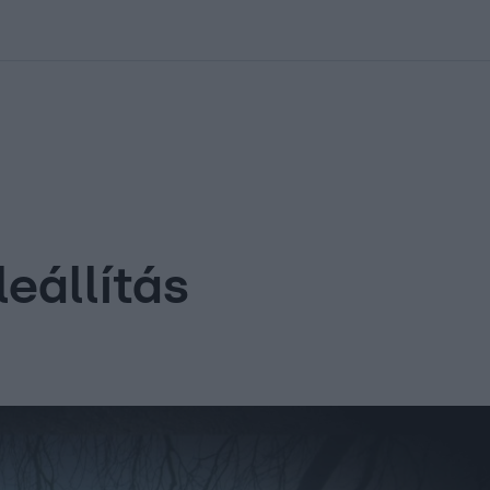
kolett
#
Időjárás
#
RTL műsor
#
Víz
#
Magyar Péter
#
Csillagjeg
leállítás