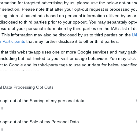
formation for targeted advertising by us, please use the below opt-out s
r selection. Please note that after your opt-out request is processed y
eing interest-based ads based on personal information utilized by us or
Link másolása
disclosed to third parties prior to your opt-out. You may separately opt-
losure of your personal information by third parties on the IAB’s list of
. This information may also be disclosed by us to third parties on the
IA
Participants
that may further disclose it to other third parties.
 hogy nem kellett leállítani a Paksi
 that this website/app uses one or more Google services and may gath
including but not limited to your visit or usage behaviour. You may click 
 az alacsony vízállás és a nagy meleg
 to Google and its third-party tags to use your data for below specifi
tt a Duna hőmérséklete az erőmű alatt. Ha
ogle consent section.
volna állítani az áramtermelést.
l Data Processing Opt Outs
o opt-out of the Sharing of my personal data.
In
o opt-out of the Sale of my Personal Data.
In