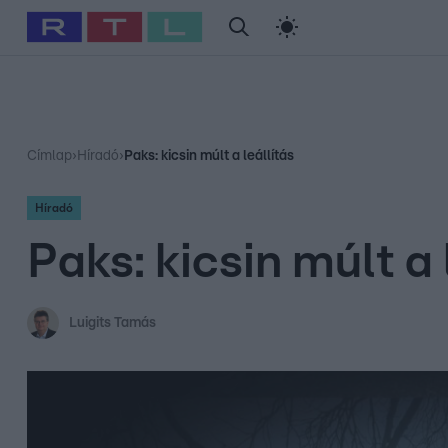
#
Babits Marcella
#
Szellő István
#
Most Wanted
#
Gallusz Ni
Címlap
›
Híradó
›
Paks: kicsin múlt a leállítás
Híradó
Paks: kicsin múlt a 
Luigits Tamás