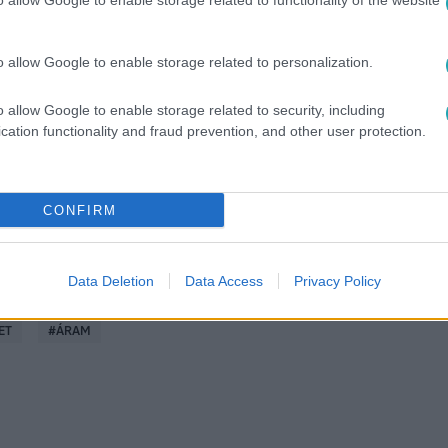
o allow Google to enable storage related to functionality of the website
o allow Google to enable storage related to personalization.
között legyen a Google-találatokban!
o allow Google to enable storage related to security, including
cation functionality and fraud prevention, and other user protection.
CONFIRM
Data Deletion
Data Access
Privacy Policy
ET
#
ÁRAM