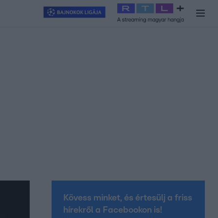
y
#
RTL+
#
Exek csatája 2026
#
Celeb vagyok, ments ki innen
#
H
Kövess minket, és értesülj a friss
hírekről a Facebookon is!