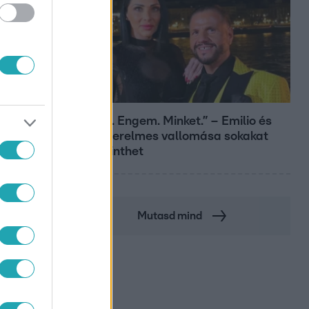
Bulvár
„Téged. Engem. Minket.” – Emilio és
Tina szerelmes vallomása sokakat
megérinthet
Mutasd mind