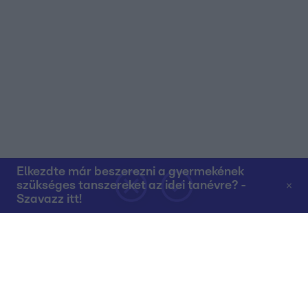
Elkezdte már beszerezni a gyermekének
szükséges tanszereket az idei tanévre? -
Szavazz itt!