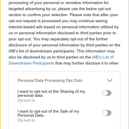
processing of your personal or sensitive information for
targeted advertising by us, please use the below opt-out
section to confirm your selection. Please note that after your
opt-out request is processed you may continue seeing
interest-based ads based on personal information utilized by
us or personal information disclosed to third parties prior to
your opt-out. You may separately opt-out of the further
disclosure of your personal information by third parties on the
IAB’s list of downstream participants. This information may
also be disclosed by us to third parties on the
IAB’s List of
Kövess minket, és értesülj a friss hírekről a
Downstream Participants
that may further disclose it to other
Facebookon is!
third parties.
Please note that this website/app uses one or more Google
Personal Data Processing Opt Outs
Követem
services and may gather and store information including but
not limited to your visit or usage behaviour. You may click to
I want to opt-out of the Sharing of my
personal data.
grant or deny consent to Google and its third-party tags to
Opted In
use your data for below specified purposes in below Google
consent section.
I want to opt-out of the Sale of my
Personal Data.
Opted In
#
HÍRADÓ
#
BELFÖLD
#
BUDAPEST
#
PANELHÁZ