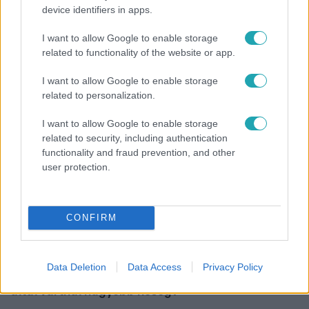
device identifiers in apps.
Bulvár
I want to allow Google to enable storage
Életveszélyes fenyegetést kapott Majka, elmarad
related to functionality of the website or app.
a sepsiszentgyörgyi koncertje
I want to allow Google to enable storage
related to personalization.
6:00
I want to allow Google to enable storage
related to security, including authentication
functionality and fraud prevention, and other
user protection.
CONFIRM
Fókusz
Data Deletion
Data Access
Privacy Policy
Miért sújtja Magyarországot a meteorológusok
által vártnál nagyobb hőség?