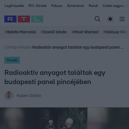
Legfrissebb
RTL Híradó
Fókusz
Sztárhírek
Randi
Celeb vagyok, me
#
Babits Marcella
#
Szellő István
#
Most Wanted
#
Gallusz Niko
Címlap
›
Híradó
›
Radioaktív anyagot találtak egy budapesti panel pincéjében
Híradó
Radioaktív anyagot találtak egy
budapesti panel pincéjében
Hujder Zoltán