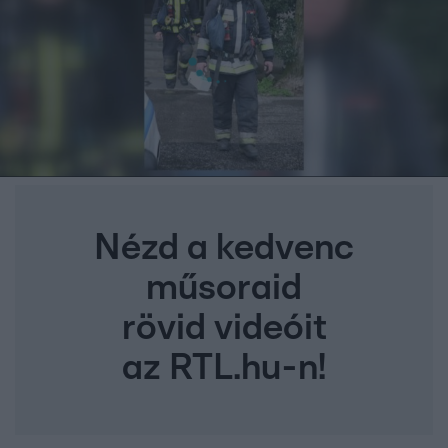
Nézd a kedvenc
műsoraid
rövid videóit
az RTL.hu-n!