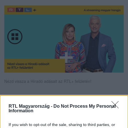
Nézd vissza a Híradó adásait az RTL+ felületén!
Itt állítsd be, hogy az RTL.hu az elsők között
RTL Magyarország -
Do Not Process My Personal
Information
legyen a Google-találatokban!
If you wish to opt-out of the sale, sharing to third parties, or