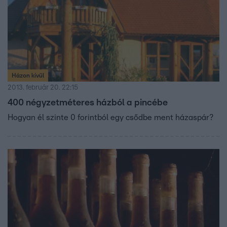
Házon kívül
2013. február 20. 22:15
400 négyzetméteres házból a pincébe
Hogyan él szinte 0 forintból egy csődbe ment házaspár?