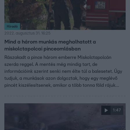
Híradó
2022. augusztus 31. 16:25
Mind a három munkás meghalhatott a
miskolctapolcai pinceomlásban
Rászakadt a pince három emberre Miskolctapolcán
szerda reggel. A mentés még mindig tart, de
információink szerint senki nem élte túl a balesetet. Úgy
tudjuk, a munkások azon dolgoztak, hogy egy meglévő
pincét kiszélesítsenek, amikor a több tonna föld rájuk
omlott. A barlangi mentőktől úgy tudjuk, alátámasztást
építenek, hogy a mentésben részt vevők biztonsággal be
tudjanak jutni a pincébe.
1:47