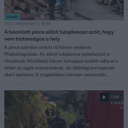
Híradó
2022. szeptember 3. 16:30
A beomlott pince előző tulajdonosa szólt, hogy
nem biztonságos a hely
A pince szerdán omlott rá három emberre
Miskolctapolcán. Az előző tulajdonos nyilatkozott a
Híradónak. Körülbelül három hónappal ezelőtt adta el a
telket az egyik szomszédnak, aki állítólag borospincét
akart építtetni. A tragédiában hárman vesztették
életüket, mindegyikük családapa volt. Egyikük özvegye
szerint férje már korábban is utalt arra, hogy a munka
veszélyes. Gyűjtés indult a családok megsegítésére.
1:48