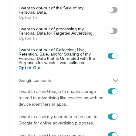
consent section.
I want to opt-out of the Sale of my
Híradó
Personal Data.
2021. április 30. 16:09
Opted In
14 év fegyházbüntetést kapott a baltás gyilkos
I want to opt-out of processing my
Personal Data for Targeted Advertising.
Másodfokon súlyosabb, 14 év fegyházbüntetést kapott a
Opted In
baltás gyilkos. A 61 éves férfi 2019 októberében egy
baltával ölte meg barátját Bátán. Azért támadhatott,
I want to opt-out of Collection, Use,
Retention, Sale, and/or Sharing of my
mert nem tudta feldolgozni, hogy áldozata befogadta
Personal Data that Is Unrelated with the
Purposes for which it was collected.
korábbi barátnőjét. A rendőrök csak egy héttel a
Opted Out
gyilkosság után találták meg a holttestet a ház udvarán
lévő pincében, szőnyegek és törmelékdarabok alatt. Az
Google consents
ítélet jogerős.
1:31
I want to allow Google to enable storage
related to advertising like cookies on web or
device identifiers in apps.
I want to allow my user data to be sent to
Google for online advertising purposes.
I want to allow Google to send me