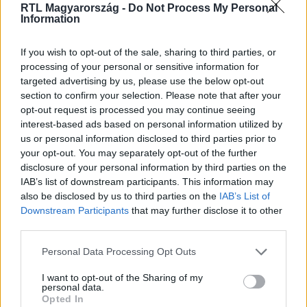
RTL Magyarország -
Do Not Process My Personal
Information
A mi kis falunk
2021. szeptember 24. 18:00
If you wish to opt-out of the sale, sharing to third parties, or
Exkluzív: Egy rejtélyes láda került elő a pincéből!
processing of your personal or sensitive information for
(09.25.)
targeted advertising by us, please use the below opt-out
section to confirm your selection. Please note that after your
Vajon mi lehet a doboz tartalma? Kiderül A mi kis falunk
opt-out request is processed you may continue seeing
következő epizódjából szombaton 20:00-kor az RTL
interest-based ads based on personal information utilized by
Klubon!
us or personal information disclosed to third parties prior to
your opt-out. You may separately opt-out of the further
disclosure of your personal information by third parties on the
IAB’s list of downstream participants. This information may
2:01
also be disclosed by us to third parties on the
IAB’s List of
Downstream Participants
that may further disclose it to other
third parties.
Please note that this website/app uses one or more Google
Personal Data Processing Opt Outs
services and may gather and store information including but
not limited to your visit or usage behaviour. You may click to
I want to opt-out of the Sharing of my
personal data.
grant or deny consent to Google and its third-party tags to
Opted In
use your data for below specified purposes in below Google