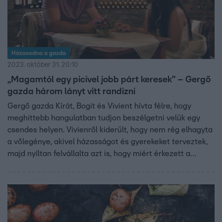
Házasodna a gazda
2023. október 31. 20:10
„Magamtól egy picivel jobb párt keresek” – Gergő
gazda három lányt vitt randizni
Gergő gazda Kírát, Bogit és Vivient hívta félre, hogy
meghittebb hangulatban tudjon beszélgetni velük egy
csendes helyen. Vivienről kiderült, hogy nem rég elhagyta
a vőlegénye, akivel házasságot és gyerekeket terveztek,
majd nyíltan felvállalta azt is, hogy miért érkezett a
Házasodna a gazdába. Gergő viszont egy másik lányt
hozott zavarba a közeledésével.