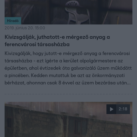
Híradó
2019. június 20. 15:00
Kivizsgálják, juthatott-e mérgező anyag a
ferencvárosi társasházba
Kivizsgálják, hogy jutott-e mérgező anyag a ferencvárosi
társasházba - ezt ígérte a kerület alpolgármestere az
épületben, ahol évtizedek óta galvanizáló üzem működött
a pincében. Kedden mutattuk be azt az önkormányzati
bérházat, ahonnan csak 8 évvel az üzem bezárása után
vitték el a vegyi anyagokat, amik között rákkeltők is
voltak.
2:18