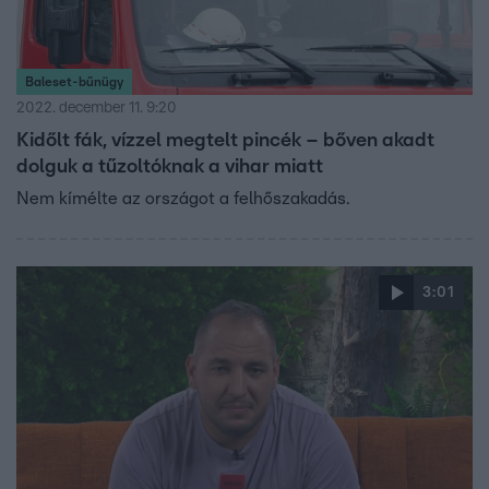
Baleset-bűnügy
2022. december 11. 9:20
Kidőlt fák, vízzel megtelt pincék – bőven akadt
dolguk a tűzoltóknak a vihar miatt
Nem kímélte az országot a felhőszakadás.
3:01