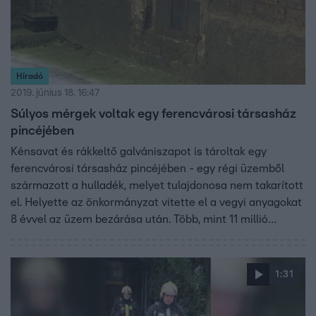
Híradó
2019. június 18. 16:47
Súlyos mérgek voltak egy ferencvárosi társasház
pincéjében
Kénsavat és rákkeltő galvániszapot is tároltak egy
ferencvárosi társasház pincéjében - egy régi üzemből
származott a hulladék, melyet tulajdonosa nem takarított
el. Helyette az önkormányzat vitette el a vegyi anyagokat
8 évvel az üzem bezárása után. Több, mint 11 millió
forintért. Baranyi Krisztina képviselő az ügyben
feljelentést tesz veszélyeztetés és hűtlen kezelés miatt.
1:31