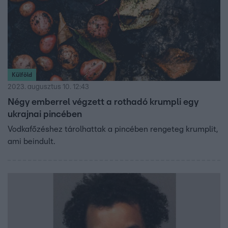
Külföld
2023. augusztus 10. 12:43
Négy emberrel végzett a rothadó krumpli egy
ukrajnai pincében
Vodkafőzéshez tárolhattak a pincében rengeteg krumplit,
ami beindult.