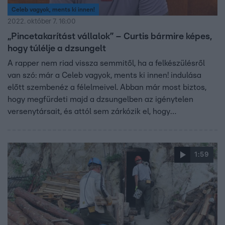
Celeb vagyok, ments ki innen!
2022. október 7. 16:00
„Pincetakarítást vállalok” – Curtis bármire képes,
hogy túlélje a dzsungelt
A rapper nem riad vissza semmitől, ha a felkészülésről
van szó: már a Celeb vagyok, ments ki innen! indulása
előtt szembenéz a félelmeivel. Abban már most biztos,
hogy megfürdeti majd a dzsungelben az igénytelen
versenytársait, és attól sem zárkózik el, hogy
megalapítsanak egy zenekart Kolumbiában. Vajon mitől
retteg és mi hiányzik majd neki a legjobban? Extra
videónkból kiderül!
1:59