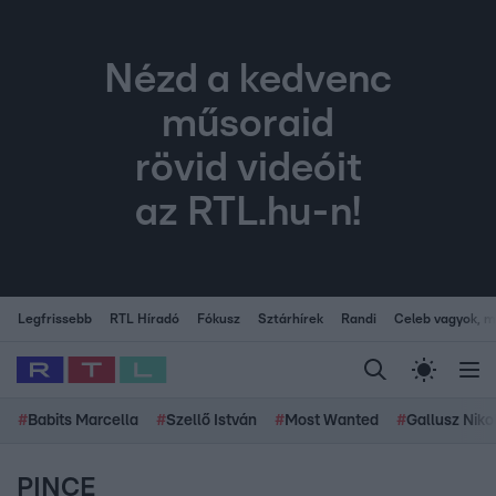
Nézd a kedvenc
műsoraid
rövid videóit
az RTL.hu-n!
Legfrissebb
RTL Híradó
Fókusz
Sztárhírek
Randi
Celeb vagyok, me
#
Babits Marcella
#
Szellő István
#
Most Wanted
#
Gallusz Niko
PINCE