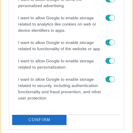
personalized advertising.
Apatigris
I want to allow Google to enable storage
2020. november 27. 14:50
related to analytics like cookies on web or
Exkluzív: Az Apatigris a pincébe csalogatja lánya
device identifiers in apps.
jóval idősebb pasiját!
I want to allow Google to enable storage
Vajon hogyan alakul Artúr és Péter sztorija a pincében?
related to functionality of the website or app.
Van mitől tartania a szomszédnak? Apatigris szombat
este 20 órától az RTL Klubon!
I want to allow Google to enable storage
related to personalization.
I want to allow Google to enable storage
5:11
related to security, including authentication
functionality and fraud prevention, and other
user protection.
CONFIRM