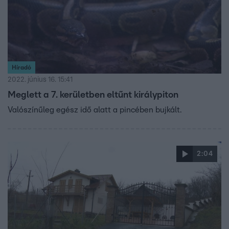
Híradó
2022. június 16. 15:41
Meglett a 7. kerületben eltűnt királypiton
Valószínűleg egész idő alatt a pincében bujkált.
2:04