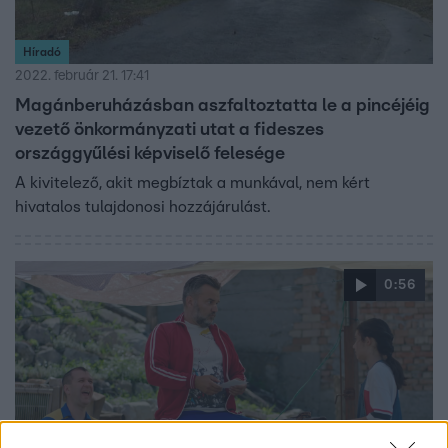
Híradó
2022. február 21. 17:41
Magánberuházásban aszfaltoztatta le a pincéjéig
vezető önkormányzati utat a fideszes
országgyűlési képviselő felesége
A kivitelező, akit megbíztak a munkával, nem kért
hivatalos tulajdonosi hozzájárulást.
0:56