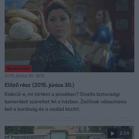
Barátok közt
2015. június 30. 19:15
Előző rész (2015. június 30.)
Kiderül-e, mi történt a pincében? Gizella biztonsági
kamerákat szereltet fel a házban. Zsófinak választania
kell a barátság és a család között.
2:24