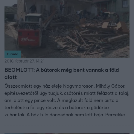
Híradó
2016. február 27. 14:21
BEOMLOTT: A bútorok még bent vannak a föld
alatt
Összeomlott egy ház eleje Nagymaroson. Mihály Gábor,
építésvezetőtől úgy tudjuk: csőtörés miatt felázott a talaj,
ami alatt egy pince volt. A meglazult föld nem bírta a
terhelést: a fal egy része és a bútorok a gödörbe
zuhantak. A ház tulajdonosának nem lett baja. Percekkel
a baleset előtt kijött a házból, hogy felhívja lányát. A
házban nem volt térerő, a nő ezért ment ki az udvarra.