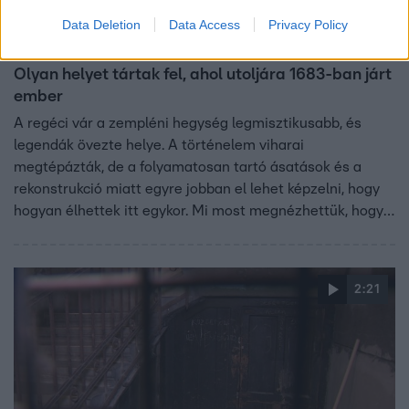
Data Deletion
Data Access
Privacy Policy
Fókusz
2020. július 16. 17:43
Olyan helyet tártak fel, ahol utoljára 1683-ban járt
ember
A regéci vár a zempléni hegység legmisztikusabb, és
legendák övezte helye. A történelem viharai
megtépázták, de a folyamatosan tartó ásatások és a
rekonstrukció miatt egyre jobban el lehet képzelni, hogy
hogyan élhettek itt egykor. Mi most megnézhettük, hogy
hogyan is tárják fel az építmény titkait.
2:21