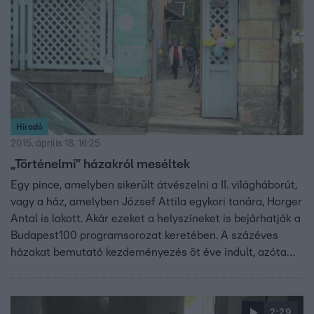
Híradó
2015. április 18. 16:25
„Történelmi” házakról meséltek
Egy pince, amelyben sikerült átvészelni a II. világháborút,
vagy a ház, amelyben József Attila egykori tanára, Horger
Antal is lakott. Akár ezeket a helyszíneket is bejárhatják a
Budapest100 programsorozat keretében. A százéves
házakat bemutató kezdeményezés öt éve indult, azóta
pedig az egész fővárost megmozgató eseménnyé nőtte
ki magát.
2:29