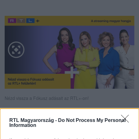
Nézd vissza a Fókusz adásait az RTL+-on!
RTL Magyarország -
Do Not Process My Personal
Itt állítsd be, hogy az RTL.hu az elsők között
Information
legyen a Google-találatokban!