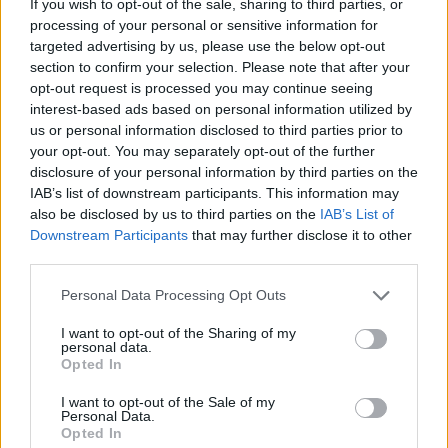
If you wish to opt-out of the sale, sharing to third parties, or
processing of your personal or sensitive information for
targeted advertising by us, please use the below opt-out
section to confirm your selection. Please note that after your
opt-out request is processed you may continue seeing
interest-based ads based on personal information utilized by
us or personal information disclosed to third parties prior to
your opt-out. You may separately opt-out of the further
disclosure of your personal information by third parties on the
IAB’s list of downstream participants. This information may
also be disclosed by us to third parties on the
IAB’s List of
Kövess minket, és értesülj a friss hírekről a
Downstream Participants
that may further disclose it to other
third parties.
Facebookon is!
Please note that this website/app uses one or more Google
Personal Data Processing Opt Outs
services and may gather and store information including but
Követem
not limited to your visit or usage behaviour. You may click to
I want to opt-out of the Sharing of my
personal data.
grant or deny consent to Google and its third-party tags to
Opted In
use your data for below specified purposes in below Google
consent section.
I want to opt-out of the Sale of my
Personal Data.
Opted In
#
FÓKUSZ
#
ADÁSRÉSZLETEK
#
ÁSATÁS