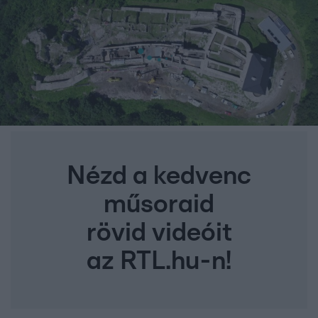
Nézd a kedvenc
műsoraid
rövid videóit
az RTL.hu-n!