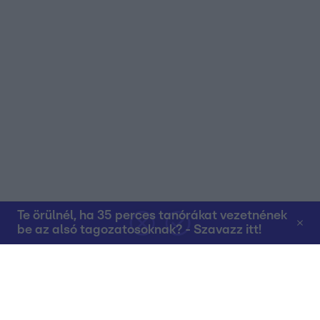
Te örülnél, ha 35 perces tanórákat vezetnének
be az alsó tagozatosoknak? - Szavazz itt!