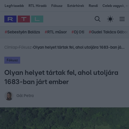
Legfrissebb
RTL Híradó
Fókusz
Sztárhírek
Randi
Celeb vagyok, me
#
Sebestyén Balázs
#
RTL műsor
#
Dj Oti
#
Gudel Takács Gábor
Címlap
›
Fókusz
›
Olyan helyet tártak fel, ahol utoljára 1683-ban járt ember
Fókusz
Olyan helyet tártak fel, ahol utoljára
1683-ban járt ember
Gál Petra