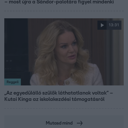
– most újra a Sándor-palotára figyel mindenki
13:31
Reggeli
„Az egyedülálló szülők láthatatlanok voltak” –
Kutai Kinga az iskolakezdési támogatásról
Mutasd mind