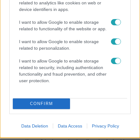
related to analytics like cookies on web or
device identifiers in apps.
Bulvár
I want to allow Google to enable storage
Világhírű festő lehet Sáfrány Emeséből! Az olaszok
related to functionality of the website or app.
már felfigyeltek rá
I want to allow Google to enable storage
related to personalization.
I want to allow Google to enable storage
related to security, including authentication
functionality and fraud prevention, and other
user protection.
CONFIRM
Kultúra
Data Deletion
Data Access
Privacy Policy
Titkos átjáró, elzárt termek és történelmi legendák