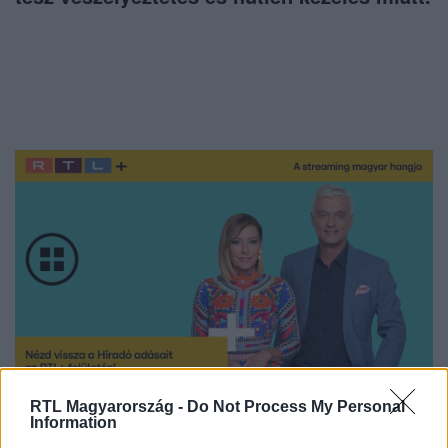
RTL Magyarország -
Do Not Process My Personal
Nézd vissza a Híradó adásait az RTL+ felületén!
Information