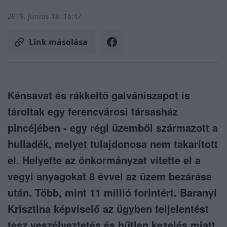
2019. június 18. 16:47
Link másolása
Kénsavat és rákkeltő galvániszapot is
tároltak egy ferencvárosi társasház
pincéjében - egy régi üzemből származott a
hulladék, melyet tulajdonosa nem takarított
el. Helyette az önkormányzat vitette el a
vegyi anyagokat 8 évvel az üzem bezárása
után. Több, mint 11 millió forintért. Baranyi
Krisztina képviselő az ügyben feljelentést
tesz veszélyeztetés és hűtlen kezelés miatt.