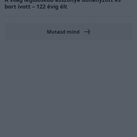
bort ivott – 122 évig élt
Mutasd mind