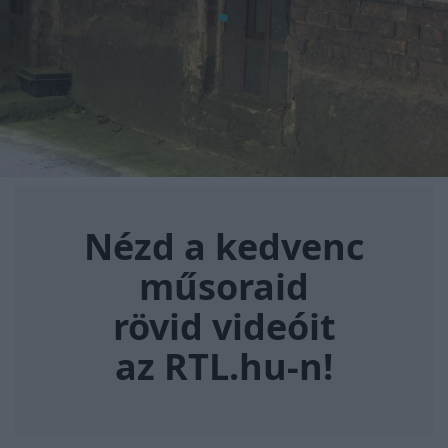
Nézd a kedvenc műsoraid rövi
Nézd a kedvenc
műsoraid
rövid videóit
az RTL.hu-n!