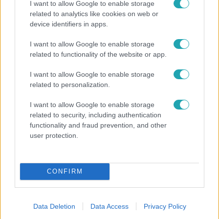
I want to allow Google to enable storage
related to analytics like cookies on web or
device identifiers in apps.
I want to allow Google to enable storage
related to functionality of the website or app.
Életmód
I want to allow Google to enable storage
related to personalization.
Elviselhetetlen a forróság a hálóban?
Mutatjuk a módszert, amivel klíma nélkül is
I want to allow Google to enable storage
lehűtheted
related to security, including authentication
functionality and fraud prevention, and other
user protection.
17:49
CONFIRM
Data Deletion
Data Access
Privacy Policy