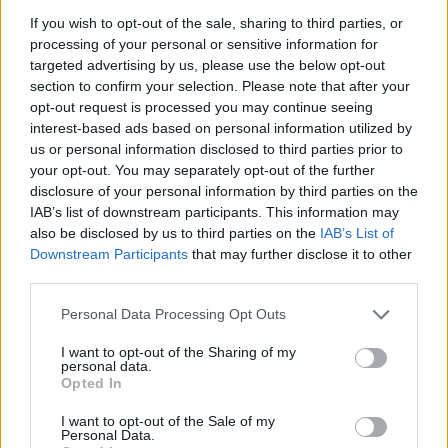
If you wish to opt-out of the sale, sharing to third parties, or
processing of your personal or sensitive information for
Itt állítsd be, hogy az RTL.hu az elsők között
targeted advertising by us, please use the below opt-out
legyen a Google-találatokban!
section to confirm your selection. Please note that after your
opt-out request is processed you may continue seeing
interest-based ads based on personal information utilized by
us or personal information disclosed to third parties prior to
your opt-out. You may separately opt-out of the further
disclosure of your personal information by third parties on the
IAB’s list of downstream participants. This information may
also be disclosed by us to third parties on the
IAB’s List of
Downstream Participants
that may further disclose it to other
third parties.
Please note that this website/app uses one or more Google
Personal Data Processing Opt Outs
Kövess minket, és értesülj a friss
services and may gather and store information including but
not limited to your visit or usage behaviour. You may click to
I want to opt-out of the Sharing of my
hírekről a Facebookon is!
personal data.
grant or deny consent to Google and its third-party tags to
Opted In
use your data for below specified purposes in below Google
Követem
consent section.
I want to opt-out of the Sale of my
Personal Data.