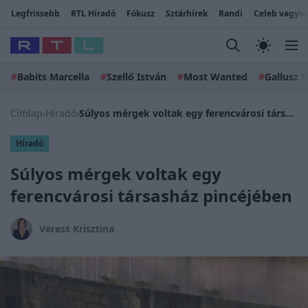
Legfrissebb
RTL Híradó
Fókusz
Sztárhírek
Randi
Celeb vagyok
#
Babits Marcella
#
Szellő István
#
Most Wanted
#
Gallusz N
Címlap
›
Híradó
›
Súlyos mérgek voltak egy ferencvárosi társasház pincéjében
Híradó
Súlyos mérgek voltak egy
ferencvárosi társasház pincéjében
Veress Krisztina