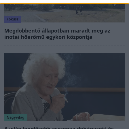
Fókusz
Megdöbbentő állapotban maradt meg az
inotai hőerőmű egykori központja
Nagyvilág
A világ legidősebb asszonya dohányzott és