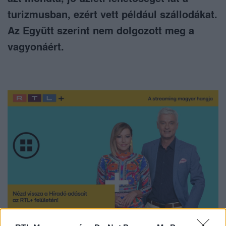
turizmusban, ezért vett például szállodákat.
Az Együtt szerint nem dolgozott meg a
vagyonáért.
Nézd vissza a Híradó adásait az RTL+ felületén!