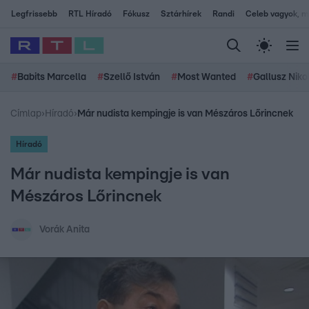
Legfrissebb
RTL Híradó
Fókusz
Sztárhírek
Randi
Celeb vagyok, me
#
Babits Marcella
#
Szellő István
#
Most Wanted
#
Gallusz Niko
Címlap
›
Híradó
›
Már nudista kempingje is van Mészáros Lőrincnek
Híradó
Már nudista kempingje is van
Mészáros Lőrincnek
Vorák Anita