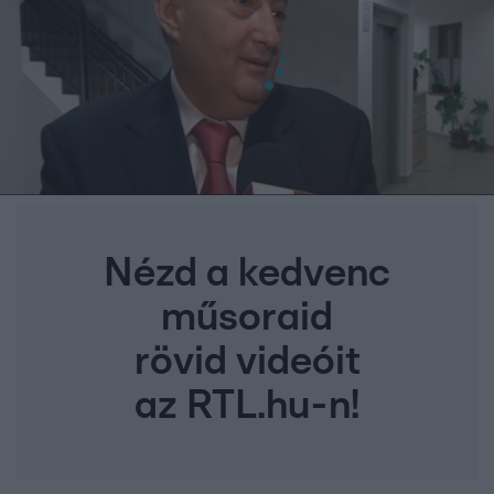
Nézd a kedvenc
műsoraid
rövid videóit
az RTL.hu-n!