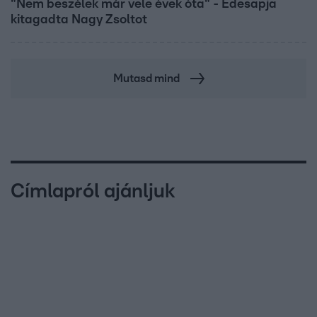
"Nem beszélek már vele évek óta" - Édesapja
kitagadta Nagy Zsoltot
Mutasd mind
Címlapról ajánljuk