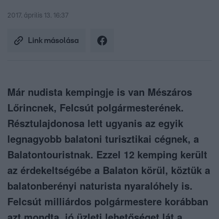
2017. április 13. 16:37
Link másolása
Már nudista kempingje is van Mészáros
Lőrincnek, Felcsút polgármesterének.
Résztulajdonosa lett ugyanis az egyik
legnagyobb balatoni turisztikai cégnek, a
Balatontouristnak. Ezzel 12 kemping került
az érdekeltségébe a Balaton körül, köztük a
balatonberényi naturista nyaralóhely is.
Felcsút milliárdos polgármestere korábban
azt mondta, jó üzleti lehetőséget lát a