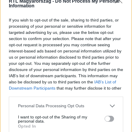
RTL Magyarország -
Do Not Process My Personal
Information
If you wish to opt-out of the sale, sharing to third parties, or
Itt állítsd be, hogy az RTL.hu az elsők között
processing of your personal or sensitive information for
legyen a Google-találatokban!
targeted advertising by us, please use the below opt-out
section to confirm your selection. Please note that after your
opt-out request is processed you may continue seeing
interest-based ads based on personal information utilized by
us or personal information disclosed to third parties prior to
your opt-out. You may separately opt-out of the further
disclosure of your personal information by third parties on the
IAB’s list of downstream participants. This information may
also be disclosed by us to third parties on the
IAB’s List of
Downstream Participants
that may further disclose it to other
third parties.
Please note that this website/app uses one or more Google
Personal Data Processing Opt Outs
Kövess minket, és értesülj a friss hírekről a
services and may gather and store information including but
Facebookon is!
not limited to your visit or usage behaviour. You may click to
I want to opt-out of the Sharing of my
personal data.
grant or deny consent to Google and its third-party tags to
Opted In
use your data for below specified purposes in below Google
Követem