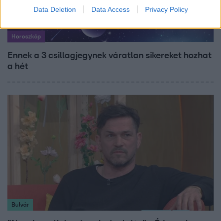
Data Deletion
Data Access
Privacy Policy
Horoszkóp
Ennek a 3 csillagjegynek váratlan sikereket hozhat
a hét
Bulvár