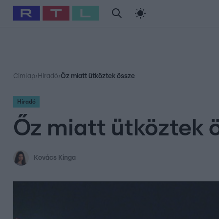
#
Babits Marcella
#
Szellő István
#
Most Wanted
#
Gallusz Ni
Címlap
›
Híradó
›
Őz miatt ütköztek össze
Híradó
Őz miatt ütköztek 
Kovács Kinga