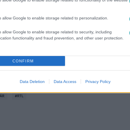
o allow Google to enable storage related to functionality of the website
o allow Google to enable storage related to personalization.
között legyen a Google-találatokban!
o allow Google to enable storage related to security, including
cation functionality and fraud prevention, and other user protection.
CONFIRM
Data Deletion
Data Access
Privacy Policy
ÁR
#
RTL