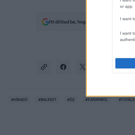
I want t
or app.
I want t
Itt állítsd be, hogy az RTL.hu az elsők 
I want t
authenti
#
HÍRADÓ
#
BALESET
#
ŐZ
#
KARAMBOL
#
TOTÁLK