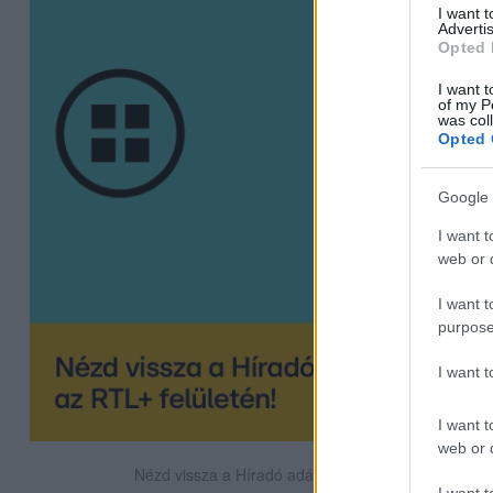
I want 
Advertis
Opted 
I want t
of my P
was col
Opted 
Google 
I want t
web or d
I want t
purpose
I want 
I want t
web or d
Nézd vissza a Híradó adásait az RTL+ felületén!