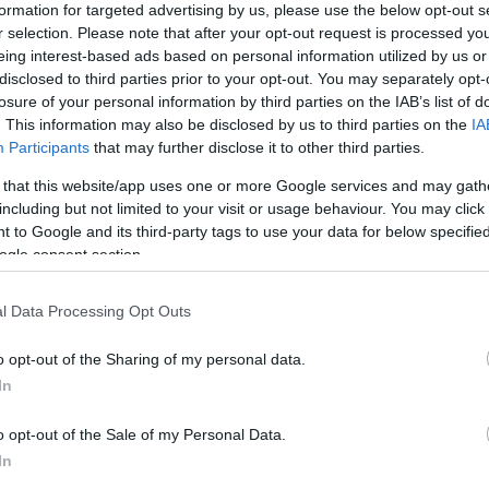
formation for targeted advertising by us, please use the below opt-out s
r selection. Please note that after your opt-out request is processed y
eing interest-based ads based on personal information utilized by us or
Link másolása
disclosed to third parties prior to your opt-out. You may separately opt-
losure of your personal information by third parties on the IAB’s list of
. This information may also be disclosed by us to third parties on the
IA
Participants
that may further disclose it to other third parties.
yosan, amikor tegnap este a 74-es főúton
 that this website/app uses one or more Google services and may gath
including but not limited to your visit or usage behaviour. You may click 
 útra. A sofőr próbálta elrántani a
 to Google and its third-party tags to use your data for below specifi
t, de nem sikerült neki, sőt közben
ogle consent section.
autóval. Mindkét kocsi totálkáros lett.
l Data Processing Opt Outs
o opt-out of the Sharing of my personal data.
In
o opt-out of the Sale of my Personal Data.
In