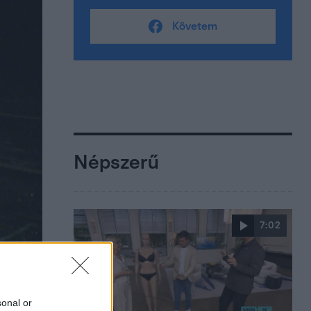
Követem
Népszerű
7:02
sonal or