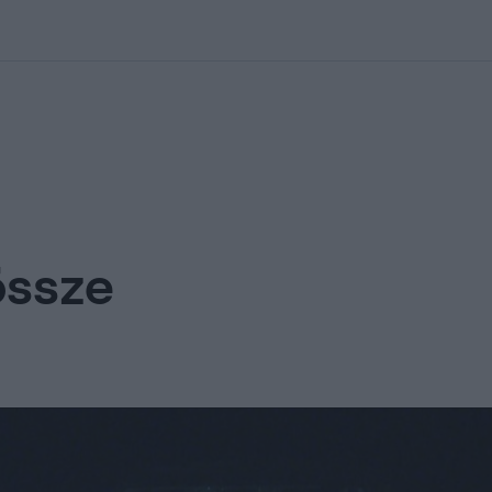
kolett
#
Időjárás
#
RTL műsor
#
Víz
#
Magyar Péter
#
Csillagjeg
össze