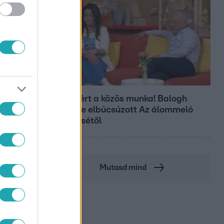
Bulvár
Véget ért a közös munka! Balogh
Levente elbúcsúzott Az álommeló
győztesétől
Mutasd mind