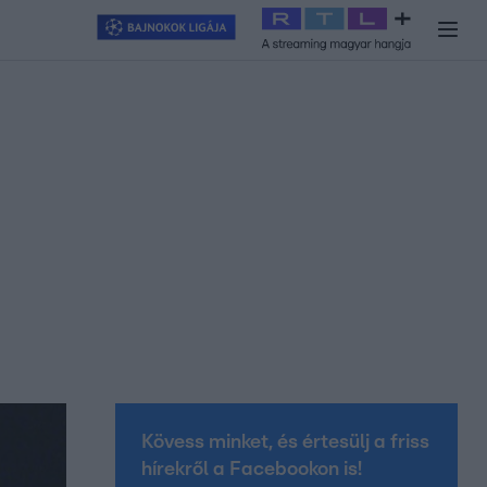
y
#
RTL+
#
Exek csatája 2026
#
Celeb vagyok, ments ki innen
#
H
Kövess minket, és értesülj a friss
hírekről a Facebookon is!