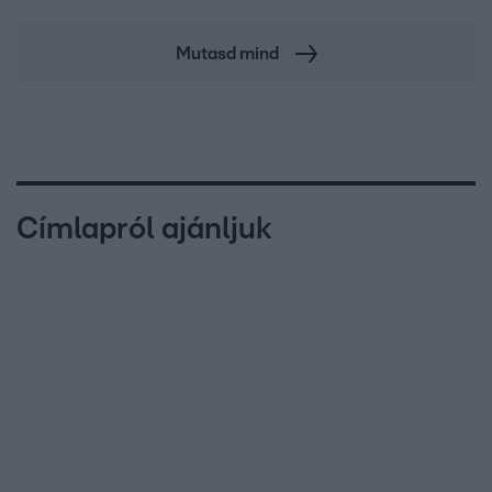
Mutasd mind
Címlapról ajánljuk