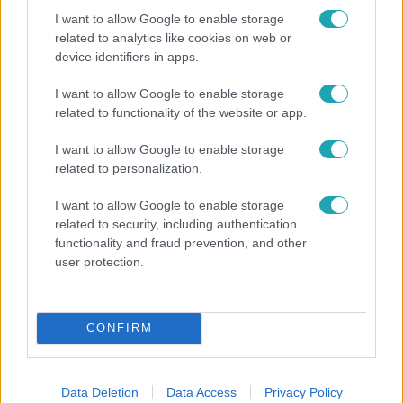
I want to allow Google to enable storage
related to analytics like cookies on web or
device identifiers in apps.
Reggeli
I want to allow Google to enable storage
related to functionality of the website or app.
„Ha olyan ember keresne meg, akkor sem
vállalnám!” – Détár Enikő megszólalt a politikai
I want to allow Google to enable storage
megkeresésekkel kapcsolatban
related to personalization.
I want to allow Google to enable storage
related to security, including authentication
functionality and fraud prevention, and other
user protection.
CONFIRM
Data Deletion
Data Access
Privacy Policy