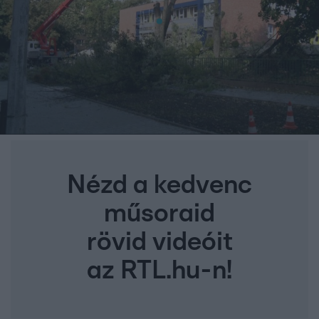
Nézd a kedvenc
műsoraid
rövid videóit
az RTL.hu-n!