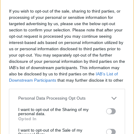
legyen a Google-találatokban!
If you wish to opt-out of the sale, sharing to third parties, or
processing of your personal or sensitive information for
targeted advertising by us, please use the below opt-out
section to confirm your selection. Please note that after your
opt-out request is processed you may continue seeing
interest-based ads based on personal information utilized by
us or personal information disclosed to third parties prior to
your opt-out. You may separately opt-out of the further
disclosure of your personal information by third parties on the
IAB’s list of downstream participants. This information may
also be disclosed by us to third parties on the
IAB’s List of
Downstream Participants
that may further disclose it to other
Kövess minket, és értesülj a friss hírekről a
third parties.
Facebookon is!
Please note that this website/app uses one or more Google
Personal Data Processing Opt Outs
services and may gather and store information including but
Követem
not limited to your visit or usage behaviour. You may click to
I want to opt-out of the Sharing of my
personal data.
grant or deny consent to Google and its third-party tags to
Opted In
use your data for below specified purposes in below Google
consent section.
I want to opt-out of the Sale of my