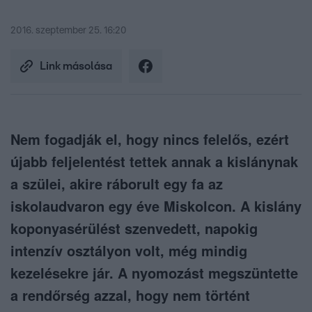
2016. szeptember 25. 16:20
Link másolása
Nem fogadják el, hogy nincs felelős, ezért
újabb feljelentést tettek annak a kislánynak
a szülei, akire ráborult egy fa az
iskolaudvaron egy éve Miskolcon. A kislány
koponyasérülést szenvedett, napokig
intenzív osztályon volt, még mindig
kezelésekre jár. A nyomozást megszüntette
a rendőrség azzal, hogy nem történt