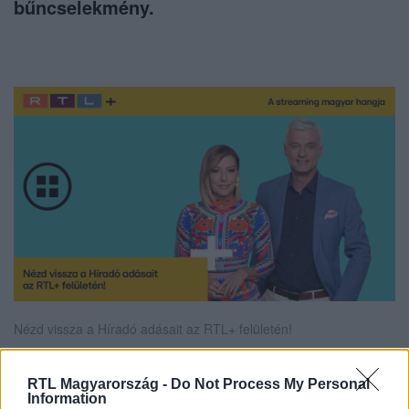
bűncselekmény.
Nézd vissza a Híradó adásait az RTL+ felületén!
RTL Magyarország -
Do Not Process My Personal
Information
Itt állítsd be, hogy az RTL.hu az elsők között