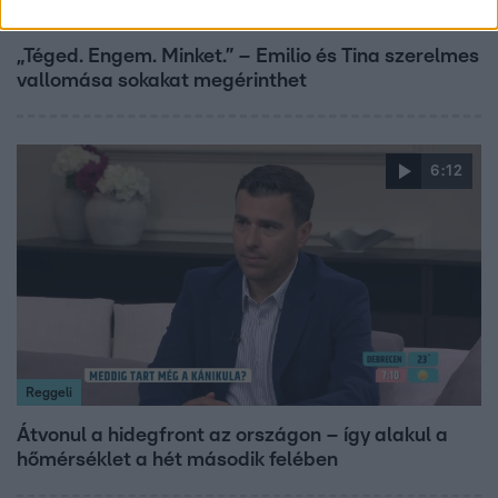
Bulvár
„Téged. Engem. Minket.” – Emilio és Tina szerelmes
vallomása sokakat megérinthet
6:12
Reggeli
Átvonul a hidegfront az országon – így alakul a
hőmérséklet a hét második felében