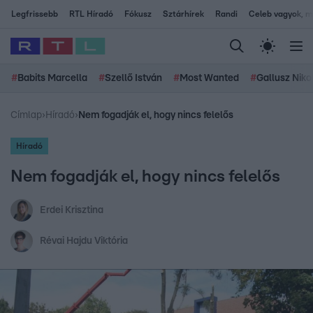
Legfrissebb
RTL Híradó
Fókusz
Sztárhírek
Randi
Celeb vagyok, me
#
Babits Marcella
#
Szellő István
#
Most Wanted
#
Gallusz Niko
Címlap
›
Híradó
›
Nem fogadják el, hogy nincs felelős
Híradó
Nem fogadják el, hogy nincs felelős
Erdei Krisztina
Révai Hajdu Viktória