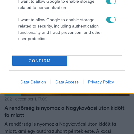
I want to allow Google to enable storage
mértek.
related to personalization.
I want to allow Google to enable storage
related to security, including authentication
functionality and fraud prevention, and other
1:40
user protection.
CONFIRM
Data Deletion
Data Access
Privacy Policy
Híradó
2021. december 1. 17:09
A rendőrség is nyomoz a Nagykovácsi úton kidőlt
fa miatt
A rendőrség is nyomoz a Nagykovácsi úton kidőlt fa
miatt, ami egy autóra zuhant péntek este. A kocsi