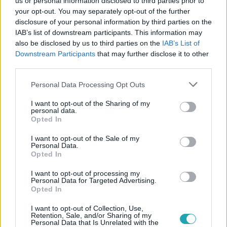
us or personal information disclosed to third parties prior to
Baleset-bűnügy
your opt-out. You may separately opt-out of the further
2022. augusztus 1. 4:46
disclosure of your personal information by third parties on the
IAB’s list of downstream participants. This information may
Sínekre dőlt fának ütközött egy vonat Hajdú-Bihar
also be disclosed by us to third parties on the
IAB’s List of
megyében
Downstream Participants
that may further disclose it to other
A Mikepércs és Sáránd között elakadt szerelvényen
third parties.
nagyjából húszan voltak a baleset idején.
Please note that this website/app uses one or more Google
Personal Data Processing Opt Outs
services and may gather and store information including but
not limited to your visit or usage behaviour. You may click to
I want to opt-out of the Sharing of my
personal data.
grant or deny consent to Google and its third-party tags to
Opted In
use your data for below specified purposes in below Google
consent section.
I want to opt-out of the Sale of my
Personal Data.
Opted In
I want to opt-out of processing my
Personal Data for Targeted Advertising.
Opted In
I want to opt-out of Collection, Use,
Baleset-bűnügy
Retention, Sale, and/or Sharing of my
Personal Data that Is Unrelated with the
2022. február 17. 15:07