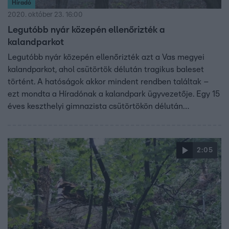
Híradó
2020. október 23. 16:00
Legutóbb nyár közepén ellenőrizték a
kalandparkot
Legutóbb nyár közepén ellenőrizték azt a Vas megyei
kalandparkot, ahol csütörtök délután tragikus baleset
történt. A hatóságok akkor mindent rendben találtak –
ezt mondta a Híradónak a kalandpark ügyvezetője. Egy 15
éves keszthelyi gimnazista csütörtökön délután
szörnyethalt, amikor kidőlt két fa, és leszakadt a
kötélpálya, amin barátaival játszott. A fiú
osztálykiránduláson vett részt, társaival pszichológus
2:05
foglalkozik.