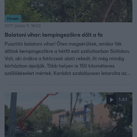
Híradó
2017. július 11. 16:02
Balatoni vihar: kempingezőkre dőlt a fa
Pusztító balatoni vihar! Öten megsérültek, amikor fák
dőltek kempingezőkre a hétfő esti szélviharban Siófokon.
Volt, aki órákra a fatörzsek alatt rekedt, őt még mindig
kórházban ápolják. Több helyen is 150 kilométeres
széllökéseket mértek. Karádot szabályosan letarolta az
orkán. A szél olyan erős volt, hogy felkapott és néhány
méterrel arrébb repített egy több tonnás helikoptert.
Több milliárd forint is lehet a kár.
1:43