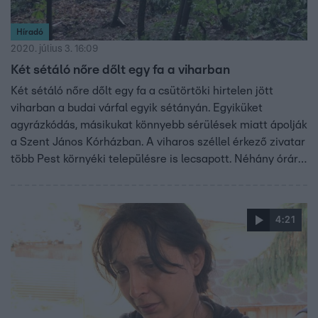
Híradó
2020. július 3. 16:09
Két sétáló nőre dőlt egy fa a viharban
Két sétáló nőre dőlt egy fa a csütörtöki hirtelen jött
viharban a budai várfal egyik sétányán. Egyiküket
agyrázkódás, másikukat könnyebb sérülések miatt ápolják
a Szent János Kórházban. A viharos széllel érkező zivatar
több Pest környéki településre is lecsapott. Néhány órára
tóvá változtak az utcák, pincéket lepett el a víz, és fák
dőltek ki. A katasztrófavédelem szerint országszerte 115
esetben riasztották őket tegnap éjfélig.
4:21