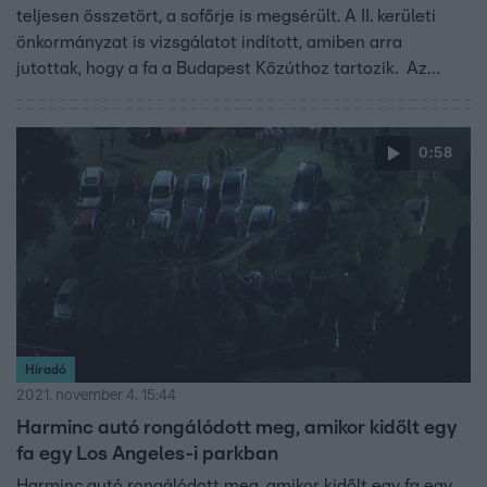
teljesen összetört, a sofőrje is megsérült. A II. kerületi
önkormányzat is vizsgálatot indított, amiben arra
jutottak, hogy a fa a Budapest Közúthoz tartozik. Az
önkormányzat azt is vállalta, hogy állja a sofőr jogi
költségeit, ha bíróságra kerül az ügy.
0:58
Híradó
2021. november 4. 15:44
Harminc autó rongálódott meg, amikor kidőlt egy
fa egy Los Angeles-i parkban
Harminc autó rongálódott meg, amikor kidőlt egy fa egy