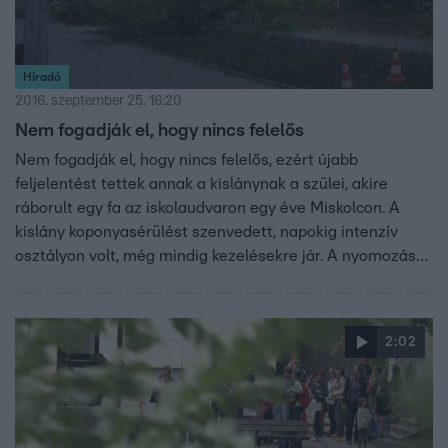
Híradó
2016. szeptember 25. 16:20
Nem fogadják el, hogy nincs felelős
Nem fogadják el, hogy nincs felelős, ezért újabb
feljelentést tettek annak a kislánynak a szülei, akire
ráborult egy fa az iskolaudvaron egy éve Miskolcon. A
kislány koponyasérülést szenvedett, napokig intenzív
osztályon volt, még mindig kezelésekre jár. A nyomozást
megszüntette a rendőrség azzal, hogy nem történt
bűncselekmény.
2:02