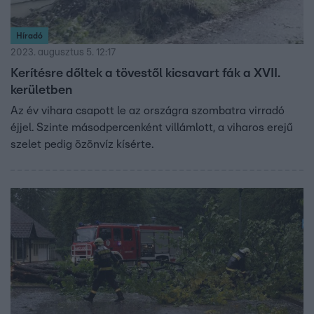
Híradó
2023. augusztus 5. 12:17
Kerítésre dőltek a tövestől kicsavart fák a XVII.
kerületben
Az év vihara csapott le az országra szombatra virradó
éjjel. Szinte másodpercenként villámlott, a viharos erejű
szelet pedig özönvíz kísérte.