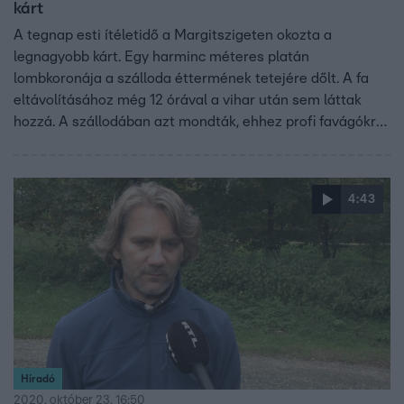
kárt
A tegnap esti ítéletidő a Margitszigeten okozta a
legnagyobb kárt. Egy harminc méteres platán
lombkoronája a szálloda éttermének tetejére dőlt. A fa
eltávolításához még 12 órával a vihar után sem láttak
hozzá. A szállodában azt mondták, ehhez profi favágókra
lesz szükség. Másutt a tűzoltók segítettek.
4:43
Híradó
2020. október 23. 16:50