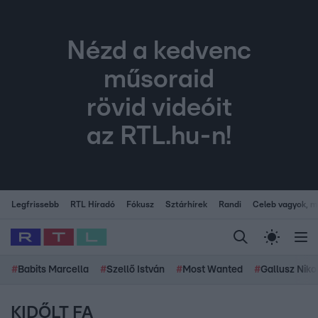
Nézd a kedvenc
műsoraid
rövid videóit
az RTL.hu-n!
Legfrissebb
RTL Híradó
Fókusz
Sztárhírek
Randi
Celeb vagyok, me
#
Babits Marcella
#
Szellő István
#
Most Wanted
#
Gallusz Niko
KIDŐLT FA