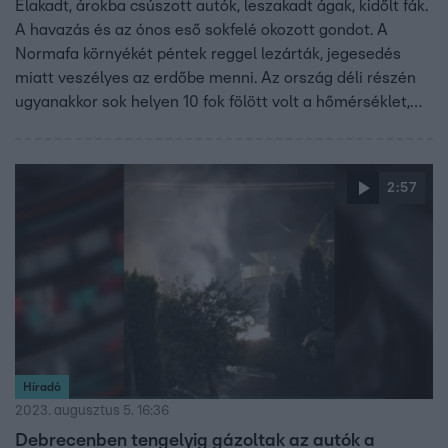
Elakadt, árokba csúszott autók, leszakadt ágak, kidőlt fák.
A havazás és az ónos eső sokfelé okozott gondot. A
Normafa környékét péntek reggel lezárták, jegesedés
miatt veszélyes az erdőbe menni. Az ország déli részén
ugyanakkor sok helyen 10 fok fölött volt a hőmérséklet,
szombaton akár a napi melegrekord is megdőlhet.
2:57
Híradó
2023. augusztus 5. 16:36
Debrecenben tengelyig gázoltak az autók a