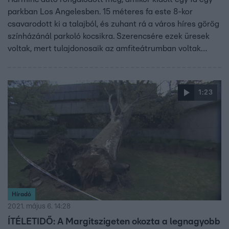
parkban Los Angelesben. 15 méteres fa este 8-kor
csavarodott ki a talajból, és zuhant rá a város híres görög
színházánál parkoló kocsikra. Szerencsére ezek üresek
voltak, mert tulajdonosaik az amfiteátrumban voltak
koncerten. A fa csak egy 35 éves járókelőt sebesített meg
a lábán könnyebben. Azt, hogy miért dőlt ki, egyelőre nem
közölték.
1:23
Híradó
2021. május 6. 14:28
ÍTÉLETIDŐ: A Margitszigeten okozta a legnagyobb