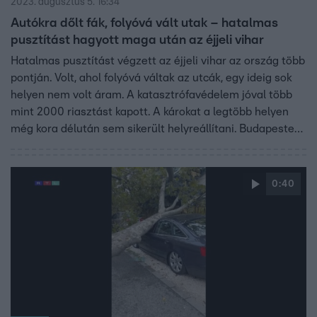
2023. augusztus 5. 16:34
Autókra dőlt fák, folyóvá vált utak – hatalmas
pusztítást hagyott maga után az éjjeli vihar
Hatalmas pusztítást végzett az éjjeli vihar az ország több
pontján. Volt, ahol folyóvá váltak az utcák, egy ideig sok
helyen nem volt áram. A katasztrófavédelem jóval több
mint 2000 riasztást kapott. A károkat a legtöbb helyen
még kora délután sem sikerült helyreállítani. Budapesten
nagyon sok autót kidőlt fák rongáltak meg. Késések
voltak a vonatközlekedésben, pár órára le kellett zárni a
Liszt Ferenc Repülőteret is. Két repülőgép is megsérült a
0:40
viharban.