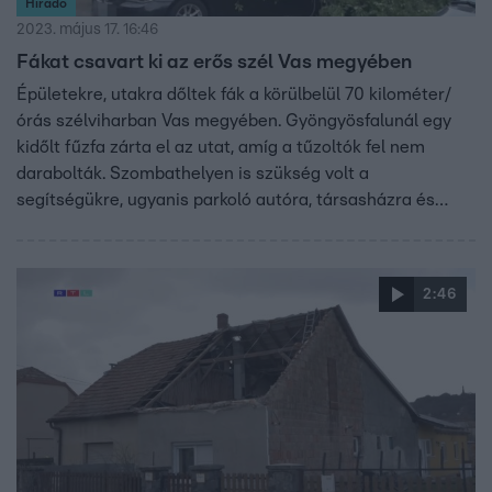
Híradó
2023. május 17. 16:46
Fákat csavart ki az erős szél Vas megyében
Épületekre, utakra dőltek fák a körülbelül 70 kilométer/
órás szélviharban Vas megyében. Gyöngyösfalunál egy
kidőlt fűzfa zárta el az utat, amíg a tűzoltók fel nem
darabolták. Szombathelyen is szükség volt a
segítségükre, ugyanis parkoló autóra, társasházra és
bisztróra is fa dőlt. Egyik esetben sem sérült meg senki.
2:46