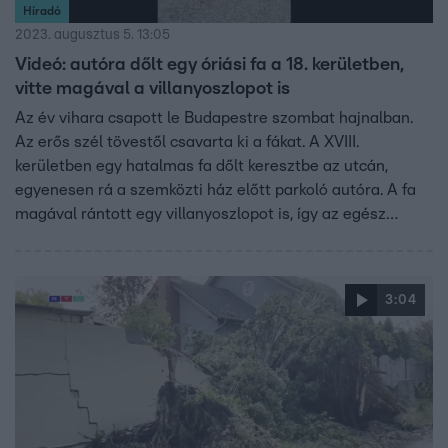
Híradó
2023. augusztus 5. 13:05
Videó: autóra dőlt egy óriási fa a 18. kerületben,
vitte magával a villanyoszlopot is
Az év vihara csapott le Budapestre szombat hajnalban.
Az erős szél tövestől csavarta ki a fákat. A XVIII.
kerületben egy hatalmas fa dőlt keresztbe az utcán,
egyenesen rá a szemközti ház előtt parkoló autóra. A fa
magával rántott egy villanyoszlopot is, így az egész
utcában elment az áram.
3:04