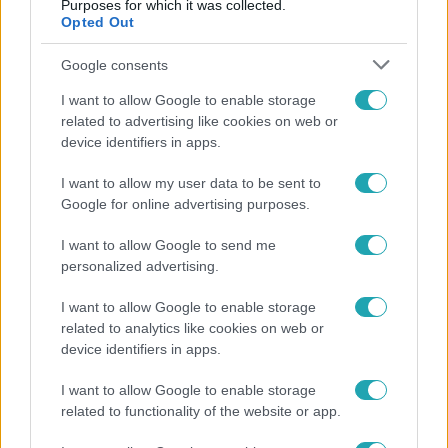
Purposes for which it was collected.
Opted Out
Súlyosan megsérült az idős asszony, akire rádőlt
egy fa Miskolcon
Google consents
A fa az erős szél miatt dőlhetett rá a 83 éves nőre.
I want to allow Google to enable storage
related to advertising like cookies on web or
device identifiers in apps.
I want to allow my user data to be sent to
Google for online advertising purposes.
I want to allow Google to send me
personalized advertising.
I want to allow Google to enable storage
related to analytics like cookies on web or
device identifiers in apps.
Belföld
2022. január 30. 13:02
I want to allow Google to enable storage
related to functionality of the website or app.
Sok kárt okozott a viharos szél az országban
A János-hegyen orkán erejű, 127 kilométer per órás szelet