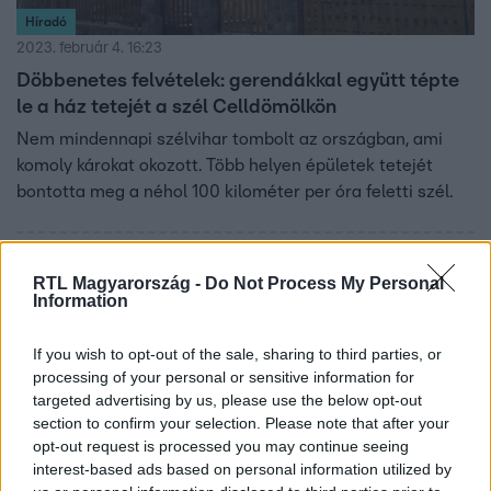
Híradó
2023. február 4. 16:23
Döbbenetes felvételek: gerendákkal együtt tépte
le a ház tetejét a szél Celldömölkön
Nem mindennapi szélvihar tombolt az országban, ami
komoly károkat okozott. Több helyen épületek tetejét
bontotta meg a néhol 100 kilométer per óra feletti szél.
RTL Magyarország -
Do Not Process My Personal
Information
If you wish to opt-out of the sale, sharing to third parties, or
processing of your personal or sensitive information for
targeted advertising by us, please use the below opt-out
section to confirm your selection. Please note that after your
opt-out request is processed you may continue seeing
interest-based ads based on personal information utilized by