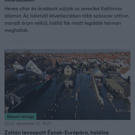
ítéletidőben
Heves vihar és áradások sújtják az amerikai Kalifornia
államot. Az ítéletidő következtében több százezer otthon
maradt áram nélkül, kidőlő fák miatt legalább hárman
meghaltak.
Baleset-bűnügy
2023. december 22. 15:01
Zoltán lecsapott Észak-Európára, halálos