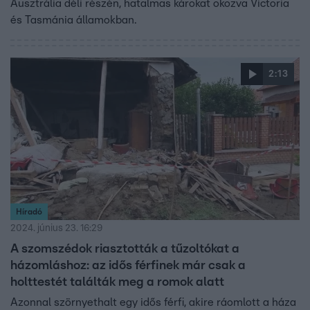
Ausztrália déli részén, hatalmas károkat okozva Victoria
és Tasmánia államokban.
2:13
Híradó
2024. június 23. 16:29
A szomszédok riasztották a tűzoltókat a
házomláshoz: az idős férfinek már csak a
holttestét találták meg a romok alatt
Azonnal szörnyethalt egy idős férfi, akire ráomlott a háza