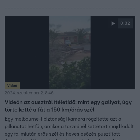
0:32
Videó
2024. szeptember 2. 8:46
Videón az ausztrál ítéletidő: mint egy gallyat, úgy
törte ketté a fát a 150 km/órás szél
Egy melbourne-i biztonsági kamera rögzítette azt a
pillanatot hétfőn, amikor a törzsénél kettétört majd kidőlt
egy fa, miután erős szél és heves esőzés pusztított