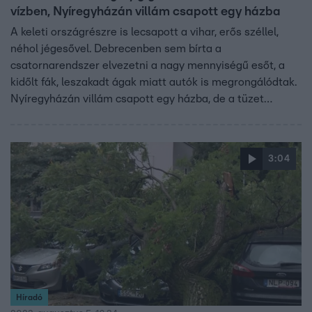
vízben, Nyíregyházán villám csapott egy házba
A keleti országrészre is lecsapott a vihar, erős széllel,
néhol jégesővel. Debrecenben sem bírta a
csatornarendszer elvezetni a nagy mennyiségű esőt, a
kidőlt fák, leszakadt ágak miatt autók is megrongálódtak.
Nyíregyházán villám csapott egy házba, de a tüzet
gyorsan eloltották. Felhőszakadás a következő órákban is
bárhol lehet.
3:04
Híradó