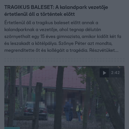
TRAGIKUS BALESET: A kalandpark vezetője
értetlenül áll a történtek előtt
Értetlenül áll a tragikus baleset előtt annak a
kalandparknak a vezetője, ahol tegnap délután
szörnyethalt egy 15 éves gimnazista, amikor kidőlt két fa
és leszakadt a kötélpálya. Szőnye Péter azt mondta,
megrendítette őt és kollégáit a tragédia. Részvétüket
fejezik ki a fiú családjának. Legutóbb júliusban
ellenőrizték a kalandparkot a hatóságok. Akkor mindent
rendben találtak.
2:42