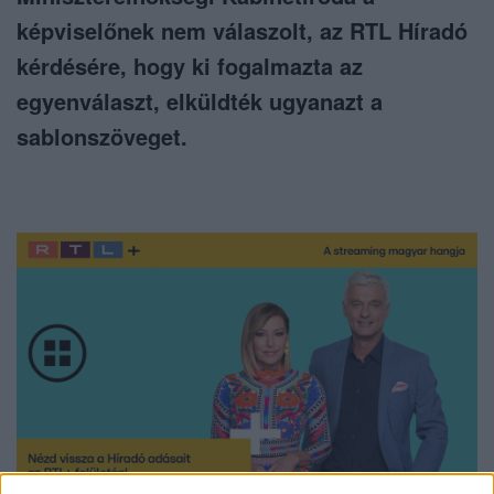
képviselőnek nem válaszolt, az RTL Híradó
kérdésére, hogy ki fogalmazta az
egyenválaszt, elküldték ugyanazt a
sablonszöveget.