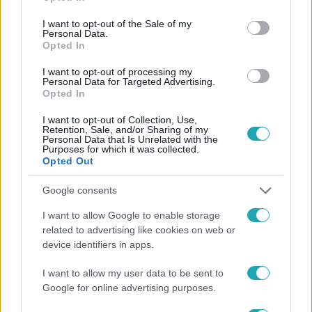
use your data for below specified purposes in below Google
Követem
consent section.
I want to opt-out of the Sale of my
Personal Data.
Opted In
I want to opt-out of processing my
Personal Data for Targeted Advertising.
Opted In
#
HÍRADÓ
#
POLITIKA
#
HABONY ÁRPÁD
I want to opt-out of Collection, Use,
Retention, Sale, and/or Sharing of my
#
TANÁCSADÓ
#
RTL
Personal Data that Is Unrelated with the
Purposes for which it was collected.
Opted Out
Google consents
I want to allow Google to enable storage
related to advertising like cookies on web or
device identifiers in apps.
Népszerű
I want to allow my user data to be sent to
Google for online advertising purposes.