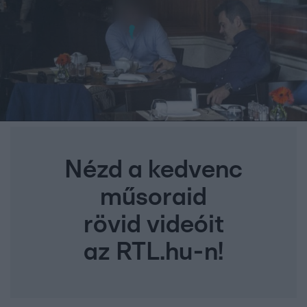
Nézd a kedvenc
műsoraid
rövid videóit
az RTL.hu-n!