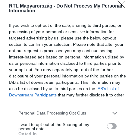
RTL Magyarország -
Do Not Process My Personal
Nézd vissza a Híradó adásait az RTL+ felületén!
Information
If you wish to opt-out of the sale, sharing to third parties, or
processing of your personal or sensitive information for
Itt állítsd be, hogy az RTL.hu az elsők között
targeted advertising by us, please use the below opt-out
legyen a Google-találatokban!
section to confirm your selection. Please note that after your
opt-out request is processed you may continue seeing
interest-based ads based on personal information utilized by
us or personal information disclosed to third parties prior to
your opt-out. You may separately opt-out of the further
disclosure of your personal information by third parties on the
IAB’s list of downstream participants. This information may
also be disclosed by us to third parties on the
IAB’s List of
Downstream Participants
that may further disclose it to other
third parties.
Please note that this website/app uses one or more Google
Personal Data Processing Opt Outs
services and may gather and store information including but
Kövess minket, és értesülj a friss hírekről a
not limited to your visit or usage behaviour. You may click to
I want to opt-out of the Sharing of my
Facebookon is!
personal data.
grant or deny consent to Google and its third-party tags to
Opted In