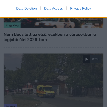
Data Deletion
Data Access
Privacy Policy
Nagyvilág
Nem Bécs lett az első: ezekben a városokban a
legjobb élni 2026-ban
3:23
Fókusz