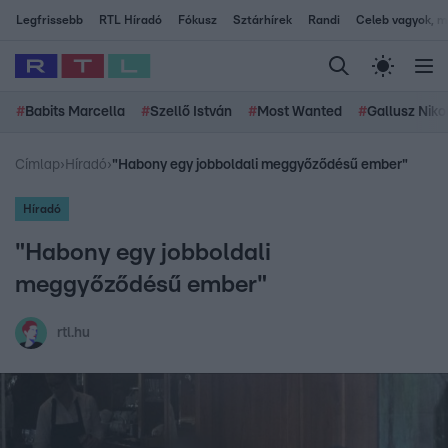
Legfrissebb
RTL Híradó
Fókusz
Sztárhírek
Randi
Celeb vagyok, me
#
Babits Marcella
#
Szellő István
#
Most Wanted
#
Gallusz Niko
Címlap
›
Híradó
›
"Habony egy jobboldali meggyőződésű ember"
Híradó
"Habony egy jobboldali
meggyőződésű ember"
rtl.hu