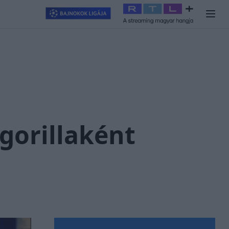
llagjegy
#
RTL+
#
Exek csatája 2026
#
Celeb vagyok, ments ki
gorillaként