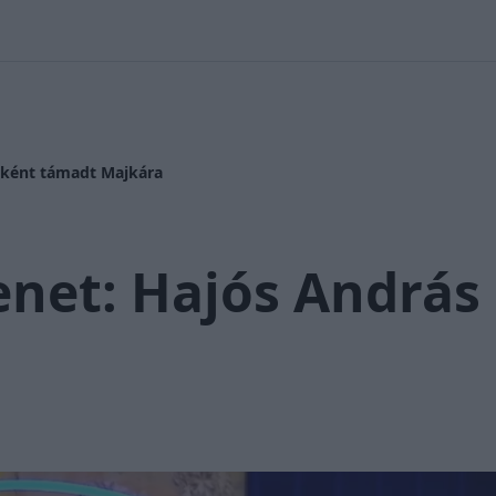
 Nikolett
#
Időjárás
#
RTL műsor
#
Víz
#
Magyar Péter
#
Csi
aként támadt Majkára
net: Hajós András 