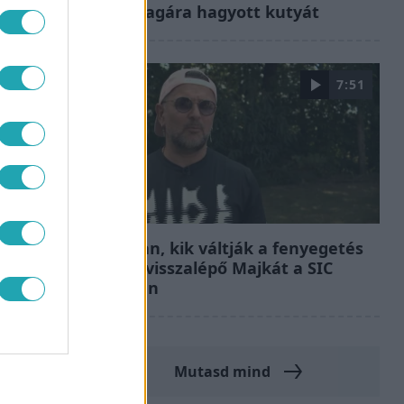
ki a magára hagyott kutyát
7:51
Fókusz
Megvan, kik váltják a fenyegetés
miatt visszalépő Majkát a SIC
Feszten
Mutasd mind