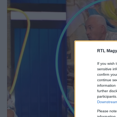
RTL Magy
If you wish 
sensitive in
confirm you
continue se
information 
further disc
participants
Downstream 
Please note
information 