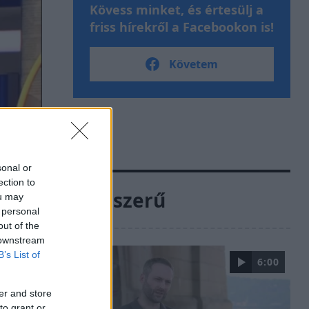
Kövess minket, és értesülj a
friss hírekről a Facebookon is!
Követem
sonal or
ection to
Népszerű
ou may
 personal
out of the
 downstream
B’s List of
6:00
er and store
to grant or