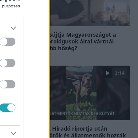
ed purposes
Fókusz
Miért sújtja Magyarországot a
meteorológusok által vártnál
nagyobb hőség?
2:14
Híradó
Az RTL Híradó riportja után
renndőrök és állatmentők hozták