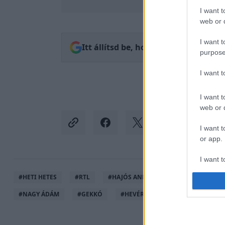
I want t
web or d
I want t
Itt állítsd be, hogy az RTL.hu az el
purpose
I want 
I want t
web or d
I want t
or app.
I want t
#
HETI HETES
#
RTL
#
HAJÓS ANDRÁS
#
ÁLLAT
#
M
I want t
#
NAGY ÁDÁM
#
GEKKÓ
#
HEVÉR GÁBOR
#
CSIMPÁNZ
authenti