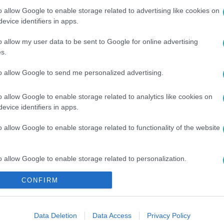
o allow Google to enable storage related to advertising like cookies on
evice identifiers in apps.
o allow my user data to be sent to Google for online advertising
sők között legyen a Google-találatokban!
s.
to allow Google to send me personalized advertising.
o allow Google to enable storage related to analytics like cookies on
evice identifiers in apps.
o allow Google to enable storage related to functionality of the website
o allow Google to enable storage related to personalization.
AJKA
#
UTÁNZÁS
#
LINCZÉNYI MÁRK
#
GORILLA
CONFIRM
o allow Google to enable storage related to security, including
#
PARTI NÓRA
#
THURÓCZY SZABOLCS
cation functionality and fraud prevention, and other user protection.
Data Deletion
Data Access
Privacy Policy