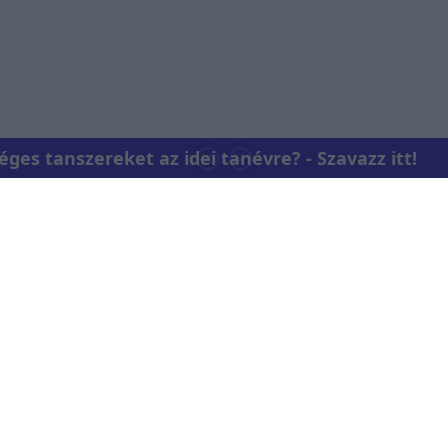
es tanszereket az idei tanévre? - Szavazz itt!
Kapcsolat
RTL Group Beszá
Magatartási K
 az RTL+-on
Vállalati hírek
RTL Magyarorsz
Partneri Alape
Kvíz Adatvédelem