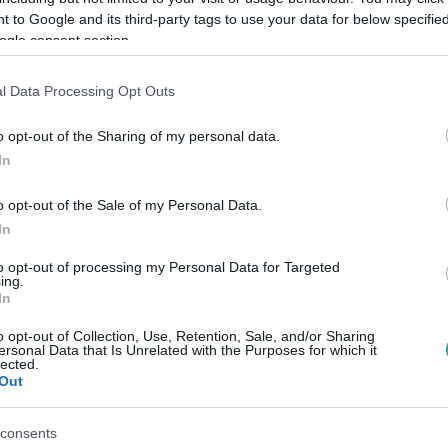
 to Google and its third-party tags to use your data for below specifi
ogle consent section.
l Data Processing Opt Outs
Link másolása
o opt-out of the Sharing of my personal data.
In
o opt-out of the Sale of my Personal Data.
nem mindennapi tehetségéről: megmutatta,
In
, többek között egy gorillát, egy gekkót,
to opt-out of processing my Personal Data for Targeted
t. Nézd meg a parádés jelenetet!
ing.
In
o opt-out of Collection, Use, Retention, Sale, and/or Sharing
ersonal Data that Is Unrelated with the Purposes for which it
lected.
Out
az
RTL+ Premiumon
!
consents