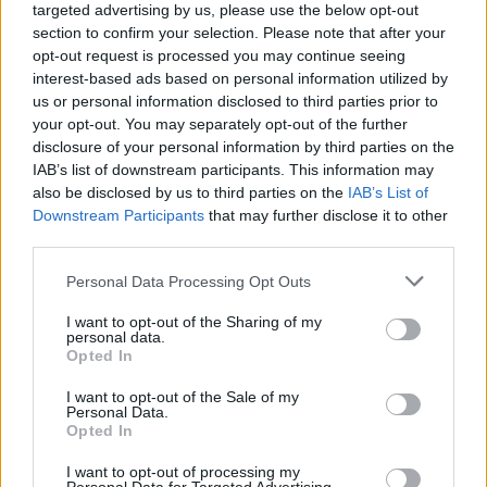
targeted advertising by us, please use the below opt-out
section to confirm your selection. Please note that after your
opt-out request is processed you may continue seeing
interest-based ads based on personal information utilized by
us or personal information disclosed to third parties prior to
Kövess minket, és értesülj a friss hírekről a
your opt-out. You may separately opt-out of the further
Facebookon is!
disclosure of your personal information by third parties on the
IAB’s list of downstream participants. This information may
also be disclosed by us to third parties on the
IAB’s List of
Követem
Downstream Participants
that may further disclose it to other
third parties.
Please note that this website/app uses one or more Google
Personal Data Processing Opt Outs
services and may gather and store information including but
not limited to your visit or usage behaviour. You may click to
I want to opt-out of the Sharing of my
personal data.
grant or deny consent to Google and its third-party tags to
#
HÁZON KÍVÜL
#
ADÁSRÉSZLETEK
#
BIKA
Opted In
use your data for below specified purposes in below Google
#
DIZÁJNER DROG
#
SZEGÉNYSÉG
#
ÁLDOZAT
consent section.
I want to opt-out of the Sale of my
Personal Data.
#
BORSOD
#
RTL
Opted In
I want to opt-out of processing my