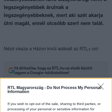
legszegényebbek árulnak a
legszegényebbeknek, mert aki szét akarja
ütni magát, ennél olcsóbb szert nem talál.
Nézd vissza a Házon kívül adásait az
RTL+-on
!
Itt állítsd be, hogy az RTL.hu az elsők között
legyen a Google-találatokban!
RTL Magyarország -
Do Not Process My Personal
Information
If you wish to opt-out of the sale, sharing to third parties, or
processing of your personal or sensitive information for