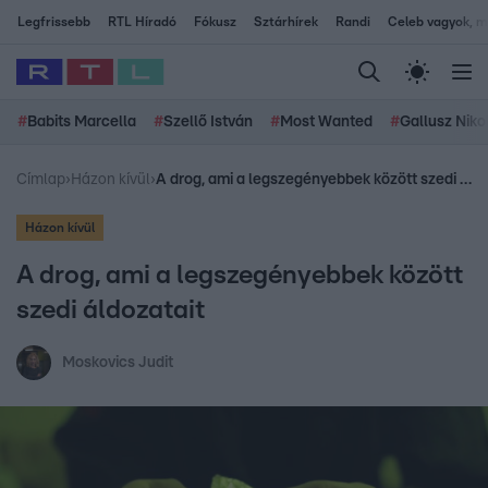
Legfrissebb
RTL Híradó
Fókusz
Sztárhírek
Randi
Celeb vagyok, me
#
Babits Marcella
#
Szellő István
#
Most Wanted
#
Gallusz Niko
Címlap
›
Házon kívül
›
A drog, ami a legszegényebbek között szedi áldozatait
Házon kívül
A drog, ami a legszegényebbek között
szedi áldozatait
Moskovics Judit