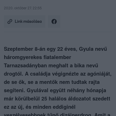
2020. október 27. 22:55
Link másolása
Szeptember 8-án egy 22 éves, Gyula nevű
háromgyerekes fiatalember
Tarnazsadányban meghalt a bika nevű
drogtól. A családja végignézte az agóniáját,
de se ők, se a mentők nem tudtak rajta
segíteni. Gyulával együtt néhány hónapja
már körülbelül 25 halálos áldozatot szedett
ez az új, és minden eddiginél
veszélyesebbnek tűnő dizájnerdrog. Amit a