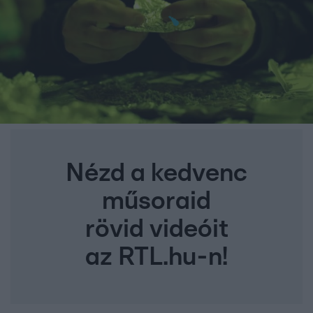
Nézd a kedvenc
műsoraid
rövid videóit
az RTL.hu-n!