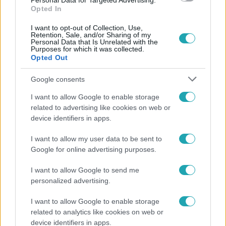
Personal Data for Targeted Advertising.
Opted In
I want to opt-out of Collection, Use,
Retention, Sale, and/or Sharing of my
Personal Data that Is Unrelated with the
Purposes for which it was collected.
Népszerű
Opted Out
Google consents
I want to allow Google to enable storage
2:30
related to advertising like cookies on web or
device identifiers in apps.
I want to allow my user data to be sent to
Google for online advertising purposes.
I want to allow Google to send me
personalized advertising.
I want to allow Google to enable storage
Híradó
related to analytics like cookies on web or
device identifiers in apps.
Felrobbant egy powerbank, pillanatok alatt porig