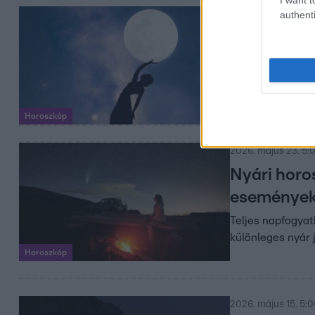
authenti
2026. május 31. 5:
Május végi 
meg
A május végi teli
felismerések és 
Horoszkóp
2026. május 23. 5:
Nyári horos
események 
Teljes napfogyat
különleges nyár 
Horoszkóp
2026. május 15. 5: