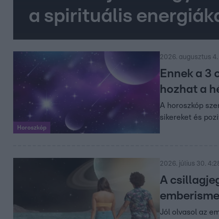
a spirituális energiák
2026. augusztus 4.
Ennek a 3 c
hozhat a h
A horoszkóp szer
sikereket és pozi
Horoszkóp
2026. július 30. 4:2
A csillagje
emberisme
Jól olvasol az 