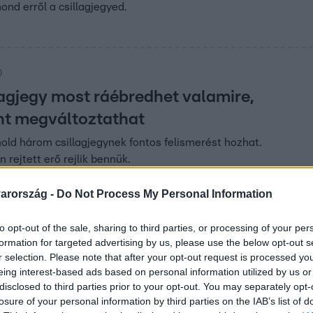
nd erről a csillagjegyed.
0
lagjegy most ráébredhet valamire,
nt megváltoztathat
ihold három csillagjegynek fontos felismerést hozhat.
n rejtett erő rejlik bennük.
arország -
Do Not Process My Personal Information
to opt-out of the sale, sharing to third parties, or processing of your per
roszkóp: ezt tartogatják a csillagok júliu
formation for targeted advertising by us, please use the below opt-out s
özött
r selection. Please note that after your opt-out request is processed y
eing interest-based ads based on personal information utilized by us or
óp július 17–31.: szerelem, karrier, pénzügyek és egészség – e
disclosed to third parties prior to your opt-out. You may separately opt-
csillagok minden jegynek.
losure of your personal information by third parties on the IAB’s list of