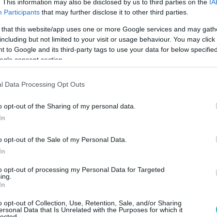
. This information may also be disclosed by us to third parties on the
IA
Participants
that may further disclose it to other third parties.
 that this website/app uses one or more Google services and may gath
0
including but not limited to your visit or usage behaviour. You may click 
 szerint most kezdődik az év egyik
 to Google and its third-party tags to use your data for below specifi
ogle consent section.
bb időszaka
 újhold különleges energiákat hoz július közepén. A horoszkóp
l Data Processing Opt Outs
 most kezdődhet nagy változás.
o opt-out of the Sharing of my personal data.
In
o opt-out of the Sale of my Personal Data.
0
In
p szerint ezért szeretnek téged a legjobb
to opt-out of processing my Personal Data for Targeted
ing.
In
int minden csillagjegynek van egy különleges tulajdonsága,
zete különösen nagyra értékel.
o opt-out of Collection, Use, Retention, Sale, and/or Sharing
ersonal Data that Is Unrelated with the Purposes for which it
lected.