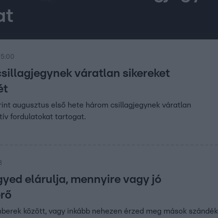
at
 5:00
sillagjegynek váratlan sikereket
ét
int augusztus első hete három csillagjegynek váratlan
tív fordulatokat tartogat.
8
gyed elárulja, mennyire vagy jó
rő
emberek között, vagy inkább nehezen érzed meg mások szándék