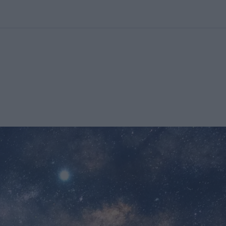
kolett
#
Időjárás
#
RTL műsor
#
Víz
#
Magyar Péter
#
Csillagjeg