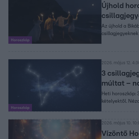
Újhold hor
csillagjeg
Az újhold a Biká
csillagjegyeknek
Horoszkóp
2026. május 12. 4:3
3 csillagje
múltat – n
Heti horoszkóp: 
kételyektől. Nézd
Horoszkóp
2026. május 10. 10
Vízöntő Hol