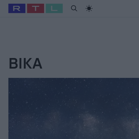
#
Babits Marcella
#
Szellő István
#
Most Wanted
#
Gallusz Ni
BIKA