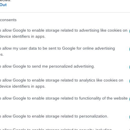
Out
0
egy, amely végre egyensúlyba kerülhet a
consents
o allow Google to enable storage related to advertising like cookies on
evice identifiers in apps.
int a június 15-én kezdődő hét különleges harmóniát és
 hozhat három csillagjegynek.
o allow my user data to be sent to Google for online advertising
s.
to allow Google to send me personalized advertising.
0
o allow Google to enable storage related to analytics like cookies on
 szerint 3 jegy most ritka szerencsés
evice identifiers in apps.
lép
o allow Google to enable storage related to functionality of the website
int három csillagjegy előtt most új lehetőségek, sikerek
lálkozások nyílhatnak meg.
o allow Google to enable storage related to personalization.
o allow Google to enable storage related to security, including