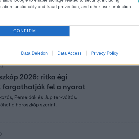
cation functionality and fraud prevention, and other user protection.
00
telihold: 4 csillagjegy előtt új ajtók nyíln
CONFIRM
hold 4 csillagjegy előtt új ajtókat nyithat meg: lezárások,
váratlan lehetőségek érkezhetnek.
Data Deletion
Data Access
Privacy Policy
00
zkóp 2026: ritka égi
forgathatják fel a nyarat
kozás, Perseidák és Jupiter-váltás:
jöhet a horoszkóp szerint.
00