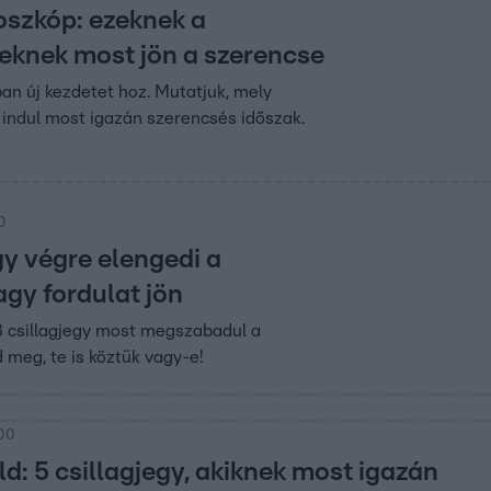
oszkóp: ezeknek a
yeknek most jön a szerencse
ban új kezdetet hoz. Mutatjuk, mely
 indul most igazán szerencsés időszak.
0
gy végre elengedi a
agy fordulat jön
3 csillagjegy most megszabadul a
 meg, te is köztük vagy-e!
:00
d: 5 csillagjegy, akiknek most igazán