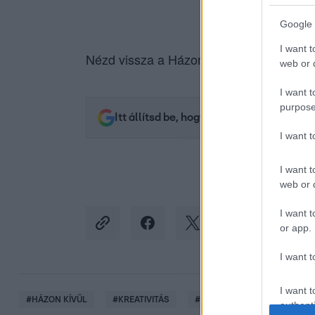
Google 
I want t
Nézd vissza a Házon kívül adásait az
RT
web or d
I want t
purpose
Itt állítsd be, hogy az RTL.hu az elsők 
I want 
I want t
web or d
I want t
or app.
I want t
I want t
#
HÁZON KÍVÜL
#
KREATIVITÁS
#
ADÁSRÉSZLETEK
#
AD
authenti