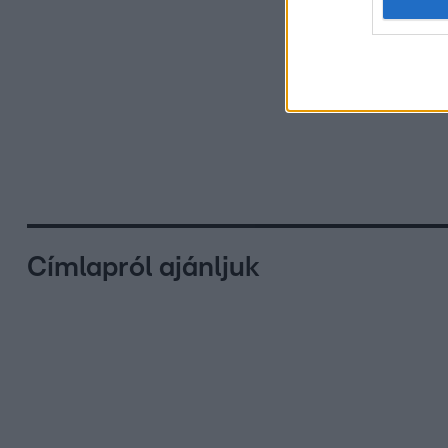
Címlapról ajánljuk