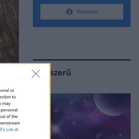
Követem
Népszerű
sonal or
ection to
ou may
 personal
out of the
 downstream
B’s List of