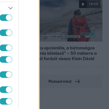
14:09
Reggeli
„A csúcs opcionális, a biztonságos
hazatérés kötelező” – 50 méterre a
csúcstól fordult vissza Klein Dávid
Mutasd mind