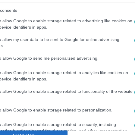
consents
o allow Google to enable storage related to advertising like cookies on
L+-on
!
evice identifiers in apps.
o allow my user data to be sent to Google for online advertising
s.
között legyen a Google-találatokban!
to allow Google to send me personalized advertising.
o allow Google to enable storage related to analytics like cookies on
evice identifiers in apps.
o allow Google to enable storage related to functionality of the website
o allow Google to enable storage related to personalization.
o allow Google to enable storage related to security, including
Ó
#
FÖLDADÓ
#
POLGÁRMESTER
#
MOSKOVICS JUDIT
cation functionality and fraud prevention, and other user protection.