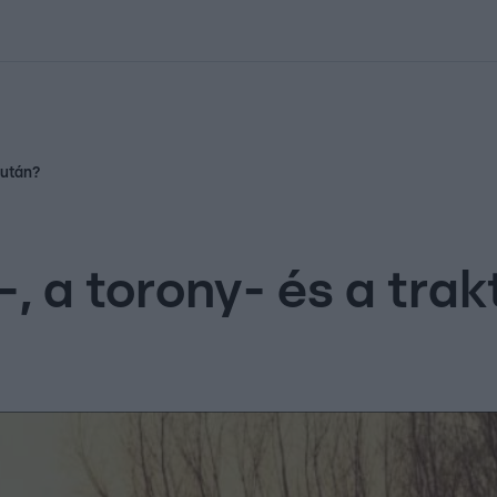
kolett
#
Időjárás
#
RTL műsor
#
Víz
#
Magyar Péter
#
Csillagjeg
 után?
-, a torony- és a tra