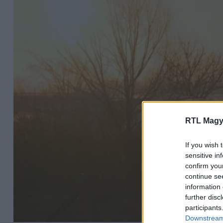
RTL Magy
If you wish 
sensitive in
confirm you
continue se
information 
further disc
participants
Downstream 