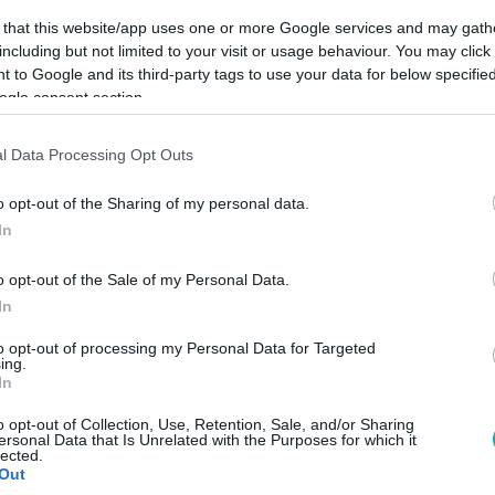
 that this website/app uses one or more Google services and may gath
including but not limited to your visit or usage behaviour. You may click 
Link másolása
 to Google and its third-party tags to use your data for below specifi
ogle consent section.
l Data Processing Opt Outs
is lehet. Akik szabad kezet kaptak arra,
o opt-out of the Sharing of my personal data.
nyeiket, és változatosabbnál
In
ak ki. A legkreatívabb talán a mindszenti
o opt-out of the Sale of my Personal Data.
aktor- és a földadót, ez utóbbira sehol
In
 Máshol viszont torony- és garázsadót
to opt-out of processing my Personal Data for Targeted
orodására. És mi jöhet még? És mire föl
ing.
In
o opt-out of Collection, Use, Retention, Sale, and/or Sharing
ersonal Data that Is Unrelated with the Purposes for which it
lected.
Out