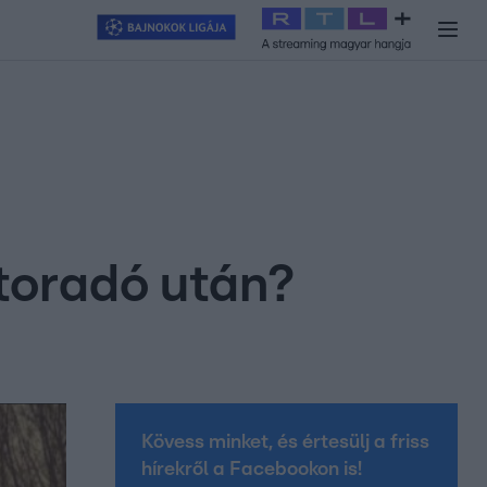
y
#
RTL+
#
Exek csatája 2026
#
Celeb vagyok, ments ki innen
#
H
ktoradó után?
Kövess minket, és értesülj a friss
hírekről a Facebookon is!