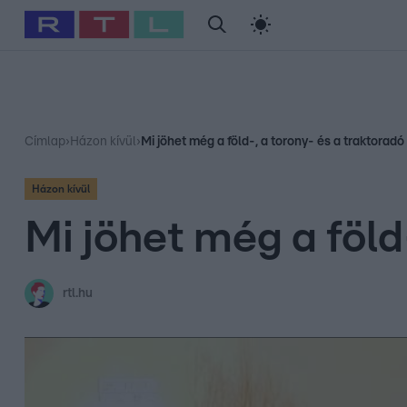
#
Babits Marcella
#
Szellő István
#
Most Wanted
#
Gallusz Ni
Címlap
›
Házon kívül
›
Mi jöhet még a föld-, a torony- és a traktoradó
Házon kívül
Mi jöhet még a föld
rtl.hu