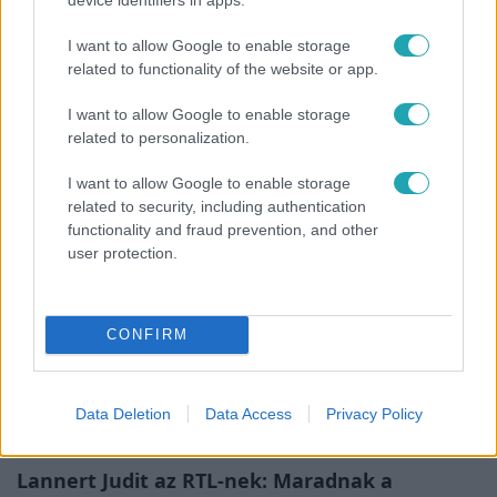
I want to allow Google to enable storage
Bulvár
related to functionality of the website or app.
Pluszpénzes légkondi, elfogyott jég, zöld
I want to allow Google to enable storage
rántotta: Járai Máté kiakadt Siófokon
related to personalization.
I want to allow Google to enable storage
related to security, including authentication
3:14
functionality and fraud prevention, and other
user protection.
CONFIRM
Data Deletion
Data Access
Privacy Policy
Híradó
Lannert Judit az RTL-nek: Maradnak a