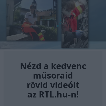
Nézd a kedvenc műsoraid rövi
Nézd a kedvenc
műsoraid
rövid videóit
az RTL.hu-n!