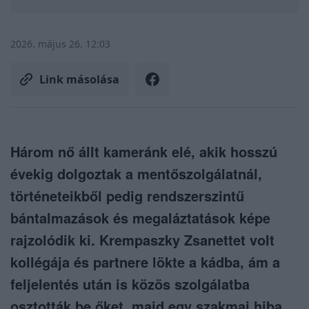
2026. május 26. 12:03
Link másolása
Három nő állt kameránk elé, akik hosszú
évekig dolgoztak a mentőszolgálatnál,
történeteikből pedig rendszerszintű
bántalmazások és megaláztatások képe
rajzolódik ki. Krempaszky Zsanettet volt
kollégája és partnere lökte a kádba, ám a
feljelentés után is közös szolgálatba
osztották be őket, majd egy szakmai hiba