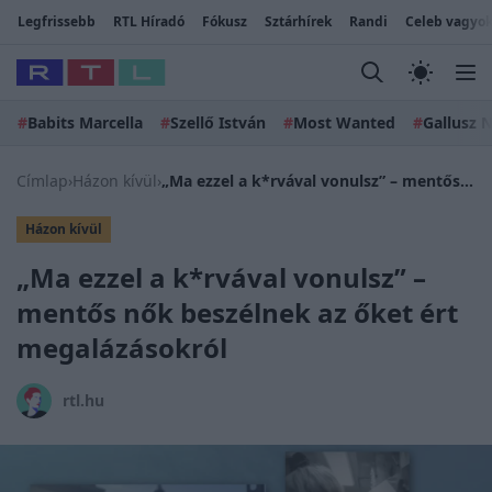
Legfrissebb
RTL Híradó
Fókusz
Sztárhírek
Randi
Celeb vagyok
#
Babits Marcella
#
Szellő István
#
Most Wanted
#
Gallusz N
Címlap
›
Házon kívül
›
„Ma ezzel a k*rvával vonulsz” – mentős nők beszélnek az őket ért megalázásokról
Házon kívül
„Ma ezzel a k*rvával vonulsz” –
mentős nők beszélnek az őket ért
megalázásokról
rtl.hu