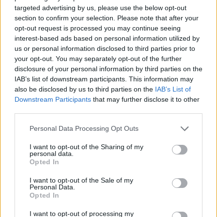
targeted advertising by us, please use the below opt-out
section to confirm your selection. Please note that after your
opt-out request is processed you may continue seeing
interest-based ads based on personal information utilized by
us or personal information disclosed to third parties prior to
your opt-out. You may separately opt-out of the further
disclosure of your personal information by third parties on the
IAB’s list of downstream participants. This information may
also be disclosed by us to third parties on the
IAB’s List of
Kövess minket, és értesülj a friss
Downstream Participants
that may further disclose it to other
hírekről a Facebookon is!
third parties.
Please note that this website/app uses one or more Google
Personal Data Processing Opt Outs
Követem
services and may gather and store information including but
not limited to your visit or usage behaviour. You may click to
I want to opt-out of the Sharing of my
personal data.
grant or deny consent to Google and its third-party tags to
Opted In
use your data for below specified purposes in below Google
consent section.
I want to opt-out of the Sale of my
Personal Data.
Opted In
#
HÁZON KÍVÜL
#
ADÁSRÉSZLETEK
#
MENTŐS NŐK
I want to opt-out of processing my
#
MUNKAHELYI TERROR
#
BÁNTALMAZÁS