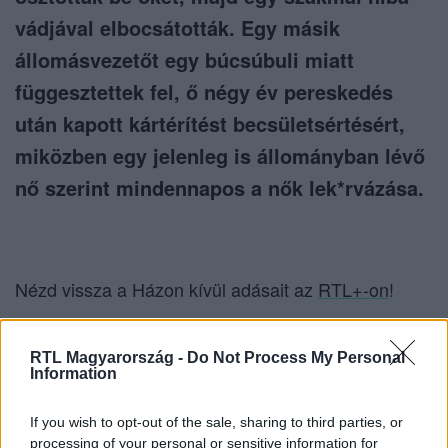
vádjával elbocsátották. Egy másik
állomásvezetőt egy búcsúbuli miatt
függesztettek fel, ő négy év pereskedés
után kapott kártérítést becsületsértésért,
miközben egy jelenleg is állományban lévő
nő szerint mindennapos a nők lek*rvázása.
Nézd vissza a Házon kívül adásait az
RTL+-on
!
RTL Magyarország -
Do Not Process My Personal
Itt állítsd be, hogy az RTL.hu az elsők között
Information
legyen a Google-találatokban!
If you wish to opt-out of the sale, sharing to third parties, or
processing of your personal or sensitive information for