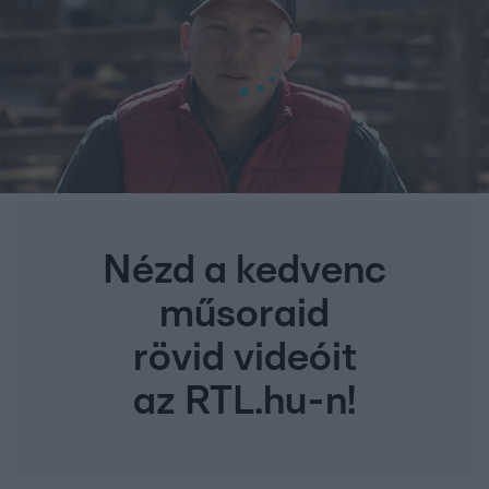
Nézd a kedvenc
műsoraid
rövid videóit
az RTL.hu-n!