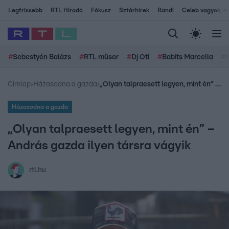
Legfrissebb
RTL Híradó
Fókusz
Sztárhírek
Randi
Celeb vagyok, me
#
Sebestyén Balázs
#
RTL műsor
#
Dj Oti
#
Babits Marcella
#
Címlap
›
Házasodna a gazda
›
„Olyan talpraesett legyen, mint én” – András gazda ilyen társra vágyik
Házasodna a gazda
„Olyan talpraesett legyen, mint én” –
András gazda ilyen társra vágyik
rtl.hu