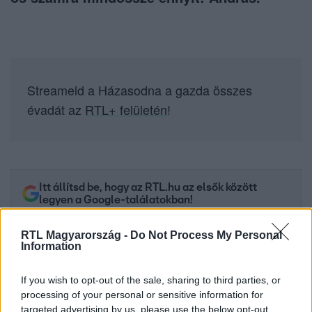
Streameld a Házasodna a gazda összes
évadát az
RTL+ felületén
!
Itt állítsd be, hogy az RTL.hu az elsők között
legyen a Google-találatokban!
RTL Magyarország -
Do Not Process My Personal
Information
If you wish to opt-out of the sale, sharing to third parties, or
processing of your personal or sensitive information for
targeted advertising by us, please use the below opt-out