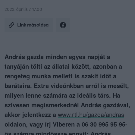
2023. április 7. 17:00
Link másolása
András gazda minden egyes napját a
tanyáján tölti az állatai között, azonban a
rengeteg munka mellett is szakít időt a
barátaira. Extra videónkban arról is mesélt,
milyen lenne számára az ideális társ. Ha
szívesen megismerkednél András gazdával,
akkor jelentkezz a
www.rtl.hu/gazda/andras
oldalon, vagy írj Viberen a 06 30 995 95 95-
ös számra mindössze ennyit: András.