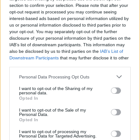
section to confirm your selection. Please note that after your
opt-out request is processed you may continue seeing
interest-based ads based on personal information utilized by
us or personal information disclosed to third parties prior to
Kövess minket, és értesülj a friss hírekről a
your opt-out. You may separately opt-out of the further
disclosure of your personal information by third parties on the
Facebookon is!
IAB’s list of downstream participants. This information may
also be disclosed by us to third parties on the
IAB’s List of
Követem
Downstream Participants
that may further disclose it to other
third parties.
Please note that this website/app uses one or more Google
Personal Data Processing Opt Outs
services and may gather and store information including but
not limited to your visit or usage behaviour. You may click to
I want to opt-out of the Sharing of my
personal data.
grant or deny consent to Google and its third-party tags to
Opted In
#
HÁZASODNA A GAZDA
#
RTL
#
EXTRA VIDEÓK
use your data for below specified purposes in below Google
consent section.
#
ANDRÁS GAZDA
#
NAGY ANDRÁS
#
GAZDÁLKODÁS
I want to opt-out of the Sale of my
Personal Data.
Opted In
#
SZARVASMARHA
#
BARÁTOK
#
VIDEÓ
I want to opt-out of processing my
Personal Data for Targeted Advertising.