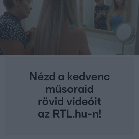
Nézd a kedvenc
műsoraid
rövid videóit
az RTL.hu-n!