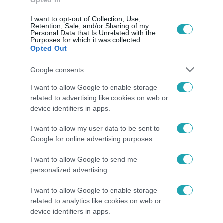
Opted In
I want to opt-out of Collection, Use,
Retention, Sale, and/or Sharing of my
Personal Data that Is Unrelated with the
Népszerű
Purposes for which it was collected.
Opted Out
Google consents
7:02
I want to allow Google to enable storage
related to advertising like cookies on web or
device identifiers in apps.
I want to allow my user data to be sent to
Google for online advertising purposes.
I want to allow Google to send me
personalized advertising.
Reggeli
I want to allow Google to enable storage
related to analytics like cookies on web or
19 évesen nyert modellversenyt Heidi Klum –
device identifiers in apps.
szakértő elemzi a szupermodell évtizedes