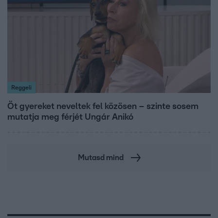
Reggeli
Öt gyereket neveltek fel közösen – szinte sosem
mutatja meg férjét Ungár Anikó
Mutasd mind