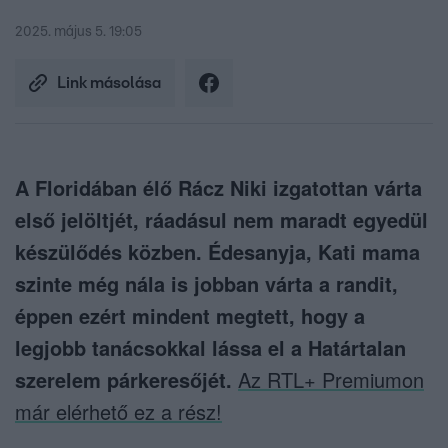
2025. május 5. 19:05
Link másolása
A Floridában élő Rácz Niki izgatottan várta
első jelöltjét, ráadásul nem maradt egyedül
készülődés közben. Édesanyja, Kati mama
szinte még nála is jobban várta a randit,
éppen ezért mindent megtett, hogy a
legjobb tanácsokkal lássa el a Határtalan
szerelem párkeresőjét.
Az RTL+ Premiumon
már elérhető ez a rész!