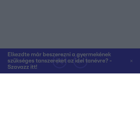
Elkezdte már beszerezni a gyermekének
szükséges tanszereket az idei tanévre? -
Szavazz itt!