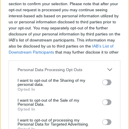
section to confirm your selection. Please note that after your
opt-out request is processed you may continue seeing
interest-based ads based on personal information utilized by
Kövess minket, és értesülj a friss hírekről a
us or personal information disclosed to third parties prior to
Facebookon is!
your opt-out. You may separately opt-out of the further
disclosure of your personal information by third parties on the
IAB’s list of downstream participants. This information may
Követem
also be disclosed by us to third parties on the
IAB’s List of
Downstream Participants
that may further disclose it to other
third parties.
Please note that this website/app uses one or more Google
Personal Data Processing Opt Outs
services and may gather and store information including but
not limited to your visit or usage behaviour. You may click to
I want to opt-out of the Sharing of my
#
HATÁRTALAN SZERELEM
#
RTL
#
ADÁSRÉSZLETEK
personal data.
grant or deny consent to Google and its third-party tags to
Opted In
#
SZERELEM
#
RANDI
#
KÉSZÜLŐDÉS
#
ÉDESANYA
use your data for below specified purposes in below Google
consent section.
I want to opt-out of the Sale of my
#
KATI MAMA
#
RÁCZ NIKI
Personal Data.
Opted In
I want to opt-out of processing my
Personal Data for Targeted Advertising.