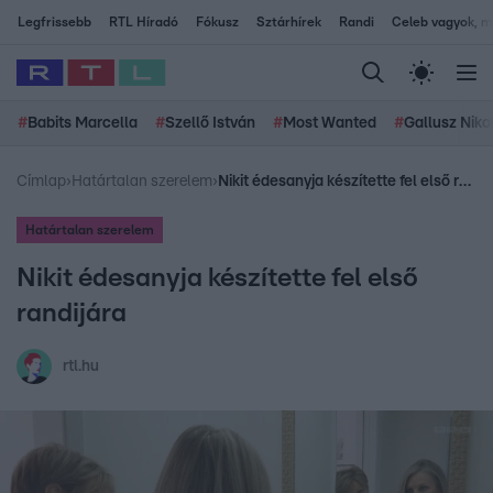
Legfrissebb
RTL Híradó
Fókusz
Sztárhírek
Randi
Celeb vagyok, me
#
Babits Marcella
#
Szellő István
#
Most Wanted
#
Gallusz Niko
Címlap
›
Határtalan szerelem
›
Nikit édesanyja készítette fel első randijára
Határtalan szerelem
Nikit édesanyja készítette fel első
randijára
rtl.hu