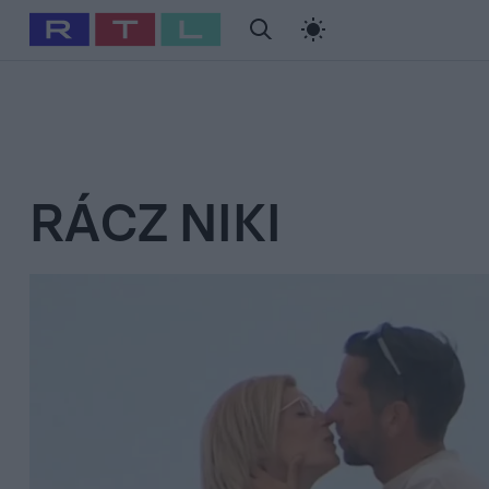
#
Babits Marcella
#
Szellő István
#
Most Wanted
#
Gallusz Ni
RÁCZ NIKI