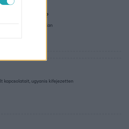
ia az első párt?
bította el Timit – váratlan
t kapcsolatait, ugyanis kifejezetten