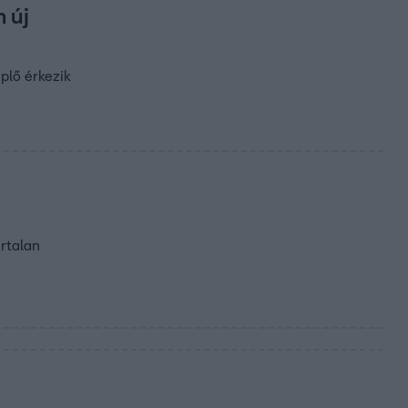
 új
plő érkezik
ártalan