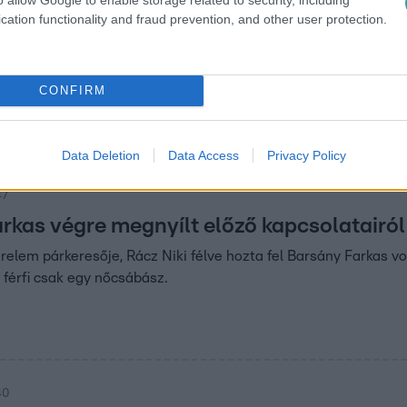
cation functionality and fraud prevention, and other user protection.
47
Babett is meglepődött: sikerült összehozn
vallott, Farkast titkairól faggatta Niki, Norbert pedig hajón csá
CONFIRM
zó érzelmek minden szálon!
Data Deletion
Data Access
Privacy Policy
47
rkas végre megnyílt előző kapcsolatairól
relem párkeresője, Rácz Niki félve hozta fel Barsány Farkas vol
 férfi csak egy nőcsábász.
40