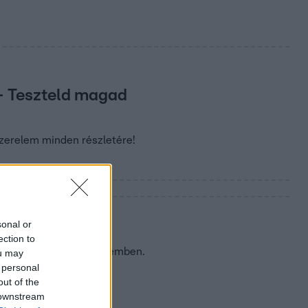
 – Teszteld magad
 szerelem minden részletére!
sonal or
ection to
mek a Határtalan szerelemben.
ou may
 personal
out of the
 downstream