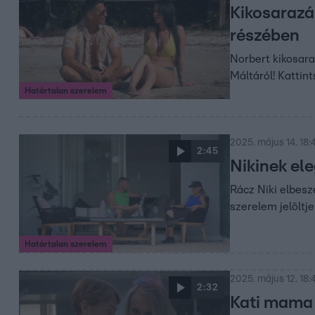
Kikosarazá
részében
Norbert kikosara
Máltáról! Kattint
Határtalan szerelem
2025. május 14. 18:
2:45
Nikinek el
Rácz Niki elbesz
szerelem jelöltj
Határtalan szerelem
2025. május 12. 18:
2:32
Kati mama 