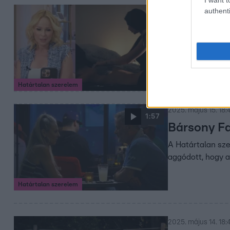
authenti
2025. május 15. 18:
Még Köllő 
Zsolti szerelmet 
fordulatok és iz
Határtalan szerelem
2025. május 15. 18:
1:57
Bársony Fa
A Határtalan sze
aggódott, hogy a
Határtalan szerelem
2025. május 14. 18: