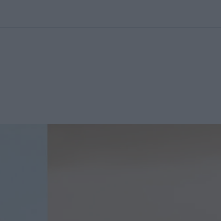
kolett
#
Időjárás
#
RTL műsor
#
Víz
#
Magyar Péter
#
Csillagjeg