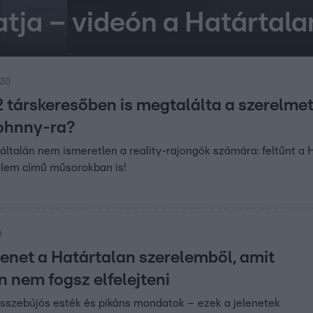
ytatja – videón a Határta
:30
i 2 társkeresőben is megtalálta a szerelm
Johnny-ra?
ltalán nem ismeretlen a reality-rajongók számára: feltűnt a
elem című műsorokban is!
0
lenet a Határtalan szerelemből, amit
n nem fogsz elfelejteni
összebújós esték és pikáns mondatok – ezek a jelenetek