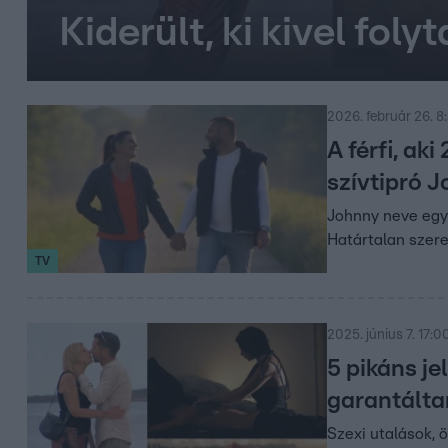
Kiderült, ki kivel fol
2026. február 26. 8
A férfi, ak
szívtipró 
Johnny neve egyá
Határtalan szer
TV
2025. június 7. 17:0
5 pikáns je
garantálta
Szexi utalások, 