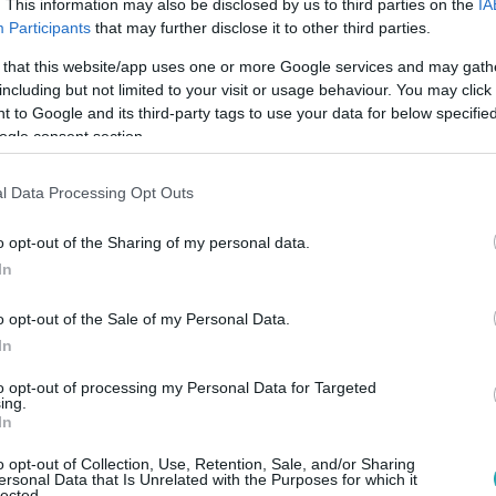
. This information may also be disclosed by us to third parties on the
IA
Participants
that may further disclose it to other third parties.
 that this website/app uses one or more Google services and may gath
:40
including but not limited to your visit or usage behaviour. You may click 
szerelem finálé: kit választott végül Tic
 to Google and its third-party tags to use your data for below specifi
ogle consent section.
, Péter és Csabi között vívódott, de végül a szívét követte: így ta
zó a Határtalan szerelemben.
l Data Processing Opt Outs
o opt-out of the Sharing of my personal data.
In
o opt-out of the Sale of my Personal Data.
25
In
 Farkas? Niki döntött, kivel folytatja to
to opt-out of processing my Personal Data for Targeted
Rácz Nikinek nehéz döntést kellett meghoznia a Határtalan sz
ing.
ccelődő Johnnyt választja?
In
o opt-out of Collection, Use, Retention, Sale, and/or Sharing
ersonal Data that Is Unrelated with the Purposes for which it
lected.