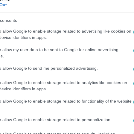
Out
25
tések és kicsorduló könnyek a Határtalan
consents
relemben Rácz Nikinek, Oravec Ticiánának és Jenei Áginak haz
o allow Google to enable storage related to advertising like cookies on
lmas elválások pillanatait!
evice identifiers in apps.
o allow my user data to be sent to Google for online advertising
s.
to allow Google to send me personalized advertising.
45
o allow Google to enable storage related to analytics like cookies on
toválást csináltat – vajon mit varrat mag
evice identifiers in apps.
 múlt, Ági kiáll magáért, a tetoválószalonban pedig komolyodi
o allow Google to enable storage related to functionality of the website
 hogy ne maradj le semmiről!
o allow Google to enable storage related to personalization.
o allow Google to enable storage related to security, including