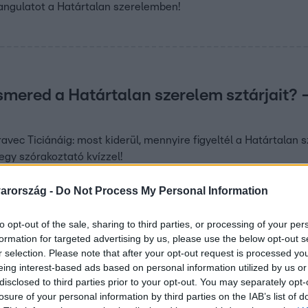
hangulatot a Határtalan szerelemben!
smered a Határtalan szerelem sztárjait?
ravec Ticiánáig: most kiderül, mennyire figyeltél a Határtalan
gy szórakoztató kvízzel!
arország -
Do Not Process My Personal Information
0
to opt-out of the sale, sharing to third parties, or processing of your per
ő vissza a Határtalan szerelem?
formation for targeted advertising by us, please use the below opt-out s
rtokon és kristálytiszta vízpartokon bontakoznak ki az érzel
r selection. Please note that after your opt-out request is processed y
eing interest-based ads based on personal information utilized by us or
od ismét átélni a részeket!
disclosed to third parties prior to your opt-out. You may separately opt-
losure of your personal information by third parties on the IAB’s list of