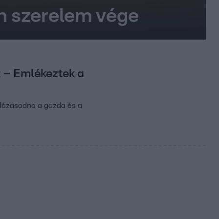
lan szerelem vége
et – Emlékeztek a
 Házasodna a gazda és a