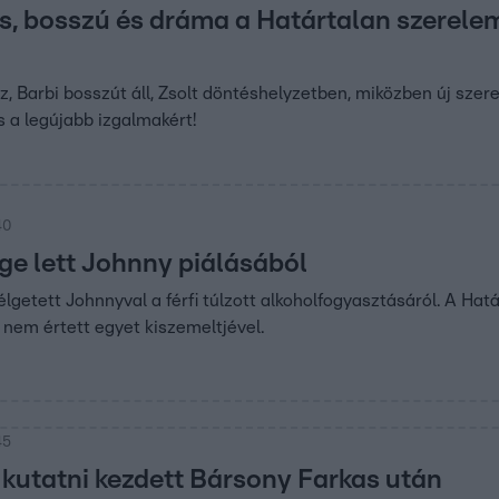
s, bosszú és dráma a Határtalan szerelem
z, Barbi bosszút áll, Zsolt döntéshelyzetben, miközben új szere
s a legújabb izgalmakért!
40
ege lett Johnny piálásából
élgetett Johnnyval a férfi túlzott alkoholfogyasztásáról. A Hat
e nem értett egyet kiszemeltjével.
45
kutatni kezdett Bársony Farkas után