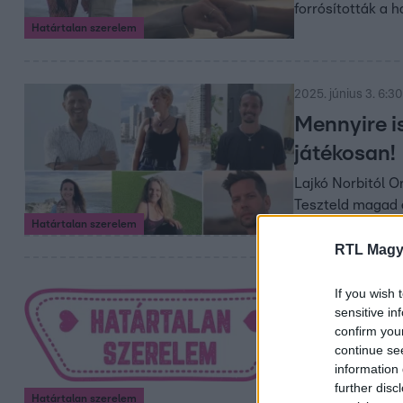
forrósították a 
Határtalan szerelem
2025. június 3. 6:30
Mennyire i
játékosan!
Lajkó Norbitól O
Teszteld magad e
Határtalan szerelem
RTL Magy
2025. június 2. 5:0
If you wish 
Hol nézhet
sensitive in
Aranyló tengerpa
confirm you
continue se
Mutatjuk, hol tud
information 
further disc
Határtalan szerelem