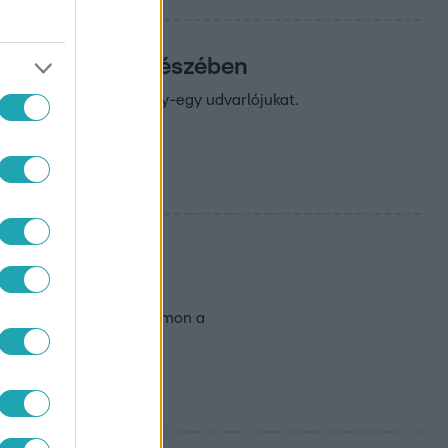
 szerelem 11. részében
a kellett küldeniük egy-egy udvarlójukat.
ára?
k a hangulat! Kövesd nyomon a