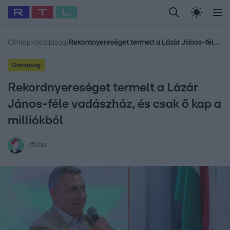
Legfrissebb
RTL Híradó
Fókusz
Sztárhírek
Randi
Celeb vagyok, me
#
Babits Marcella
#
Szellő István
#
Most Wanted
#
Gallusz Niko
Címlap
›
Gazdaság
›
Rekordnyereséget termelt a Lázár János-féle vadászház, és csak ő kap a milliókból
Gazdaság
Rekordnyereséget termelt a Lázár
János-féle vadászház, és csak ő kap a
milliókból
rtl.hu