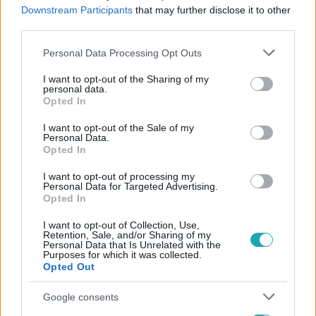
#
BATIDA
#
NYERESÉG
#
GROSSWIESE ZRT
Downstream Participants
that may further disclose it to other
third parties.
#
OSZTALÉK
Please note that this website/app uses one or more Google
Personal Data Processing Opt Outs
services and may gather and store information including but
not limited to your visit or usage behaviour. You may click to
I want to opt-out of the Sharing of my
personal data.
grant or deny consent to Google and its third-party tags to
Opted In
use your data for below specified purposes in below Google
consent section.
I want to opt-out of the Sale of my
Personal Data.
Opted In
Népszerű
I want to opt-out of processing my
Personal Data for Targeted Advertising.
Opted In
17:49
I want to opt-out of Collection, Use,
Retention, Sale, and/or Sharing of my
Personal Data that Is Unrelated with the
Purposes for which it was collected.
Opted Out
Google consents