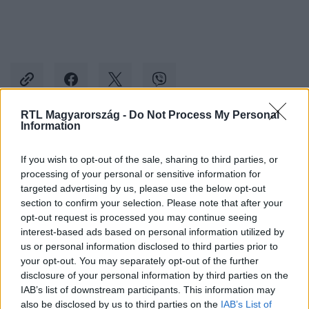
RTL Magyarország -
Do Not Process My Personal
Information
Kövess minket, és értesülj a friss hírekről a
If you wish to opt-out of the sale, sharing to third parties, or
Facebookon is!
processing of your personal or sensitive information for
targeted advertising by us, please use the below opt-out
Követem
section to confirm your selection. Please note that after your
opt-out request is processed you may continue seeing
interest-based ads based on personal information utilized by
us or personal information disclosed to third parties prior to
your opt-out. You may separately opt-out of the further
disclosure of your personal information by third parties on the
IAB’s list of downstream participants. This information may
#
GAZDASÁG
#
LÁZÁR JÁNOS
#
VADÁSZHÁZ
also be disclosed by us to third parties on the
IAB’s List of