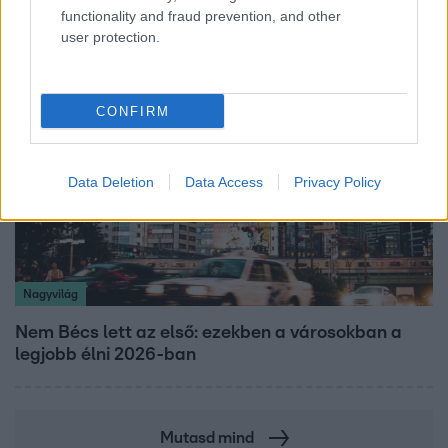
slágerét – elkészült az új klip
functionality and fraud prevention, and other
user protection.
CONFIRM
Data Deletion
Data Access
Privacy Policy
Nagyvilág
Nem Bécs lett az első: ezekben a városokban a
legjobb élni 2026-ban
Mutasd mind