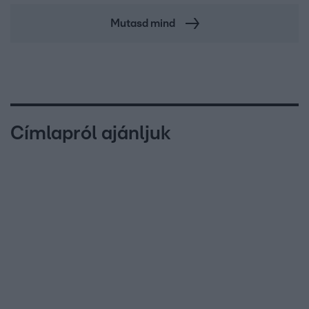
Mutasd mind
Címlapról ajánljuk