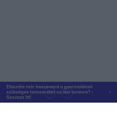
Elkezdte már beszerezni a gyermekének
szükséges tanszereket az idei tanévre? -
Szavazz itt!