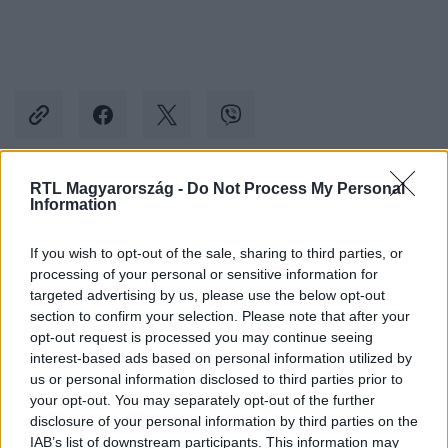
RTL Magyarország -
Do Not Process My Personal
Information
Kövess minket, és értesülj a friss hírekről a
Facebookon is!
If you wish to opt-out of the sale, sharing to third parties, or
processing of your personal or sensitive information for
Követem
targeted advertising by us, please use the below opt-out
section to confirm your selection. Please note that after your
opt-out request is processed you may continue seeing
interest-based ads based on personal information utilized by
us or personal information disclosed to third parties prior to
your opt-out. You may separately opt-out of the further
disclosure of your personal information by third parties on the
#
GAZDASÁG
#
LÁZÁR JÁNOS
#
MULTIK
IAB’s list of downstream participants. This information may