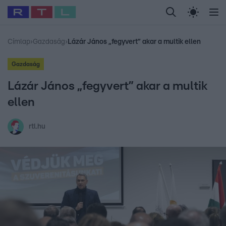
Legfrissebb
RTL Híradó
Fókusz
Sztárhírek
Randi
Celeb vagyok, me
#
Babits Marcella
#
Szellő István
#
Most Wanted
#
Gallusz Niko
Címlap
›
Gazdaság
›
Lázár János „fegyvert” akar a multik ellen
Gazdaság
Lázár János „fegyvert” akar a multik
ellen
rtl.hu