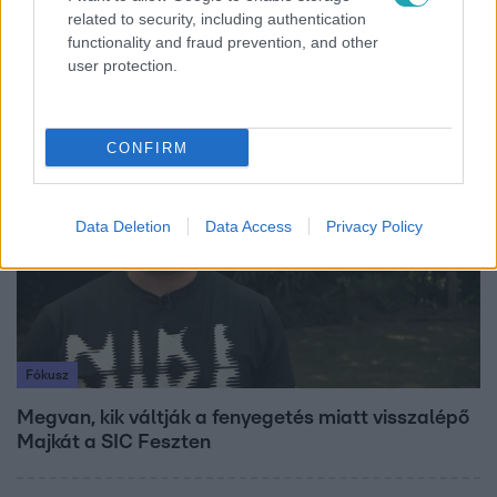
„Magyarként nekem nagyon fura volt” – Pusztai
related to security, including authentication
Olivér elárulta, milyen valójában az élet a világ
functionality and fraud prevention, and other
legélhetőbb városában
user protection.
CONFIRM
7:51
Data Deletion
Data Access
Privacy Policy
Fókusz
Megvan, kik váltják a fenyegetés miatt visszalépő
Majkát a SIC Feszten