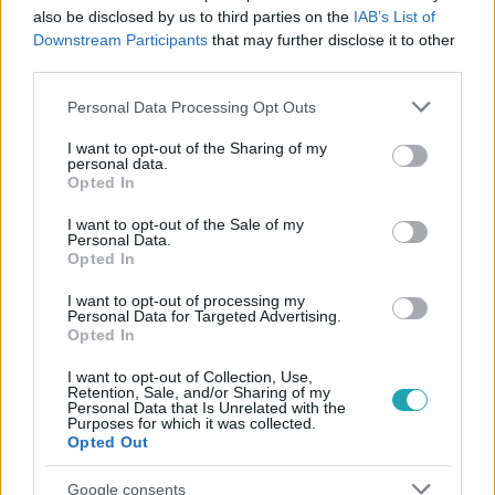
#
CONTINENTAL
#
MAKÓ
#
ÁLLAMI TÁMOGATÁS
also be disclosed by us to third parties on the
IAB’s List of
Downstream Participants
that may further disclose it to other
#
K-MONITOR
third parties.
Please note that this website/app uses one or more Google
Personal Data Processing Opt Outs
services and may gather and store information including but
not limited to your visit or usage behaviour. You may click to
I want to opt-out of the Sharing of my
personal data.
grant or deny consent to Google and its third-party tags to
Opted In
use your data for below specified purposes in below Google
consent section.
I want to opt-out of the Sale of my
Népszerű
Personal Data.
Opted In
I want to opt-out of processing my
Personal Data for Targeted Advertising.
Opted In
2:46
I want to opt-out of Collection, Use,
Retention, Sale, and/or Sharing of my
Personal Data that Is Unrelated with the
Purposes for which it was collected.
Opted Out
Google consents