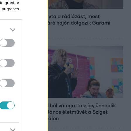
to grant or
Bulvár
ed purposes
Otthagyta a rádiózást, most
óceánjáró hajón dolgozik Garami
Gábor
Belföld
800 dalból válogattak: így ünneplik
Bródy János életművét a Sziget
Fesztiválon