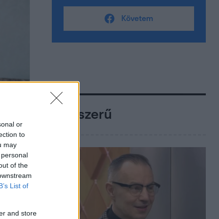
Követem
Népszerű
sonal or
ection to
ou may
 personal
out of the
 downstream
B’s List of
er and store