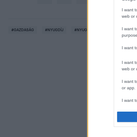
I want t
web or d
I want t
#
GAZDASÁG
#
NYUGDÍJ
#
NYUGDÍJAS
#
MABISZ
purpose
I want 
I want t
web or d
I want t
or app.
I want t
I want t
authenti