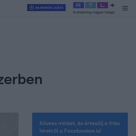
y
#
RTL+
#
Exek csatája 2026
#
Celeb vagyok, ments ki innen
#
H
szerben
Kövess minket, és értesülj a friss
hírekről a Facebookon is!