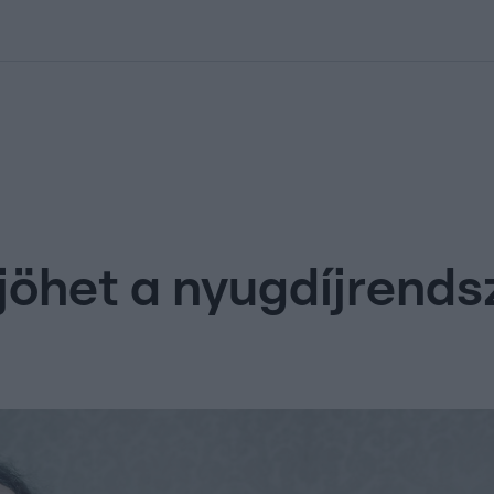
kolett
#
Időjárás
#
RTL műsor
#
Víz
#
Magyar Péter
#
Csillagjeg
jöhet a nyugdíjrend