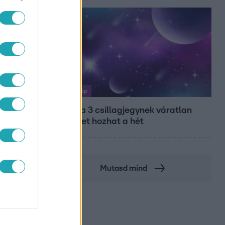
Horoszkóp
Ennek a 3 csillagjegynek váratlan
sikereket hozhat a hét
Mutasd mind