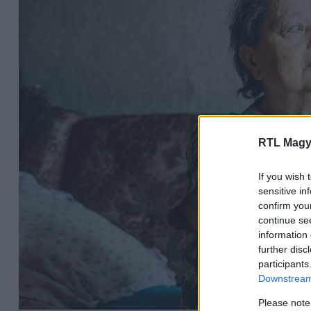
RTL Magy
If you wish 
sensitive in
confirm you
continue se
information 
further disc
participants
Downstream 
Please note