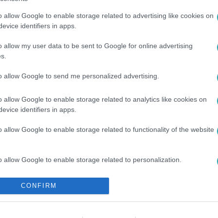
o allow Google to enable storage related to advertising like cookies on
evice identifiers in apps.
o allow my user data to be sent to Google for online advertising
#
ÖNGONDOSKODÁS
s.
to allow Google to send me personalized advertising.
o allow Google to enable storage related to analytics like cookies on
evice identifiers in apps.
o allow Google to enable storage related to functionality of the website
o allow Google to enable storage related to personalization.
o allow Google to enable storage related to security, including
CONFIRM
cation functionality and fraud prevention, and other user protection.