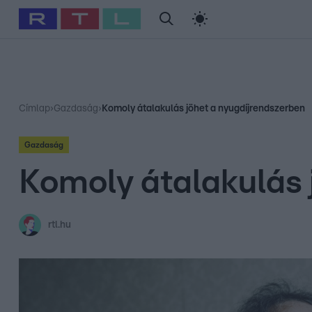
#
Babits Marcella
#
Szellő István
#
Most Wanted
#
Gallusz Ni
Címlap
›
Gazdaság
›
Komoly átalakulás jöhet a nyugdíjrendszerben
Gazdaság
Komoly átalakulás 
rtl.hu