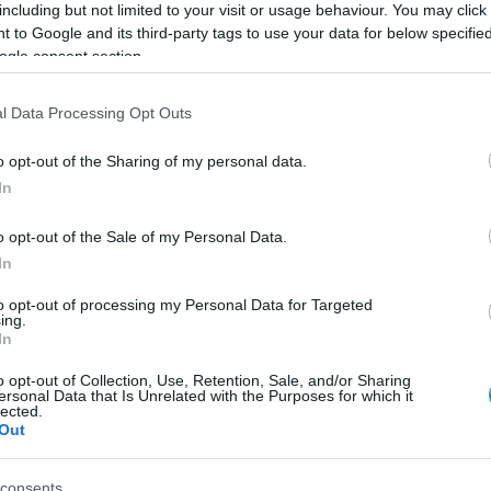
including but not limited to your visit or usage behaviour. You may click 
 to Google and its third-party tags to use your data for below specifi
ogle consent section.
Link másolása
l Data Processing Opt Outs
o opt-out of the Sharing of my personal data.
t ki a Pénztárszövetség és MABISZ.
In
o opt-out of the Sale of my Personal Data.
In
to opt-out of processing my Personal Data for Targeted
között legyen a Google-találatokban!
ing.
In
o opt-out of Collection, Use, Retention, Sale, and/or Sharing
ersonal Data that Is Unrelated with the Purposes for which it
lected.
Out
consents