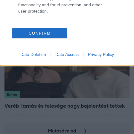
vállalnám!” – Détár Enikő megszólalt a politikai
functionality and fraud prevention, and other
megkeresésekkel kapcsolatban
user protection.
CONFIRM
Data Deletion
Data Access
Privacy Policy
Bulvár
Veréb Tamás és felesége nagy bejelentést tettek
Mutasd mind