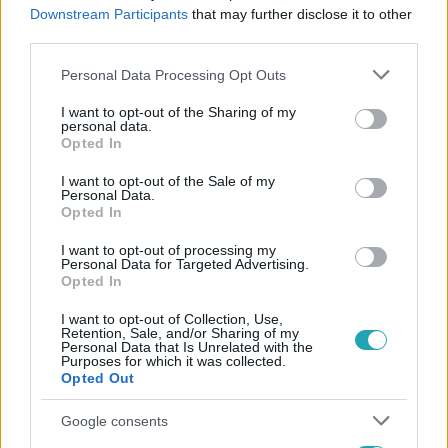
#
MAGYAR LEVENTE
#
ALEKSZEJ LIHACSOV
Downstream Participants
that may further disclose it to other
third parties.
#
ATOMERŐMŰ
#
ÉPÍTKEZÉS
Please note that this website/app uses one or more Google
Personal Data Processing Opt Outs
services and may gather and store information including but
not limited to your visit or usage behaviour. You may click to
I want to opt-out of the Sharing of my
personal data.
grant or deny consent to Google and its third-party tags to
Opted In
use your data for below specified purposes in below Google
consent section.
I want to opt-out of the Sale of my
Personal Data.
Opted In
Népszerű
I want to opt-out of processing my
Personal Data for Targeted Advertising.
Opted In
I want to opt-out of Collection, Use,
Retention, Sale, and/or Sharing of my
Personal Data that Is Unrelated with the
Purposes for which it was collected.
Opted Out
Google consents