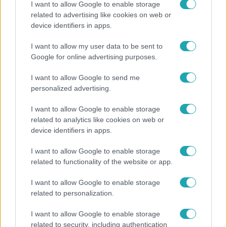
I want to allow Google to enable storage
related to advertising like cookies on web or
device identifiers in apps.
Életmód
I want to allow my user data to be sent to
Kitört a lecsó-láz! Íme 3 tuti recept az
Google for online advertising purposes.
elkészítéséhez
I want to allow Google to send me
personalized advertising.
17:24
I want to allow Google to enable storage
related to analytics like cookies on web or
device identifiers in apps.
I want to allow Google to enable storage
related to functionality of the website or app.
I want to allow Google to enable storage
related to personalization.
Reggeli
I want to allow Google to enable storage
„Ha olyan ember keresne meg, akkor sem
related to security, including authentication