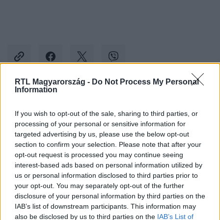
RTL Magyarország -
Do Not Process My Personal
Information
Kövess minket, és értesülj a friss hírekről a
If you wish to opt-out of the sale, sharing to third parties, or
Facebookon is!
processing of your personal or sensitive information for
targeted advertising by us, please use the below opt-out
Követem
section to confirm your selection. Please note that after your
opt-out request is processed you may continue seeing
interest-based ads based on personal information utilized by
us or personal information disclosed to third parties prior to
your opt-out. You may separately opt-out of the further
disclosure of your personal information by third parties on the
IAB’s list of downstream participants. This information may
#
GAZDASÁG
#
PAKS 2
#
ROSZATOM
also be disclosed by us to third parties on the
IAB’s List of