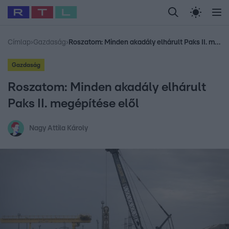
Legfrissebb
RTL Híradó
Fókusz
Sztárhírek
Randi
Celeb vagyok, me
#
Babits Marcella
#
Szellő István
#
Most Wanted
#
Gallusz Niko
Címlap
›
Gazdaság
›
Roszatom: Minden akadály elhárult Paks II. megépítése elől
Gazdaság
Roszatom: Minden akadály elhárult
Paks II. megépítése elől
Nagy Attila Károly