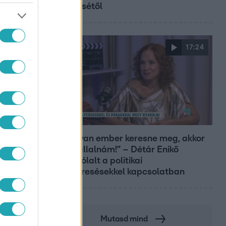
győztesétől
17:24
Reggeli
„Ha olyan ember keresne meg, akkor
sem vállalnám!” – Détár Enikő
megszólalt a politikai
megkeresésekkel kapcsolatban
Mutasd mind