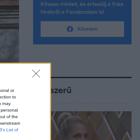
Kövess minket, és értesülj a friss
hírekről a Facebookon is!
Követem
Népszerű
sonal or
ection to
ou may
 personal
out of the
 downstream
B’s List of