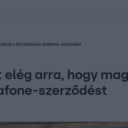
kolett
#
Időjárás
#
RTL műsor
#
Víz
#
Magyar Péter
#
Csillagjeg
rdítsák a 323 milliárdos Vodafone-szerződést
 elég arra, hogy mag
dafone-szerződést