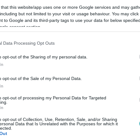
 that this website/app uses one or more Google services and may gath
including but not limited to your visit or usage behaviour. You may click 
 to Google and its third-party tags to use your data for below specifi
ogle consent section.
Link másolása
l Data Processing Opt Outs
o opt-out of the Sharing of my personal data.
In
te, szerintük az egy hónapos időszak nem
fordítsák a megállapodást. Az MSZP
o opt-out of the Sale of my Personal Data.
In
dés nem érvényes, ha nincsen magyar nyelvű
to opt-out of processing my Personal Data for Targeted
ing.
In
o opt-out of Collection, Use, Retention, Sale, and/or Sharing
ersonal Data that Is Unrelated with the Purposes for which it
lected.
Out
között legyen a Google-találatokban!