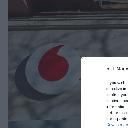
RTL Magy
If you wish 
sensitive in
confirm you
continue se
information 
further disc
participants
Downstream 