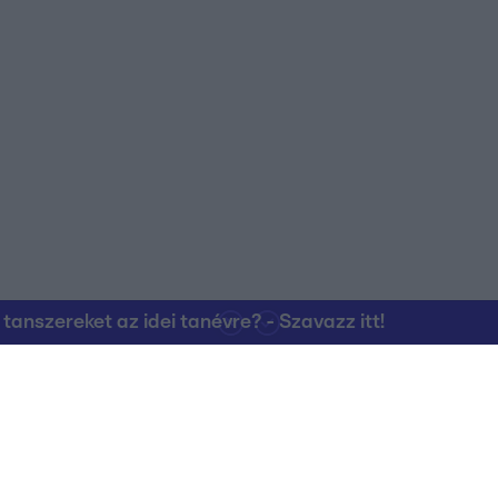
nszereket az idei tanévre? - Szavazz itt!