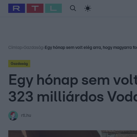
#
Babits Marcella
#
Szellő István
#
Most Wanted
#
Gallusz Ni
Címlap
›
Gazdaság
›
Egy hónap sem volt elég arra, hogy magyarra fo
Gazdaság
Egy hónap sem volt
323 milliárdos Vo
rtl.hu