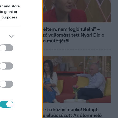
er and store
to grant or
ed purposes
Bulvár
„Attól féltem, nem fogja túlélni” –
megrázó vallomást tett Nyári Dia a
kislánya műtétjéről
Bulvár
Véget ért a közös munka! Balogh
Levente elbúcsúzott Az álommeló