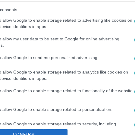
consents
o allow Google to enable storage related to advertising like cookies on
evice identifiers in apps.
o allow my user data to be sent to Google for online advertising
s.
to allow Google to send me personalized advertising.
o allow Google to enable storage related to analytics like cookies on
NUS ZRT.
#
ELADÁS
#
SZERZŐDÉS
#
FŐVÁROSI TÖRVÉNYSZÉK
evice identifiers in apps.
o allow Google to enable storage related to functionality of the website
o allow Google to enable storage related to personalization.
o allow Google to enable storage related to security, including
cation functionality and fraud prevention, and other user protection.
CONFIRM