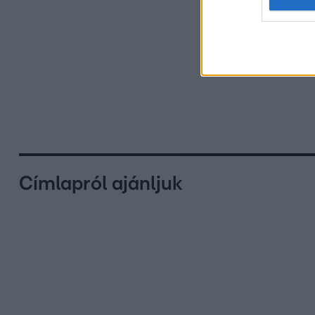
Címlapról ajánljuk