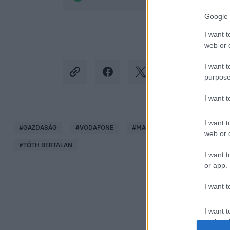
Google 
I want t
web or d
I want t
purpose
I want 
I want t
#
GAZDASÁG
#
VODAFONE
#
MAGYARORSZÁG
#
CORVI
web or d
#
TÓTH BERTALAN
I want t
or app.
I want t
I want t
authenti