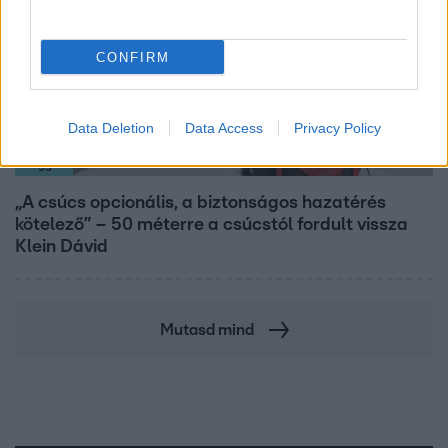
CONFIRM
Data Deletion
Data Access
Privacy Policy
Reggeli
„A csúcs opcionális, a biztonságos hazatérés
kötelező” – 50 méterre a csúcstól fordult vissza
Klein Dávid
Mutasd mind