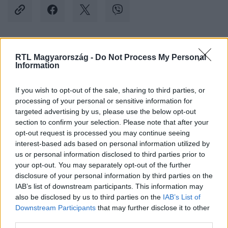
Kövess minket, és értesülj a friss hírekről a
RTL Magyarország -
Do Not Process My Personal
Information
Facebookon is!
If you wish to opt-out of the sale, sharing to third parties, or
Követem
processing of your personal or sensitive information for
targeted advertising by us, please use the below opt-out
section to confirm your selection. Please note that after your
opt-out request is processed you may continue seeing
interest-based ads based on personal information utilized by
us or personal information disclosed to third parties prior to
your opt-out. You may separately opt-out of the further
#
GAZDASÁG
#
PAKSI BŐVÍTÉS
#
PAKS 2
disclosure of your personal information by third parties on the
#
FIZETÉSEMELÉS
#
FIZETÉS
IAB’s list of downstream participants. This information may
also be disclosed by us to third parties on the
IAB’s List of
Downstream Participants
that may further disclose it to other
third parties.