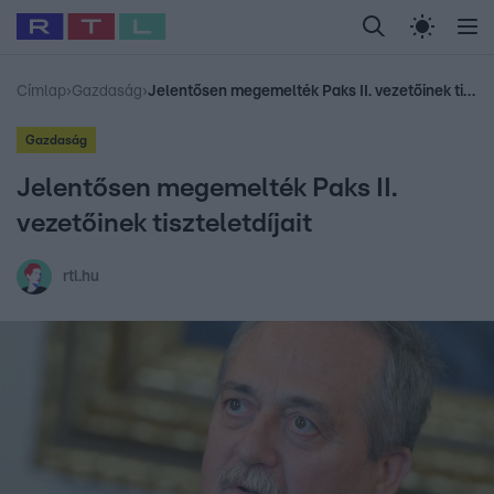
Legfrissebb
RTL Híradó
Fókusz
Sztárhírek
Randi
Celeb vagyok, me
#
Babits Marcella
#
Szellő István
#
Most Wanted
#
Gallusz Niko
Címlap
›
Gazdaság
›
Jelentősen megemelték Paks II. vezetőinek tiszteletdíjait
Gazdaság
Jelentősen megemelték Paks II.
vezetőinek tiszteletdíjait
rtl.hu