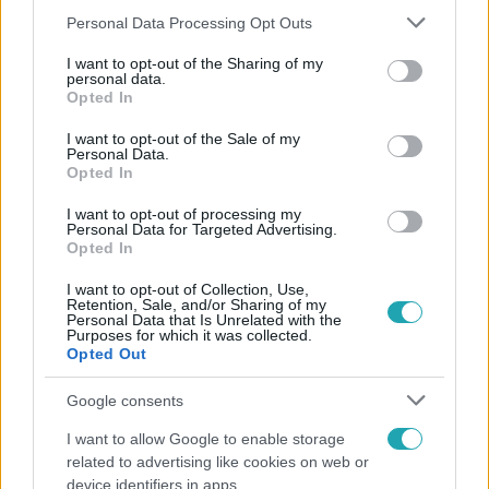
Please note that this website/app uses one or more Google
Personal Data Processing Opt Outs
services and may gather and store information including but
not limited to your visit or usage behaviour. You may click to
I want to opt-out of the Sharing of my
personal data.
grant or deny consent to Google and its third-party tags to
Népszerű
Opted In
use your data for below specified purposes in below Google
consent section.
I want to opt-out of the Sale of my
Personal Data.
Opted In
6:56
I want to opt-out of processing my
Personal Data for Targeted Advertising.
Opted In
I want to opt-out of Collection, Use,
Retention, Sale, and/or Sharing of my
Personal Data that Is Unrelated with the
Purposes for which it was collected.
Opted Out
Google consents
Fókusz
I want to allow Google to enable storage
Majka hiába mondta le erdélyi koncertjét, a
related to advertising like cookies on web or
rajongók így is felköszöntötték a születésnapján
device identifiers in apps.