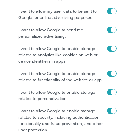
I want to allow my user data to be sent to
Google for online advertising purposes.
13:37
I want to allow Google to send me
personalized advertising.
I want to allow Google to enable storage
related to analytics like cookies on web or
device identifiers in apps.
I want to allow Google to enable storage
related to functionality of the website or app.
Reggeli
I want to allow Google to enable storage
Öt gyereket neveltek fel közösen – szinte sosem
related to personalization.
mutatja meg férjét Ungár Anikó
I want to allow Google to enable storage
related to security, including authentication
functionality and fraud prevention, and other
14:09
user protection.