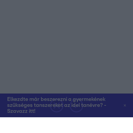
Elkezdte már beszerezni a gyermekének
szükséges tanszereket az idei tanévre? -
Szavazz itt!