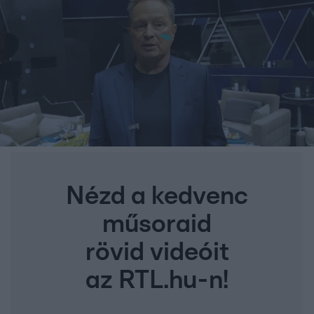
Nézd a kedvenc
műsoraid
rövid videóit
az RTL.hu-n!