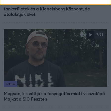
Lannert Judit az RTL-nek: Maradnak a
tankerületek és a Klebelsberg Központ, de
átalakítják őket
7:51
Fókusz
Megvan, kik váltják a fenyegetés miatt visszalépő
Majkát a SIC Feszten